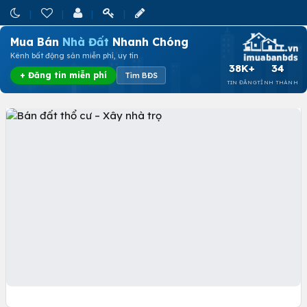
Mua Bán
Nhà Đất
Nhanh Chóng
Kênh bất động sản miễn phí, uy tín
38K+
34
+ Đăng tin miễn phí
Tìm BĐS
TIN ĐĂNG
TỈNH THÀNH