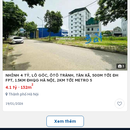
3
NHỈNH 4 TỶ, LÔ GÓC, ÔTÔ TRÁNH, TÂN XÃ, 500M TỚI ĐH
FPT, 1.5KM ĐHQG HÀ NỘI, 2KM TỚI METRO 5
2
4.1 tỷ
·
132m
Thành phố Hà Nội
19/01/2026
Xem thêm