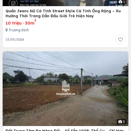
1
Quần Jeans Nữ Cá Tính Street Style Cá Tính Ống Rộng – Xu
Hướng Thời Trang Dẫn Đầu Giới Trẻ Hiện Nay
2
10 triệu
·
30m
Trương Định
15/05/2026
5
Đất Trung Tâm Ba Hàng Đồi – Sổ Sẵn 100% Thổ Cư – Chỉ Hơn