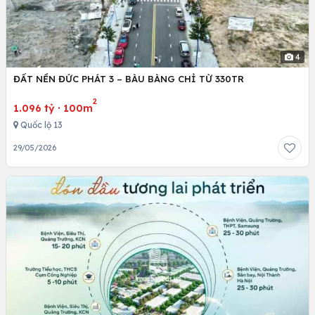
4
ĐẤT NỀN ĐỨC PHÁT 3 – BÀU BÀNG CHỈ TỪ 330TR
2
1.096 tỷ
·
100m
Quốc lộ 13
29/05/2026