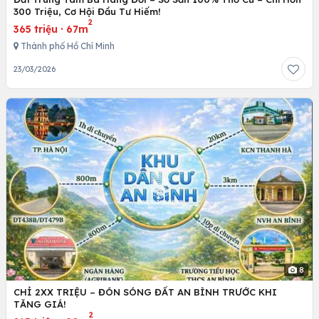
300 Triệu, Cơ Hội Đầu Tư Hiếm!
2
365 triệu
·
67m
Thành phố Hồ Chí Minh
23/03/2026
8
CHỈ 2XX TRIỆU – ĐÓN SÓNG ĐẤT AN BÌNH TRƯỚC KHI
TĂNG GIÁ!
2