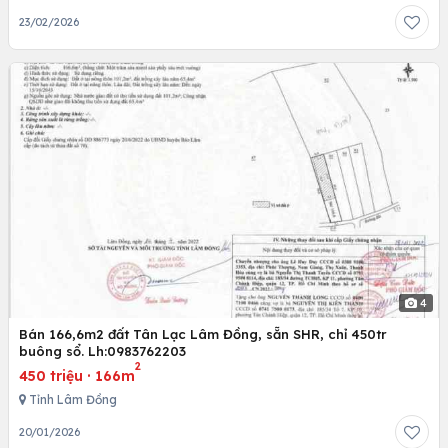
23/02/2026
4
Bán 166,6m2 đất Tân Lạc Lâm Đồng, sẵn SHR, chỉ 450tr
buông sổ. Lh:0983762203
2
450 triệu
·
166m
Tỉnh Lâm Đồng
20/01/2026