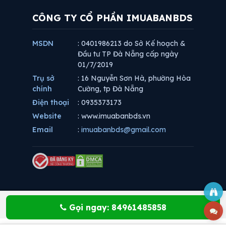
CÔNG TY CỔ PHẦN IMUABANBDS
MSDN
: 0401986213 do Sở Kế hoạch &
Đầu tư TP Đà Nẵng cấp ngày
01/7/2019
Trụ sở
: 16 Nguyễn Sơn Hà, phường Hòa
chính
Cường, tp Đà Nẵng
Điện thoại
: 0935373173
Website
: www.imuabanbds.vn
Email
:
imuabanbds@gmail.com
Gọi ngay: 84961485858