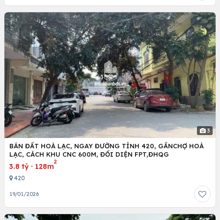
3
BÁN ĐẤT HOÀ LẠC, NGAY ĐƯỜNG TỈNH 420, GẦNCHỢ HOÀ
LẠC, CÁCH KHU CNC 600M, ĐỐI DIỆN FPT,ĐHQG
2
3.8 tỷ
·
128m
420
19/01/2026