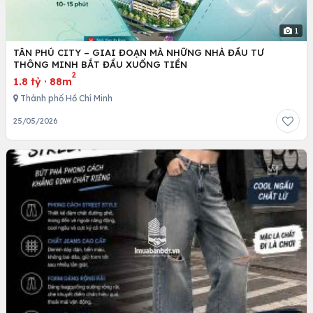
1
TÂN PHÚ CITY – GIAI ĐOẠN MÀ NHỮNG NHÀ ĐẦU TƯ
THÔNG MINH BẮT ĐẦU XUỐNG TIỀN
2
1.8 tỷ
·
88m
Thành phố Hồ Chí Minh
25/05/2026