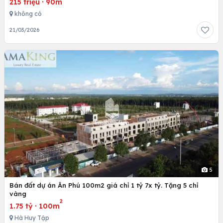
215 triệu
·
90m
không có
21/03/2026
5
Bán đất dự án Ân Phú 100m2 giá chỉ 1 tỷ 7x tỷ. Tặng 5 chỉ
vàng
2
1.75 tỷ
·
100m
Hà Huy Tập