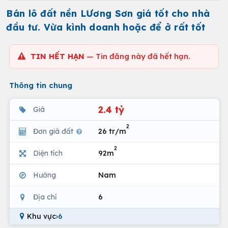
Bán lô đất nền LƯơng Sơn giá tốt cho nhà
đầu tư. Vừa kình doanh hoặc để ở rất tốt
TIN HẾT HẠN
— Tin đăng này đã hết hạn.
Thông tin chung
2.4 tỷ
Giá
2
Đơn giá đất
26 tr/m
2
Diện tích
92m
Hướng
Nam
Địa chỉ
6
Khu vực
›
6