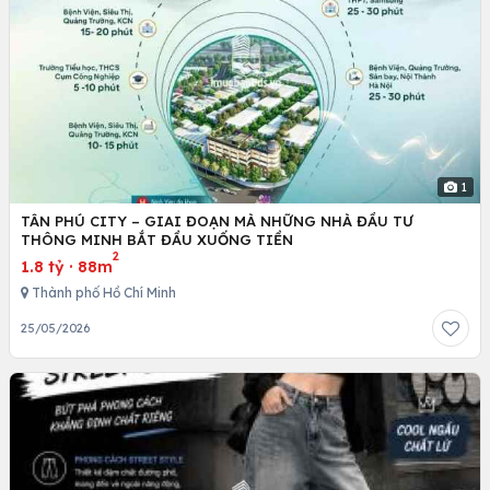
1
TÂN PHÚ CITY – GIAI ĐOẠN MÀ NHỮNG NHÀ ĐẦU TƯ
THÔNG MINH BẮT ĐẦU XUỐNG TIỀN
2
1.8 tỷ
·
88m
Thành phố Hồ Chí Minh
25/05/2026