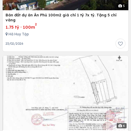
5
Bán đất dự án Ân Phú 100m2 giá chỉ 1 tỷ 7x tỷ. Tặng 5 chỉ
vàng
2
1.75 tỷ
·
100m
Hà Huy Tập
23/02/2026
4