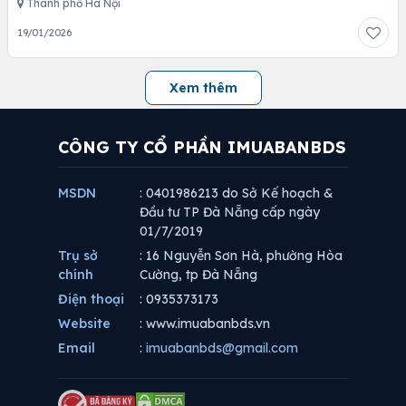
Thành phố Hà Nội
19/01/2026
Xem thêm
CÔNG TY CỔ PHẦN IMUABANBDS
MSDN
: 0401986213 do Sở Kế hoạch &
Đầu tư TP Đà Nẵng cấp ngày
01/7/2019
Trụ sở
: 16 Nguyễn Sơn Hà, phường Hòa
chính
Cường, tp Đà Nẵng
Điện thoại
: 0935373173
Website
: www.imuabanbds.vn
Email
:
imuabanbds@gmail.com