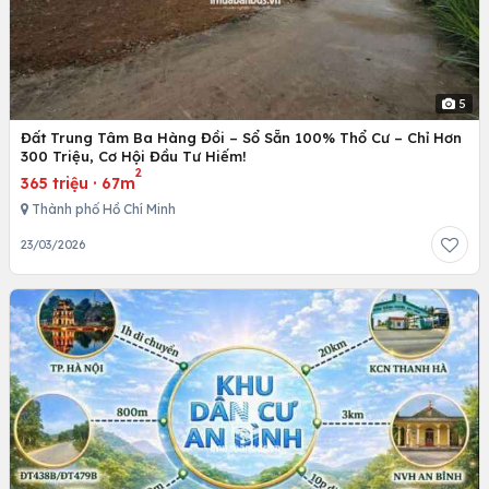
5
Đất Trung Tâm Ba Hàng Đồi – Sổ Sẵn 100% Thổ Cư – Chỉ Hơn
300 Triệu, Cơ Hội Đầu Tư Hiếm!
2
365 triệu
·
67m
Thành phố Hồ Chí Minh
23/03/2026