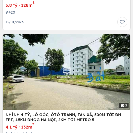
2
3.8 tỷ
·
128m
420
19/01/2026
3
NHỈNH 4 TỶ, LÔ GÓC, ÔTÔ TRÁNH, TÂN XÃ, 500M TỚI ĐH
FPT, 1.5KM ĐHQG HÀ NỘI, 2KM TỚI METRO 5
2
4.1 tỷ
·
132m