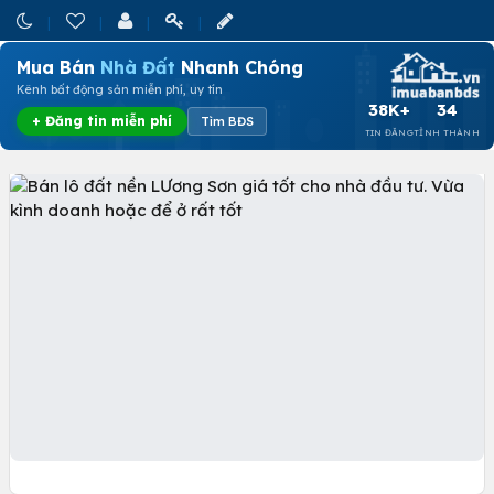
Mua Bán
Nhà Đất
Nhanh Chóng
Kênh bất động sản miễn phí, uy tín
38K+
34
+ Đăng tin miễn phí
Tìm BĐS
TIN ĐĂNG
TỈNH THÀNH