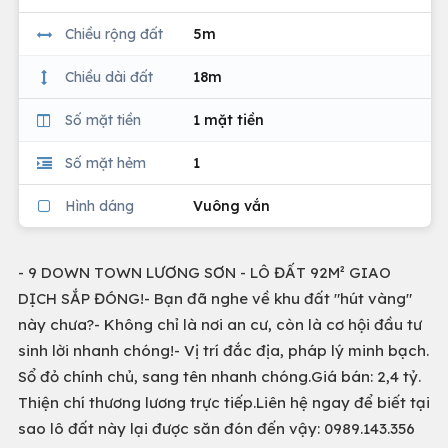
Chiều rộng đất
5m
Chiều dài đất
18m
Số mặt tiền
1 mặt tiền
Số mặt hẻm
1
Hình dáng
Vuông vắn
- 9 DOWN TOWN LƯƠNG SƠN - LÔ ĐẤT 92M² GIAO
DỊCH SẮP ĐÓNG!- Bạn đã nghe về khu đất "hút vàng"
này chưa?- Không chỉ là nơi an cư, còn là cơ hội đầu tư
sinh lời nhanh chóng!- Vị trí đắc địa, pháp lý minh bạch.
Sổ đỏ chính chủ, sang tên nhanh chóng.Giá bán: 2,4 tỷ.
Thiện chí thương lương trực tiếp.Liên hệ ngay để biết tại
sao lô đất này lại được săn đón đến vậy: 0989.143.356