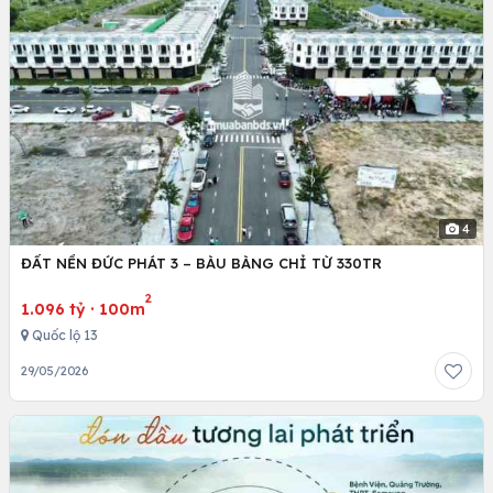
4
ĐẤT NỀN ĐỨC PHÁT 3 – BÀU BÀNG CHỈ TỪ 330TR
2
1.096 tỷ
·
100m
Quốc lộ 13
29/05/2026