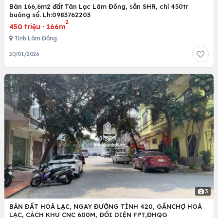
Bán 166,6m2 đất Tân Lạc Lâm Đồng, sẵn SHR, chỉ 450tr
buông sổ. Lh:0983762203
2
450 triệu
·
166m
Tỉnh Lâm Đồng
20/01/2026
3
BÁN ĐẤT HOÀ LẠC, NGAY ĐƯỜNG TỈNH 420, GẦNCHỢ HOÀ
LẠC, CÁCH KHU CNC 600M, ĐỐI DIỆN FPT,ĐHQG