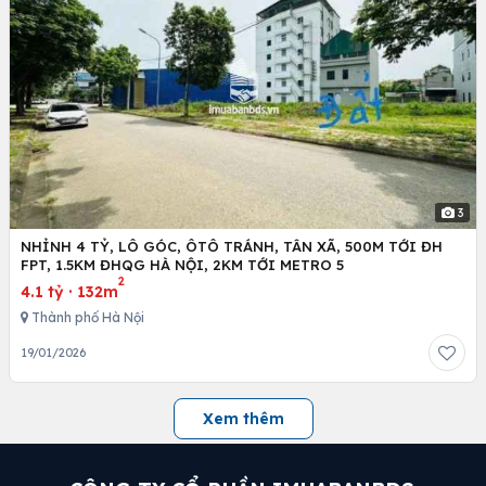
3
NHỈNH 4 TỶ, LÔ GÓC, ÔTÔ TRÁNH, TÂN XÃ, 500M TỚI ĐH
FPT, 1.5KM ĐHQG HÀ NỘI, 2KM TỚI METRO 5
2
4.1 tỷ
·
132m
Thành phố Hà Nội
19/01/2026
Xem thêm