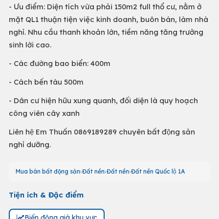
- Ưu điểm: Diện tích vừa phải 150m2 full thổ cư, nằm ở
mặt QL1 thuận tiện việc kinh doanh, buôn bán, làm nhà
nghỉ. Nhu cầu thanh khoản lớn, tiềm năng tăng trưởng
sinh lời cao.
- Các đường bao biển: 400m
- Cách bến tàu 500m
- Dân cư hiện hữu xung quanh, đối diện là quy hoạch
công viên cây xanh
Liên hệ Em Thuấn 0869189289 chuyên bất động sản
nghỉ dưỡng.
Mua bán bất động sản
Đất nền
Đất nền
Đất nền Quốc lộ 1A
Tiện ích & Đặc điểm
Biến động giá khu vực