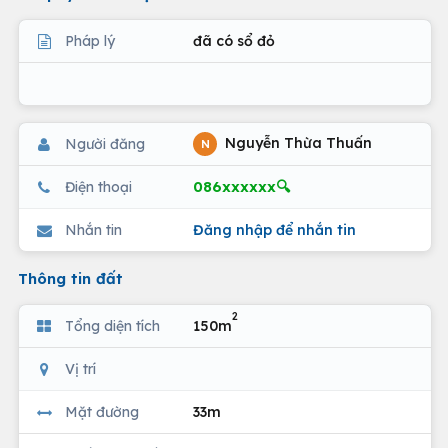
Pháp lý
đã có sổ đỏ
Nguyễn Thừa Thuấn
Người đăng
N
086xxxxxx🔍
Điện thoại
Nhắn tin
Đăng nhập để nhắn tin
Thông tin đất
2
Tổng diện tích
150m
Vị trí
Mặt đường
33m