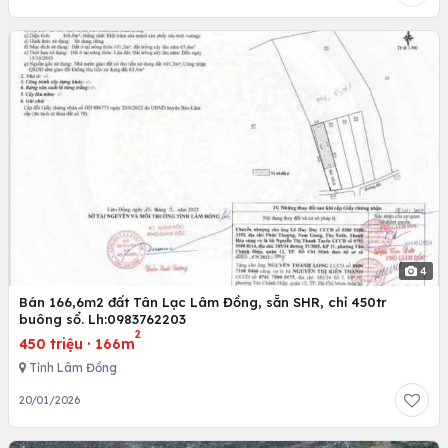
4
Bán 166,6m2 đất Tân Lạc Lâm Đồng, sẵn SHR, chỉ 450tr
buông sổ. Lh:0983762203
2
450 triệu
·
166m
Tỉnh Lâm Đồng
20/01/2026