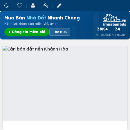
Mua Bán
Nhà Đất
Nhanh Chóng
Kênh bất động sản miễn phí, uy tín
38K+
34
+ Đăng tin miễn phí
Tìm BĐS
TIN ĐĂNG
TỈNH THÀNH