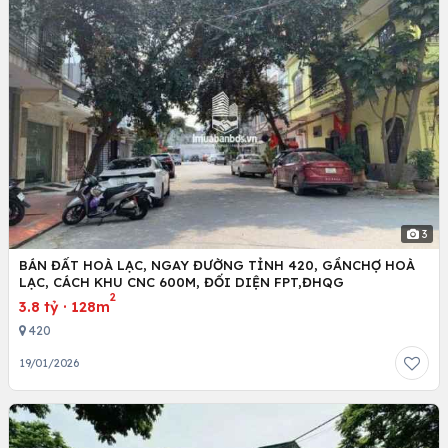
3
BÁN ĐẤT HOÀ LẠC, NGAY ĐƯỜNG TỈNH 420, GẦNCHỢ HOÀ
LẠC, CÁCH KHU CNC 600M, ĐỐI DIỆN FPT,ĐHQG
2
3.8 tỷ
·
128m
420
19/01/2026