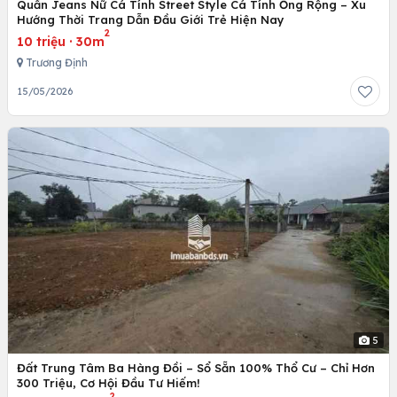
Quần Jeans Nữ Cá Tính Street Style Cá Tính Ống Rộng – Xu
Hướng Thời Trang Dẫn Đầu Giới Trẻ Hiện Nay
2
10 triệu
·
30m
Trương Định
15/05/2026
5
Đất Trung Tâm Ba Hàng Đồi – Sổ Sẵn 100% Thổ Cư – Chỉ Hơn
300 Triệu, Cơ Hội Đầu Tư Hiếm!
2