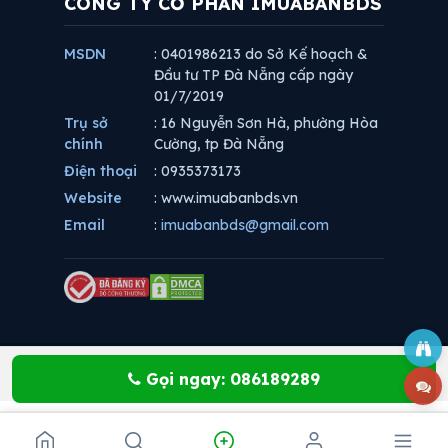
CÔNG TY CỔ PHẦN IMUABANBDS
MSDN
: 0401986213 do Sở Kế hoạch &
Đầu tư TP Đà Nẵng cấp ngày
01/7/2019
Trụ sở
: 16 Nguyễn Sơn Hà, phường Hòa
chính
Cường, tp Đà Nẵng
Điện thoại
: 0935373173
Website
: www.imuabanbds.vn
Email
:
imuabanbds@gmail.com
Gọi ngay: 086189289