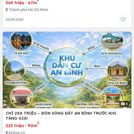
365 triệu
·
67m
Thành phố Hồ Chí Minh
23/03/2026
8
CHỈ 2XX TRIỆU – ĐÓN SÓNG ĐẤT AN BÌNH TRƯỚC KHI
TĂNG GIÁ!
2
215 triệu
·
90m
không có