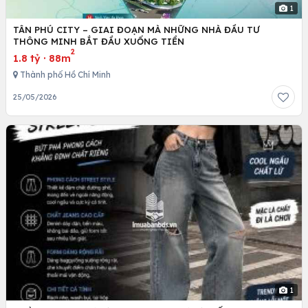
1
TÂN PHÚ CITY – GIAI ĐOẠN MÀ NHỮNG NHÀ ĐẦU TƯ
THÔNG MINH BẮT ĐẦU XUỐNG TIỀN
2
1.8 tỷ
·
88m
Thành phố Hồ Chí Minh
25/05/2026
1