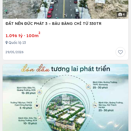
4
ĐẤT NỀN ĐỨC PHÁT 3 – BÀU BÀNG CHỈ TỪ 330TR
2
1.096 tỷ
·
100m
Quốc lộ 13
29/05/2026