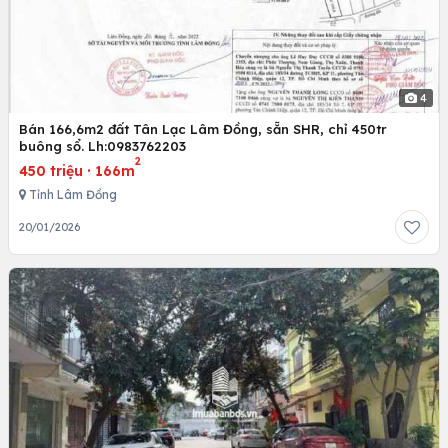
4
Bán 166,6m2 đất Tân Lạc Lâm Đồng, sẵn SHR, chỉ 450tr
buông sổ. Lh:0983762203
2
450 triệu
·
166m
Tỉnh Lâm Đồng
20/01/2026