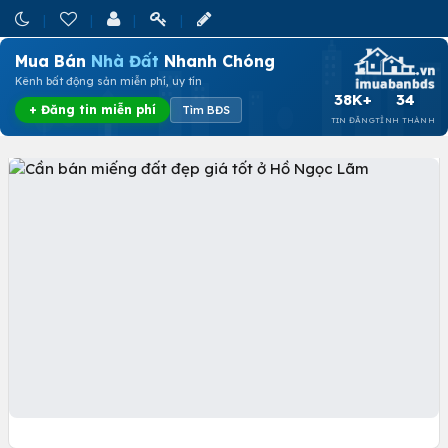
Mua Bán
Nhà Đất
Nhanh Chóng
Kênh bất động sản miễn phí, uy tín
38K+
34
+ Đăng tin miễn phí
Tìm BĐS
TIN ĐĂNG
TỈNH THÀNH