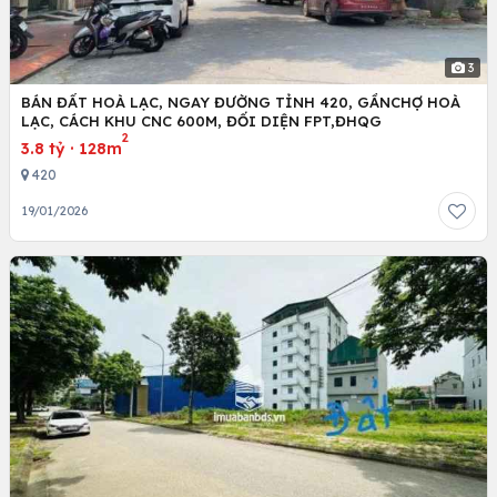
3
BÁN ĐẤT HOÀ LẠC, NGAY ĐƯỜNG TỈNH 420, GẦNCHỢ HOÀ
LẠC, CÁCH KHU CNC 600M, ĐỐI DIỆN FPT,ĐHQG
2
3.8 tỷ
·
128m
420
19/01/2026