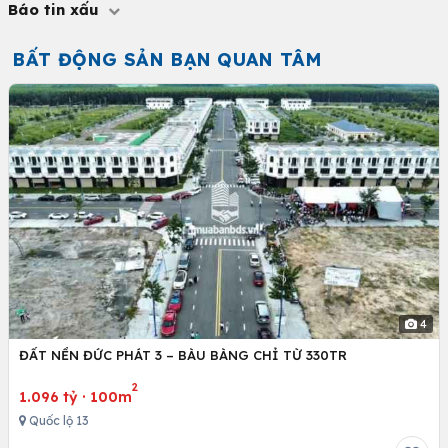
Báo tin xấu
BẤT ĐỘNG SẢN BẠN QUAN TÂM
4
ĐẤT NỀN ĐỨC PHÁT 3 – BÀU BÀNG CHỈ TỪ 330TR
2
1.096 tỷ
·
100m
Quốc lộ 13