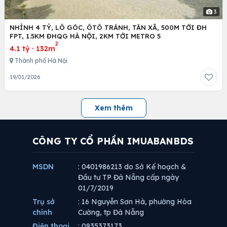
3
NHỈNH 4 TỶ, LÔ GÓC, ÔTÔ TRÁNH, TÂN XÃ, 500M TỚI ĐH
FPT, 1.5KM ĐHQG HÀ NỘI, 2KM TỚI METRO 5
2
4.1 tỷ
·
132m
Thành phố Hà Nội
19/01/2026
Xem thêm
CÔNG TY CỔ PHẦN IMUABANBDS
MSDN
: 0401986213 do Sở Kế hoạch &
Đầu tư TP Đà Nẵng cấp ngày
01/7/2019
Trụ sở
: 16 Nguyễn Sơn Hà, phường Hòa
chính
Cường, tp Đà Nẵng
Điện thoại
: 0935373173