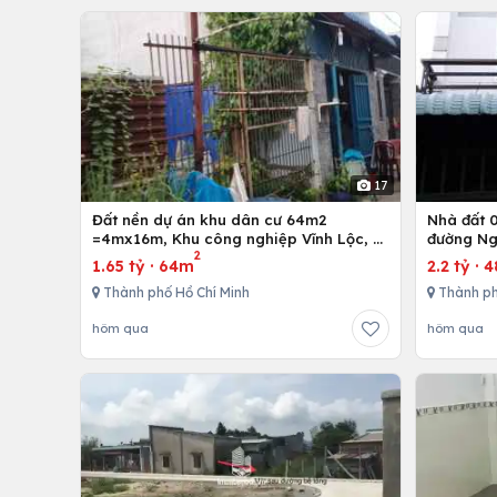
17
Đất nền dự án khu dân cư 64m2
Nhà đất 01 trệt và 01 lầu, 4mx12m ở
=4mx16m, Khu công nghiệp Vĩnh Lộc, H.
đường Ng
2
Bình Chánh, Tp. Hồ Chí Minh
Hồ Chí M
1.65 tỷ
·
64m
2.2 tỷ
·
4
Thành phố Hồ Chí Minh
Thành ph
hôm qua
hôm qua