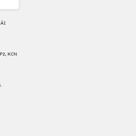
LÃI
IP2, KCN
.