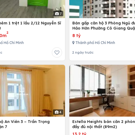
7
ẻm 1 trệt 1 lầu 2/12 Nguyễn Sĩ
Bán gấp căn hộ 3 Phòng Ngủ đ
8
Hảo Hớn Phường Cô Giang Quậ
2
80m
8 tỷ
ố Hồ Chí Minh
Thành phố Hồ Chí Minh
ớc
2 ngày trước
4
ộ An Viên 3 – Trần Trọng
Estella Heights bán căn 2 phò
ận 7
đầy đủ nội thất (89m2)
13.2 tỷ