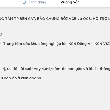
Hình dáng
Vuông vắn
NG TÂM TP BẾN CÁT, BẢO CHỨNG BỞI VCB và OCB, HỖ TRỢ 
N.
0m. Trung tâm các khu công nghiệp lớn KCN Đồng An, KCN VS
rị, ưu đãi lãi suất vay 4,8%/năm-ân hạn gốc và lãi 24 tháng
cư vào ở và kinh doanh.