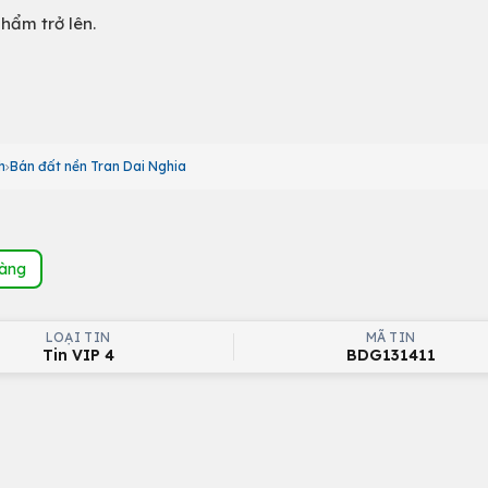
phẩm trở lên.
h
Bán đất nền Tran Dai Nghia
hàng
LOẠI TIN
MÃ TIN
Tin VIP 4
BDG131411