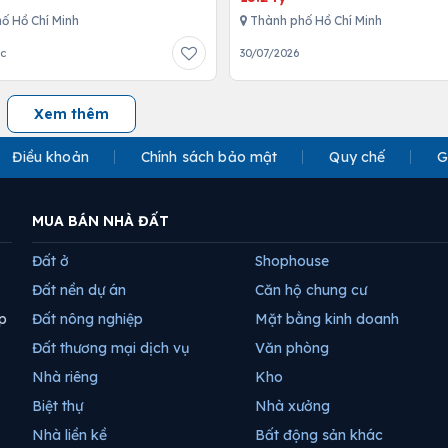
ố Hồ Chí Minh
Thành phố Hồ Chí Minh
ớc
30/07/2026
Xem thêm
Điều khoản
Chính sách bảo mật
Quy chế
G
MUA BÁN NHÀ ĐẤT
Đất ở
Shophouse
Đất nền dự án
Căn hộ chung cư
p
Đất nông nghiệp
Mặt bằng kinh doanh
Đất thương mại dịch vụ
Văn phòng
Nhà riêng
Kho
Biệt thự
Nhà xưởng
Nhà liền kề
Bất động sản khác