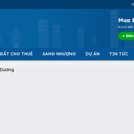
Mua 
Kênh bất 
+ Đăn
 ĐẤT CHO THUÊ
SANG NHƯỢNG
DỰ ÁN
TIN TỨC