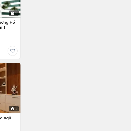
1
ường Hồ
n 1
1
ng ngủ