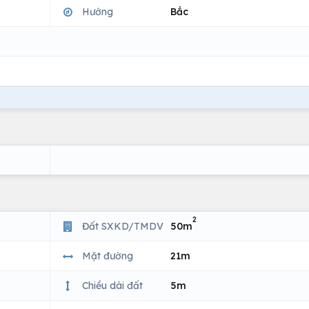
Hướng
Bắc
2
Đất SXKD/TMDV
50m
Mặt đường
21m
Chiều dài đất
5m