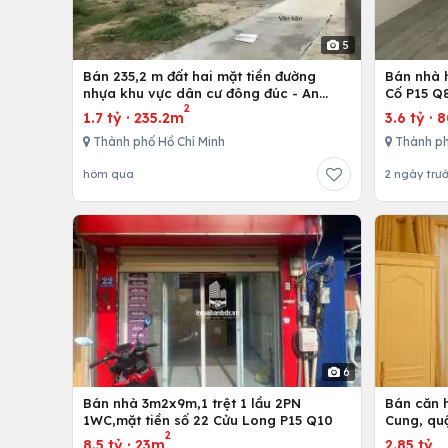
5
Bán 235,2 m đất hai mặt tiền đường
Bán nhà h
nhựa khu vực dân cư đông đúc - An
Cố P15 Q
2
nhứt-Long Điền - Bà Rịa
1.7 tỷ
·
235.2m
3.6 tỷ
·
Thành phố Hồ Chí Minh
Thành ph
hôm qua
2 ngày trư
6
Bán nhà 3m2x9m,1 trệt 1 lầu 2PN
Bán căn h
1WC,mặt tiền số 22 Cửu Long P15 Q10
Cung, qu
2
8.5 tỷ
·
23m
2.85 tỷ