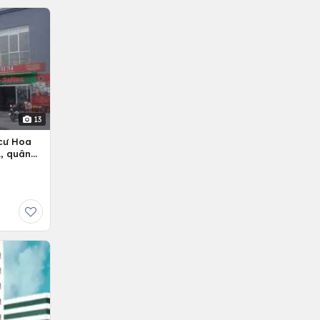
13
cư Hoa
, quân