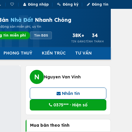
Đăng nhập
Đăng ký
Đăng tin
Bán
Nhà Đất
Nhanh Chóng
động sản miễn phí, uy tín
38K+
34
g tin miễn phí
Tìm BĐS
TIN ĐĂNG
TỈNH THÀNH
PHONG THUỶ
KIẾN TRÚC
TƯ VẤN
N
Nguyen Van Vinh
Nhắn tin
0375*** · Hiện số
Mua bán theo tỉnh