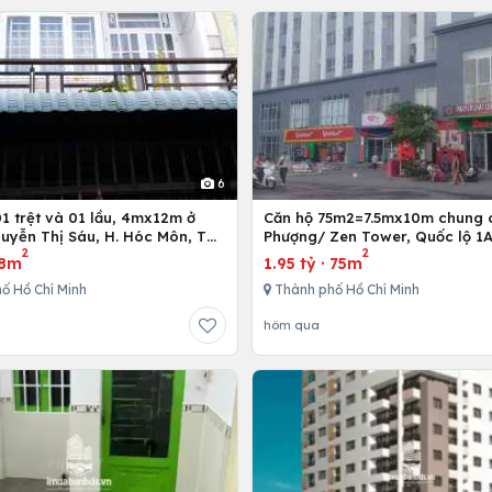
6
Căn hộ 75m2=7.5mx10m chung 
uyễn Thị Sáu, H. Hóc Môn, Tp.
Phượng/ Zen Tower, Quốc lộ 1A
2
2
inh
12,Tp. Hồ Chí Minh, Việt Nam
8m
1.95 tỷ
·
75m
ố Hồ Chí Minh
Thành phố Hồ Chí Minh
hôm qua