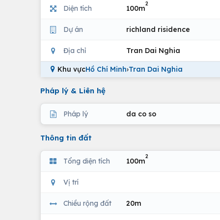
2
Diện tích
100m
Dự án
richland risidence
Địa chỉ
Tran Dai Nghia
Khu vực
Hồ Chí Minh
›
Tran Dai Nghia
Pháp lý & Liên hệ
Pháp lý
da co so
Thông tin đất
2
Tổng diện tích
100m
Vị trí
Chiều rộng đất
20m