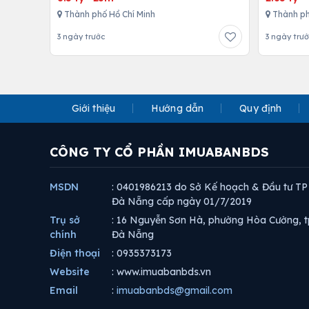
Thành phố Hồ Chí Minh
Thành ph
3 ngày trước
3 ngày trư
Giới thiệu
Hướng dẫn
Quy định
CÔNG TY CỔ PHẦN IMUABANBDS
MSDN
: 0401986213 do Sở Kế hoạch & Đầu tư TP
Đà Nẵng cấp ngày 01/7/2019
Trụ sở
: 16 Nguyễn Sơn Hà, phường Hòa Cường, t
chính
Đà Nẵng
Điện thoại
: 0935373173
Website
: www.imuabanbds.vn
Email
:
imuabanbds@gmail.com