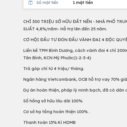
Số mặt tiền
1 mặt tiền
CHỈ 300 TRIỆU SỞ HỮU ĐẤT NỀN - NHÀ PHỐ TRU
SUẤT 4,8%/năm- Hỗ trợ lên đến 25 năm.
CƠ HỘI ĐẦU TƯ ĐÓN ĐẦU VÀNH ĐAI 4 ĐỘC QUYỀ
Liền kề TPM Bình Dương, cách vành đai 4 chỉ 20
Tân Bình, KCN Mỹ Phước(1-2-3-4)
Trả góp chỉ từ 4 triệu/ tháng.
Ngân hàng Vietcombank, OCB hỗ trợ vay 70% giá t
Dự án hoàn thiện, pháp lý minh bạch, đã có dân 
Sổ hồng sở hữu lâu dài 100%.
Cơ sở hạ tầng hoàn thiện 100% .
Thanh toán 15% Kí HDMB