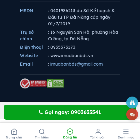
MSDN
: 0401986213 do Sở Kế hoạch &
Đầu tư TP Đà Nẵng cấp ngày
01/7/2019
Trụ sở
: 16 Nguyễn Sơn Hà, phường Hòa
chính
Cường, tp Đà Nẵng
Điện thoại
: 0935373173
Website
: www.imuabanbds.vn
Email
:
imuabanbds@gmail.com
Gọi ngay: 0903635541
Trang chủ
Tìm kiếm
Đăng tin
Tài khoản
Danh mục