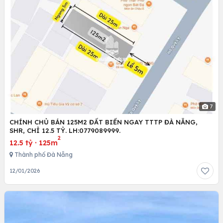
7
CHÍNH CHỦ BÁN 125M2 ĐẤT BIỂN NGAY TTTP ĐÀ NẴNG,
SHR, CHỈ 12.5 TỶ. LH:0779089999.
2
12.5 tỷ
·
125m
Thành phố Đà Nẵng
12/01/2026