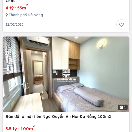
Châu
2
4 tỷ
·
53m
Thành phố Đà Nẵng
12/07/2026
1
Bán đất ở mặt tiền Ngô Quyền An Hải Đà Nẵng 100m2
2
3.5 tỷ
·
100m