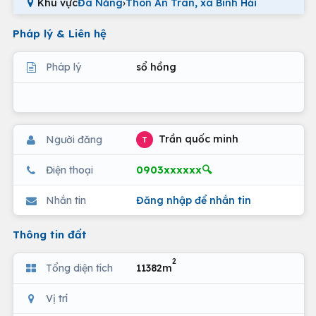
Khu vực
Đà Nẵng
›
Thôn An Trân, xã Bình Hải
Pháp lý & Liên hệ
Pháp lý
sổ hồng
Trần quốc minh
Người đăng
T
0903xxxxxx🔍
Điện thoại
Nhắn tin
Đăng nhập để nhắn tin
Thông tin đất
2
Tổng diện tích
11382m
Vị trí