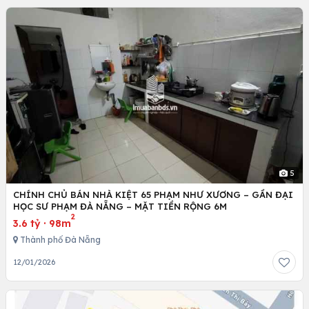
5
CHÍNH CHỦ BÁN NHÀ KIỆT 65 PHẠM NHƯ XƯƠNG – GẦN ĐẠI
HỌC SƯ PHẠM ĐÀ NẴNG – MẶT TIỀN RỘNG 6M
2
3.6 tỷ
·
98m
Thành phố Đà Nẵng
12/01/2026