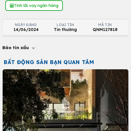
Tính lãi vay ngân hàng
NGÀY ĐĂNG
LOẠI TIN
MÃ TIN
14/06/2024
Tin thường
QNM127818
Báo tin xấu
BẤT ĐỘNG SẢN BẠN QUAN TÂM