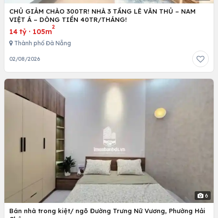
CHỦ GIẢM CHÀO 300TR! NHÀ 3 TẦNG LÊ VĂN THỦ – NAM
VIỆT Á – DÒNG TIỀN 40TR/THÁNG!
2
14 tỷ
·
105m
Thành phố Đà Nẵng
02/08/2026
6
Bán nhà trong kiệt/ ngõ Đường Trưng Nữ Vương, Phường Hải