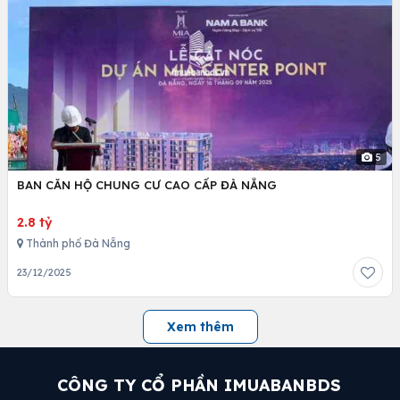
5
BAN CĂN HỘ CHUNG CƯ CAO CẤP ĐÀ NẴNG
2.8 tỷ
Thành phố Đà Nẵng
23/12/2025
Xem thêm
CÔNG TY CỔ PHẦN IMUABANBDS