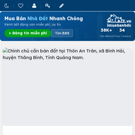
Mua Bán
Nhà Đất
Nhanh Chóng
Kênh bất động sản miễn phí, uy tín
38K+
34
+ Đăng tin miễn phí
Tìm BĐS
TIN ĐĂNG
TỈNH THÀNH