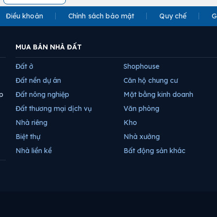
Điều khoản
Chính sách bảo mật
Quy chế
G
MUA BÁN NHÀ ĐẤT
Đất ở
Shophouse
Đất nền dự án
Căn hộ chung cư
p
Đất nông nghiệp
Mặt bằng kinh doanh
Đất thương mại dịch vụ
Văn phòng
Nhà riêng
Kho
Biệt thự
Nhà xưởng
Nhà liền kề
Bất động sản khác