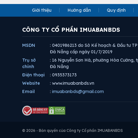
Giới thiệu
Hướng dẫn
Quy định
CÔNG TY CỔ PHẦN IMUABANBDS
MSDN
: 0401986213 do Sở Kế hoạch & Đầu tư TP
Đà Nẵng cấp ngày 01/7/2019
Trụ sở
: 16 Nguyễn Sơn Hà, phường Hòa Cường, t
chính
Đà Nẵng
Điện thoại
: 0935373173
Website
: www.imuabanbds.vn
Email
:
imuabanbds@gmail.com
© 2026 - Bản quyền của Công ty Cổ phần IMUABANBDS