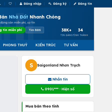
Đăng nhập
Đăng ký
Đăng tin
Bán
Nhà Đất
Nhanh Chóng
động sản miễn phí, uy tín
38K+
34
g tin miễn phí
Tìm BĐS
TIN ĐĂNG
TỈNH THÀNH
PHONG THUỶ
KIẾN TRÚC
TƯ VẤN
S
Saigonland Nhơn Trạch
Nhắn tin
0901*** · Hiện số
Mua bán theo tỉnh