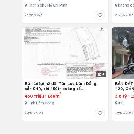
Thành phố Hồ Chí Minh
không c
23/03/2026
21/03/2026
4
Bán 166,6m2 đất Tân Lạc Lâm Đồng,
BÁN ĐẤT
sẵn SHR, chỉ 450tr buông sổ.
420, GẦ
2
Lh:0983762203
600M, Đ
450 triệu
·
166m
3.8 tỷ
·
1
Tỉnh Lâm Đồng
420
20/01/2026
19/01/2026