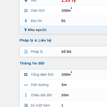
1.55 tỷ
Giá
2
Diện tích
100m
Địa chỉ
D1
Khu vực
›
D1
Pháp lý & Liên hệ
Pháp lý
Sổ Đỏ
Thông tin đất
2
Tổng diện tích
100m
Mặt đường
5m
Chiều dài đất
20m
Số mặt hẻm
1