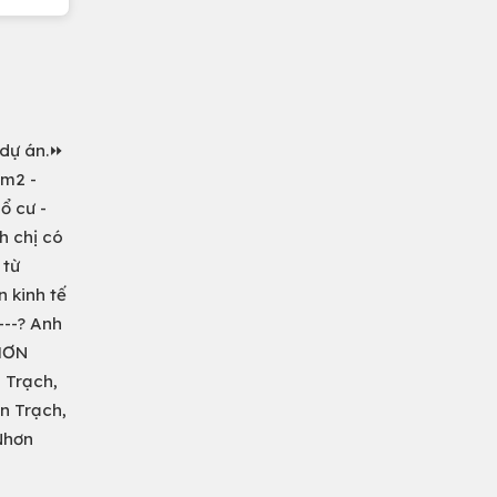
 dự án.⏩
0m2 -
ổ cư -
h chị có
 từ
 kinh tế
---? Anh
NHƠN
 Trạch,
n Trạch,
Nhơn