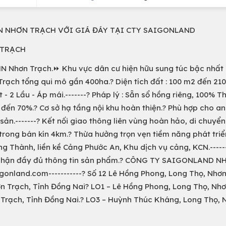
N NHƠN TRẠCH VỚI GIÁ ĐÁY TẠI CTY SAIGONLAND
 TRẠCH
HN Nhơn Trạch.⏩ Khu vực dân cư hiện hữu sung túc bậc nhất
rạch tổng qui mô gần 400ha.? Diện tích đất : 100 m2 đến 21
- 2 Lầu - Áp mái.-------? Pháp lý : Sẵn sổ hồng riêng, 100% Th
đến 70%.? Cơ sở hạ tầng nội khu hoàn thiện.? Phù hợp cho an
ản.-------? Kết nối giao thông liên vùng hoàn hảo, di chuyển
trong bán kín 4km.? Thừa hưởng trọn vẹn tiềm năng phát triển
g Thành, liền kề Cảng Phước An, Khu dịch vụ cảng, KCN.-----
để nhận đầy đủ thông tin sản phẩm.? CÔNG TY SAIGONLAND 
onland.com-----------? Số 12 Lê Hồng Phong, Long Thọ, Nhơn
n Trạch, Tỉnh Đồng Nai? LO1 – Lê Hồng Phong, Long Thọ, Nhơ
 Trạch, Tỉnh Đồng Nai.? LO3 – Huỳnh Thúc Kháng, Long Thọ, 