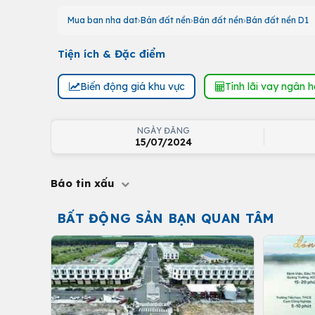
Mua ban nha dat
Bán đất nền
Bán đất nền
Bán đất nền D1
Tiện ích & Đặc điểm
Biến động giá khu vực
Tính lãi vay ngân 
NGÀY ĐĂNG
15/07/2024
Báo tin xấu
BẤT ĐỘNG SẢN BẠN QUAN TÂM