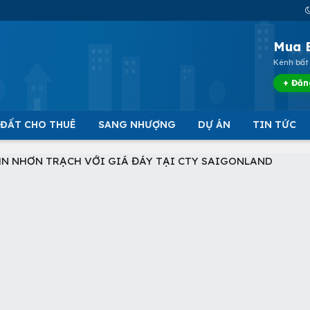
Mua 
Kênh bất 
+ Đăn
 ĐẤT CHO THUÊ
SANG NHƯỢNG
DỰ ÁN
TIN TỨC