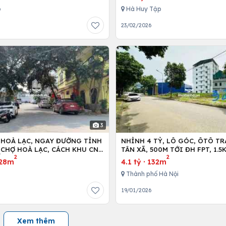
ó
Hà Huy Tập
23/02/2026
3
 HOÀ LẠC, NGAY ĐƯỜNG TỈNH
NHỈNH 4 TỶ, LÔ GÓC, ÔTÔ TR
NCHỢ HOÀ LẠC, CÁCH KHU CNC
TÂN XÃ, 500M TỚI ĐH FPT, 1.
2
2
ỐI DIỆN FPT,ĐHQG
HÀ NỘI, 2KM TỚI METRO 5
28m
4.1 tỷ
·
132m
Thành phố Hà Nội
19/01/2026
Xem thêm