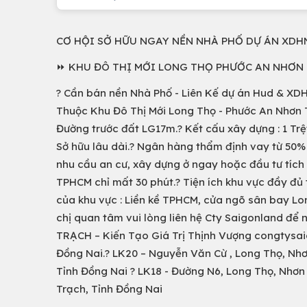
CƠ HỘI SỞ HỮU NGAY NỀN NHÀ PHỐ DỰ ÁN XDH
⏩ KHU ĐÔ THỊ MỚI LONG THỌ PHƯỚC AN NHƠN
? Cần bán nền Nhà Phố - Liên Kế dự án Hud & XD
Thuộc Khu Đô Thị Mới Long Thọ - Phước An Nhơn T
Đường trước đất LG17m.? Kết cấu xây dựng : 1 Trệt 
Sở hữu lâu dài.? Ngân hàng thẩm định vay từ 50% 
nhu cầu an cư, xây dựng ở ngay hoặc đầu tư tích s
TPHCM chỉ mất 30 phút.? Tiện ích khu vực đầy đủ 
của khu vực : Liền kề TPHCM, cửa ngõ sân bay Lon
chị quan tâm vui lòng liên hệ Cty Saigonland 
TRẠCH – Kiến Tạo Giá Trị Thịnh Vượng congtysaig
Đồng Nai.? LK20 – Nguyễn Văn Cừ , Long Thọ, Nhơ
Tỉnh Đồng Nai ? LK18 - Đường N6, Long Thọ, Nhơn
Trạch, Tỉnh Đồng Nai