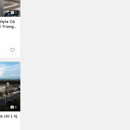
1
Style Cá
i Trang
5
 chỉ 1 tỷ