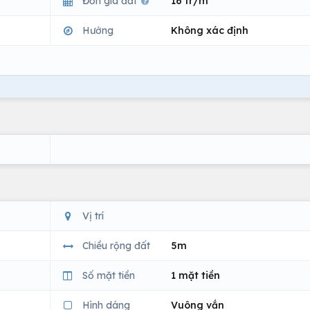
Đơn giá đất
16 tr/m
Hướng
Không xác định
Vị trí
Chiều rộng đất
5m
Số mặt tiền
1 mặt tiền
Hình dáng
Vuông vắn