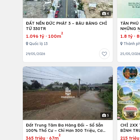
4
ĐẤT NỀN ĐỨC PHÁT 3 – BÀU BÀNG CHỈ
TÂN PHÚ
TỪ 330TR
NHỮNG N
2
ĐẦU XUỐ
1.096 tỷ
·
100m
1.8 tỷ
·
8
Quốc lộ 13
Thành ph
29/05/2026
25/05/202
5
Đất Trung Tâm Ba Hàng Đồi – Sổ Sẵn
CHỈ 2XX
100% Thổ Cư – Chỉ Hơn 300 Triệu, Cơ
BÌNH TR
2
Hội Đầu Tư Hiếm!
365 triệu
·
67m
215 triệu