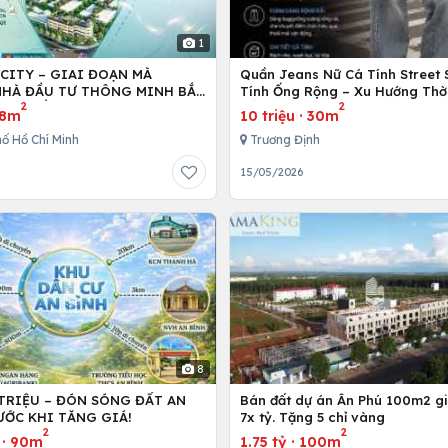
1
 CITY – GIAI ĐOẠN MÀ
Quần Jeans Nữ Cá Tính Street 
HÀ ĐẦU TƯ THÔNG MINH BẮT
Tính Ống Rộng – Xu Hướng Thờ
2
2
NG TIỀN
Dẫn Đầu Giới Trẻ Hiện Nay
8m
10 triệu
·
30m
ố Hồ Chí Minh
Trương Định
6
15/05/2026
8
 TRIỆU – ĐÓN SÓNG ĐẤT AN
Bán đất dự án Ân Phú 100m2 giá
ƯỚC KHI TĂNG GIÁ!
7x tỷ. Tặng 5 chỉ vàng
2
2
·
90m
1.75 tỷ
·
100m