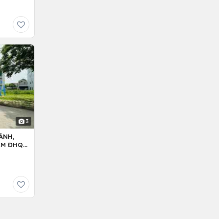
3
ÁNH,
5KM ĐHQG