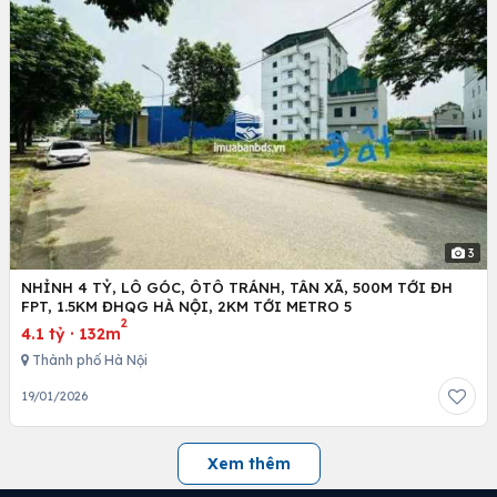
3
NHỈNH 4 TỶ, LÔ GÓC, ÔTÔ TRÁNH, TÂN XÃ, 500M TỚI ĐH
FPT, 1.5KM ĐHQG HÀ NỘI, 2KM TỚI METRO 5
2
4.1 tỷ
·
132m
Thành phố Hà Nội
19/01/2026
Xem thêm