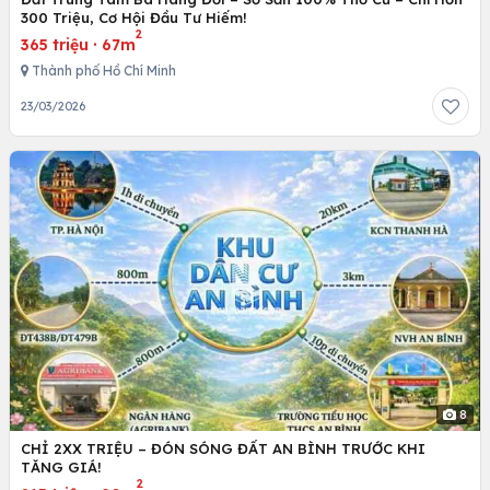
300 Triệu, Cơ Hội Đầu Tư Hiếm!
2
365 triệu
·
67m
Thành phố Hồ Chí Minh
23/03/2026
8
CHỈ 2XX TRIỆU – ĐÓN SÓNG ĐẤT AN BÌNH TRƯỚC KHI
TĂNG GIÁ!
2