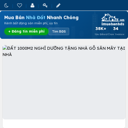
Mua Bán
Nhà Đất
Nhanh Chóng
Kênh bất động sản miễn phí, uy tín
38K+
34
+ Đăng tin miễn phí
Tìm BĐS
TIN ĐĂNG
TỈNH THÀNH