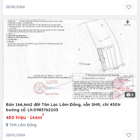
23/02/2026
4
Bán 166,6m2 đất Tân Lạc Lâm Đồng, sẵn SHR, chỉ 450tr
buông sổ. Lh:0983762203
2
450 triệu
·
166m
Tỉnh Lâm Đồng
20/01/2026