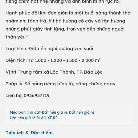
tiếng chim hót nhẹ nhàng và ánh bình minh rực rỡ.
Hạnh phúc đôi khi đơn giản là một buổi sáng thảnh thơi
nhâm nhi tách trà, hít hà hương cỏ cây và tận hưởng
những phút giây tĩnh lặng, trọn vẹn bên những người
thân yêu."
Loại hình: Đất nền nghỉ dưỡng ven suối
Diện tích: Từ 1.000 - 1.200 - 1.500 - 2.000 m²
Vị trí: Trung tâm xã Lộc Thành, TP. Bảo Lộc
Pháp lý: Sổ hồng riêng từng lô, công chứng ngay
Liên hệ: 0936957719
Mua ban nha dat
Đất nền giá rẻ
Đất nền giá rẻ
Đất nền giá rẻ BLAO XÊ RÊ
Tiện ích & Đặc điểm