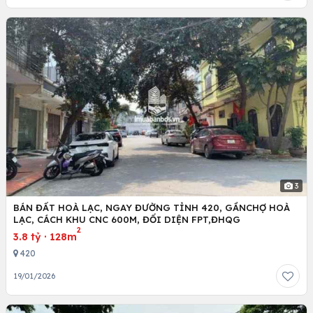
3
BÁN ĐẤT HOÀ LẠC, NGAY ĐƯỜNG TỈNH 420, GẦNCHỢ HOÀ
LẠC, CÁCH KHU CNC 600M, ĐỐI DIỆN FPT,ĐHQG
2
3.8 tỷ
·
128m
420
19/01/2026