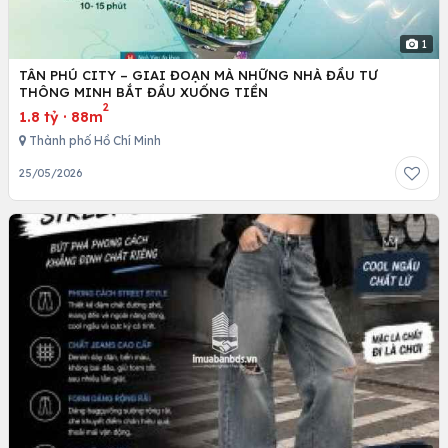
1
TÂN PHÚ CITY – GIAI ĐOẠN MÀ NHỮNG NHÀ ĐẦU TƯ
THÔNG MINH BẮT ĐẦU XUỐNG TIỀN
2
1.8 tỷ
·
88m
Thành phố Hồ Chí Minh
25/05/2026