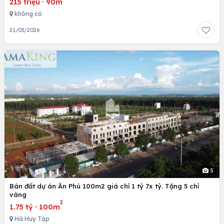
215 triệu
·
90m
không có
21/03/2026
5
Bán đất dự án Ân Phú 100m2 giá chỉ 1 tỷ 7x tỷ. Tặng 5 chỉ
vàng
2
1.75 tỷ
·
100m
Hà Huy Tập