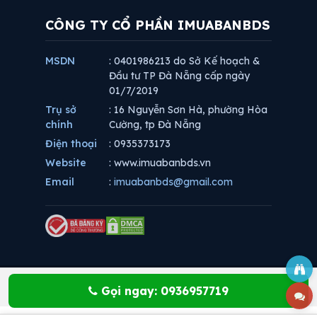
CÔNG TY CỔ PHẦN IMUABANBDS
MSDN
: 0401986213 do Sở Kế hoạch &
Đầu tư TP Đà Nẵng cấp ngày
01/7/2019
Trụ sở
: 16 Nguyễn Sơn Hà, phường Hòa
chính
Cường, tp Đà Nẵng
Điện thoại
: 0935373173
Website
: www.imuabanbds.vn
Email
:
imuabanbds@gmail.com
Gọi ngay: 0936957719