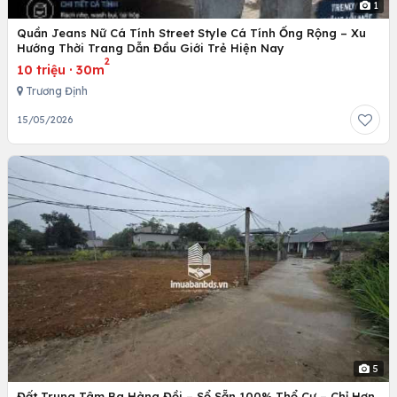
1
Quần Jeans Nữ Cá Tính Street Style Cá Tính Ống Rộng – Xu
Hướng Thời Trang Dẫn Đầu Giới Trẻ Hiện Nay
2
10 triệu
·
30m
Trương Định
15/05/2026
5
Đất Trung Tâm Ba Hàng Đồi – Sổ Sẵn 100% Thổ Cư – Chỉ Hơn