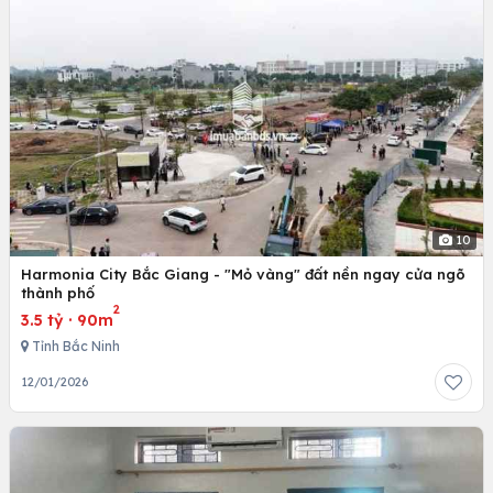
10
Harmonia City Bắc Giang - "Mỏ vàng" đất nền ngay cửa ngõ
thành phố
2
3.5 tỷ
·
90m
Tỉnh Bắc Ninh
12/01/2026