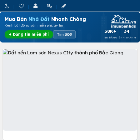
Mua Bán
Nhà Đất
Nhanh Chóng
Kênh bất động sản miễn phí, uy tín
38K+
34
+ Đăng tin miễn phí
Tìm BĐS
TIN ĐĂNG
TỈNH THÀNH