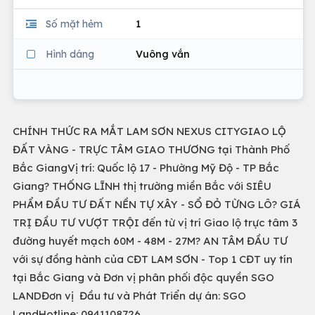
Số mặt hẻm
1
Hình dáng
Vuông vắn
CHÍNH THỨC RA MẮT LAM SƠN NEXUS CITYGIAO LỘ
ĐẤT VÀNG - TRỰC TÂM GIAO THƯƠNG tại Thành Phố
Bắc GiangVị trí: Quốc lộ 17 - Phường Mỹ Độ - TP Bắc
Giang? THỐNG LĨNH thị trường miền Bắc với SIÊU
PHẨM ĐẦU TƯ ĐẤT NỀN TỰ XÂY - SỔ ĐỎ TỪNG LÔ? GIÁ
TRỊ ĐẦU TƯ VƯỢT TRỘI đến từ vị trí Giao lộ trực tâm 3
đường huyết mạch 60M - 48M - 27M? AN TÂM ĐẦU TƯ
với sự đồng hành của CĐT LAM SƠN - Top 1 CĐT uy tín
tại Bắc Giang và Đơn vị phân phối độc quyền SGO
LANDĐơn vị Đầu tư và Phát Triển dự án: SGO
LandHotline: 0941108726