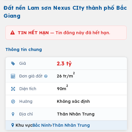
Đất nền Lam sơn Nexus CIty thành phố Bắc
Giang
TIN HẾT HẠN
— Tin đăng này đã hết hạn.
Thông tin chung
2.3 tỷ
Giá
2
Đơn giá đất
26 tr/m
2
Diện tích
90m
Hướng
Không xác định
Địa chỉ
Thân Nhân Trung
Khu vực
Bắc Ninh
›
Thân Nhân Trung