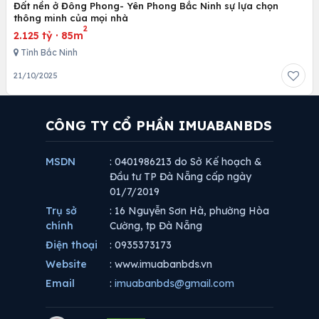
Đất nền ở Đông Phong- Yên Phong Bắc Ninh sự lựa chọn
thông minh của mọi nhà
2
2.125 tỷ
·
85m
Tỉnh Bắc Ninh
21/10/2025
CÔNG TY CỔ PHẦN IMUABANBDS
MSDN
: 0401986213 do Sở Kế hoạch &
Đầu tư TP Đà Nẵng cấp ngày
01/7/2019
Trụ sở
: 16 Nguyễn Sơn Hà, phường Hòa
chính
Cường, tp Đà Nẵng
Điện thoại
: 0935373173
Website
: www.imuabanbds.vn
Email
:
imuabanbds@gmail.com