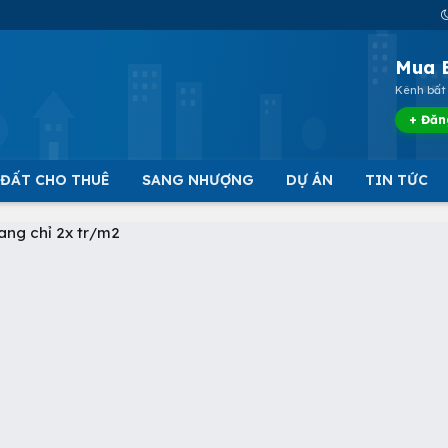
Mua 
Kênh bất 
+ Đăn
 ĐẤT CHO THUÊ
SANG NHƯỢNG
DỰ ÁN
TIN TỨC