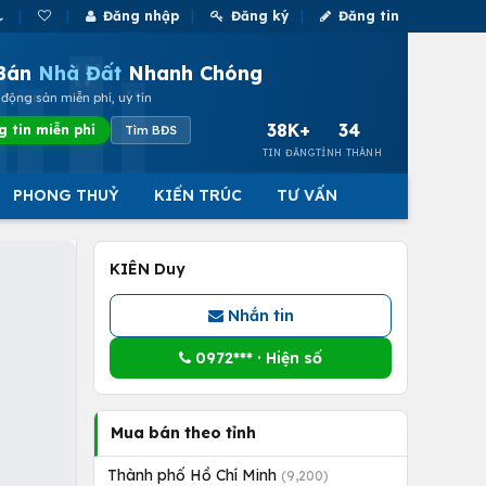
Đăng nhập
Đăng ký
Đăng tin
Bán
Nhà Đất
Nhanh Chóng
động sản miễn phí, uy tín
38K+
34
g tin miễn phí
Tìm BĐS
TIN ĐĂNG
TỈNH THÀNH
PHONG THUỶ
KIẾN TRÚC
TƯ VẤN
KIÊN Duy
Nhắn tin
0972*** · Hiện số
Mua bán theo tỉnh
Thành phố Hồ Chí Minh
(9,200)