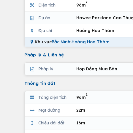
2
Diện tích
96m
Dự án
Hawee Parkland Cao Thư
Địa chỉ
Hoàng Hoa Thám
Khu vực
Bắc Ninh
›
Hoàng Hoa Thám
Pháp lý & Liên hệ
Pháp lý
Hợp Đồng Mua Bán
Thông tin đất
2
Tổng diện tích
96m
Mặt đường
22m
Chiều dài đất
16m