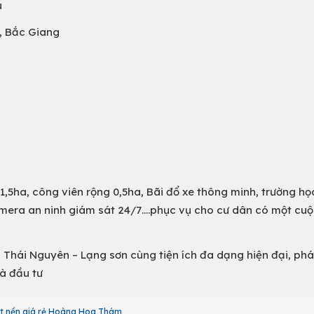
u
n, Bắc Giang
 1,5ha, công viên rộng 0,5ha, Bãi đổ xe thông minh, trường họ
amera an ninh giám sát 24/7….phục vụ cho cư dân có một cu
- Thái Nguyên – Lạng sơn cùng tiện ích đa dạng hiện đại, phá
hà đầu tư
t nền giá rẻ Hoàng Hoa Thám