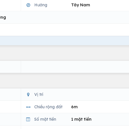
Hướng
Tây Nam
ợng
Vị trí
Chiều rộng đất
6m
Số mặt tiền
1 mặt tiền