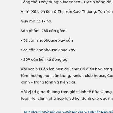
Tổng thầu xây dựng: Vinaconex – Uy tín hàng đầ
Vị trí: Xã Liên Sơn & Thị trấn Cao Thượng, Tân Yê
Quy mô: 11,17 ha
Sản phẩm: 283 căn gồm:
• 38 căn shophouse xây sẵn
• 36 căn shophouse chưa xây
• 209 căn liền kề đồng bộ
Với hơn 30 tiện ích hiện đại như: Hồ điều hoà rộng
tâm thương mại, sân bóng, tenist, club house, C
xanh – trong lành và hiện đại.
Với vị trí giao thương tam giác kinh tế Bắc Giang
toàn, tài chính phù hợp là cơ hội dành cho các n
Mua nhà đất
Đất nền giá rẻ
Đất nền giá rẻ Tỉnh Bắc Ninh
Đấ