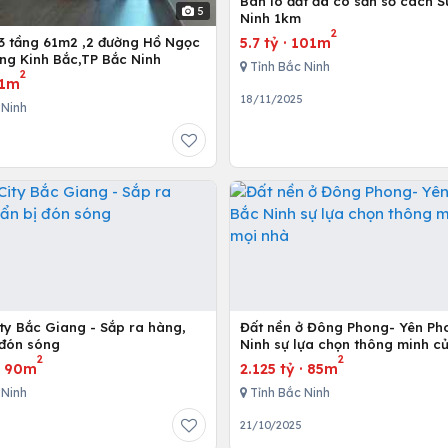
Bán lô đất đã có sẵn sổ cách S
5
Ninh 1km
2
5.7 tỷ
·
101m
3 tầng 61m2 ,2 đường Hồ Ngọc
ng Kinh Bắc,TP Bắc Ninh
Tỉnh Bắc Ninh
2
1m
18/11/2025
 Ninh
ty Bắc Giang - Sắp ra hàng,
Đất nền ở Đông Phong- Yên Ph
 đón sóng
Ninh sự lựa chọn thông minh c
2
2
nhà
·
90m
2.125 tỷ
·
85m
 Ninh
Tỉnh Bắc Ninh
21/10/2025