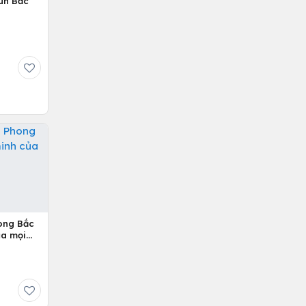
un Bắc
ong Bắc
ủa mọi