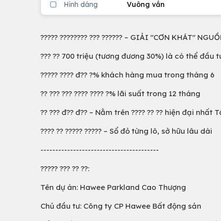
Hình dáng
Vuông vắn
????? ???????? ??? ?????? – GIẢI "CƠN KHÁT" 
??? ?? 700 triệu (tương đương 30%) là có thể đầu t
????? ???? đ?? ?% khách hàng mua trong tháng 6
?? ??? ??? ???? ???? ?% lãi suất trong 12 tháng
?? ??? đ?? đ?? – Nằm trên ???? ?? ?? hiện đại nhất
???? ?? ????? ????? – Sổ đỏ từng lô, sở hữu lâu dài
----------------------------------------
????? ??? ?? ??:
Tên dự án: Hawee Parkland Cao Thượng
Chủ đầu tư: Công ty CP Hawee Bất động sản