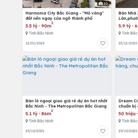
10
Harmonia City Bắc Giang - "Mỏ vàng"
Bán Nhà 
đất nền ngay cửa ngõ thành phố
Lân,phườ
2
3.5 tỷ
·
90m
5.9 tỷ
·
6
Tỉnh Bắc Ninh
Tỉnh Bắc
12/01/2026
23/12/2025
Bán lô ngoại giao giá rẻ dự án hot nhất
Dream Ci
Bắc Ninh - The Metropolitan Bắc Giang
chuẩn bị
2
5.1 tỷ
·
86m
50 triệu
Tỉnh Bắc Ninh
Tỉnh Bắc
29/10/2025
29/10/2025