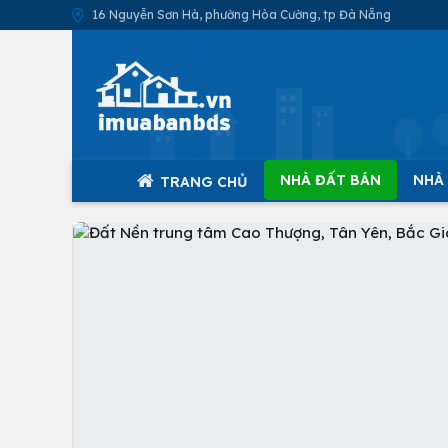
16 Nguyễn Sơn Hà, phường Hòa Cường, tp Đà Nẵng
NHÀ ĐẤT BÁN
NHÀ
TRANG CHỦ