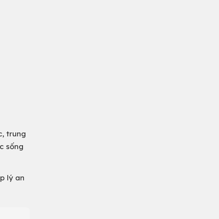
c, trung
ộc sống
p lý an