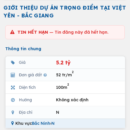
GIỚI THIỆU DỰ ÁN TRỌNG ĐIỂM TẠI VIỆT
YÊN - BẮC GIANG
TIN HẾT HẠN
— Tin đăng này đã hết hạn.
Thông tin chung
5.2 tỷ
Giá
2
Đơn giá đất
52 tr/m
2
Diện tích
100m
Hướng
Không xác định
Địa chỉ
N
Khu vực
Bắc Ninh
›
N