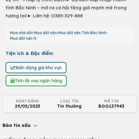
tỉnh Bắc Ninh – mở ra cơ hội tăng giá mạnh mẽ trong
tương lai!► Liên hệ: O385-329-888
Mua nhà đất
Mua đất nền
Mua đất nền Tỉnh Bắc Ninh
Mua đất nền N
Tiện ích & Đặc điểm
Biến động giá khu vực
Tính lãi vay ngân hàng
NGÀY ĐĂNG
LOẠI TIN
MÃ TIN
29/05/2025
Tin thường
BGG137943
Báo tin xấu