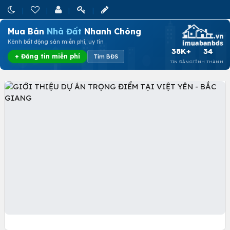
Mua Bán
Nhà Đất
Nhanh Chóng
Kênh bất động sản miễn phí, uy tín
38K+
34
+ Đăng tin miễn phí
Tìm BĐS
TIN ĐĂNG
TỈNH THÀNH