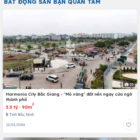
BẤT ĐỘNG SẢN BẠN QUAN TÂM
10
Harmonia City Bắc Giang - "Mỏ vàng" đất nền ngay cửa ngõ
thành phố
2
3.5 tỷ
·
90m
Tỉnh Bắc Ninh
12/01/2026