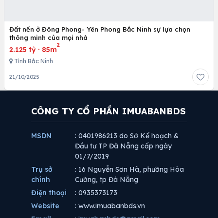
Đất nền ở Đông Phong- Yên Phong Bắc Ninh sự lựa chọn
thông minh của mọi nhà
2
2.125 tỷ
·
85m
Tỉnh Bắc Ninh
21/10/2025
CÔNG TY CỔ PHẦN IMUABANBDS
MSDN
: 0401986213 do Sở Kế hoạch &
Đầu tư TP Đà Nẵng cấp ngày
01/7/2019
Trụ sở
: 16 Nguyễn Sơn Hà, phường Hòa
chính
Cường, tp Đà Nẵng
Điện thoại
: 0935373173
Website
: www.imuabanbds.vn