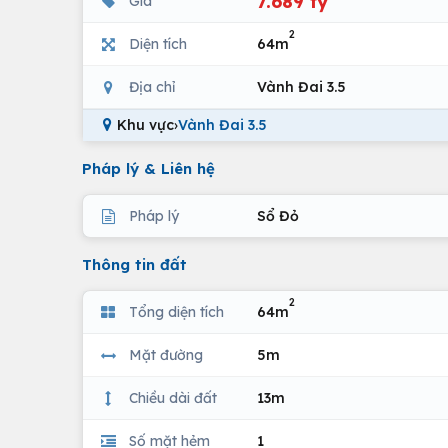
7.689 tỷ
Giá
2
Diện tích
64m
Địa chỉ
Vành Đai 3.5
Khu vực
›
Vành Đai 3.5
Pháp lý & Liên hệ
Pháp lý
Sổ Đỏ
Thông tin đất
2
Tổng diện tích
64m
Mặt đường
5m
Chiều dài đất
13m
Số mặt hẻm
1