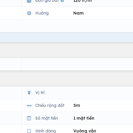
Đơn giá đất
120 tr/m
Hướng
Nam
Vị trí
Chiều rộng đất
5m
Số mặt tiền
1 mặt tiền
Hình dáng
Vuông vắn