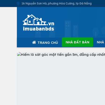
16 Nguyễn Sơn Hà, phường Hòa Cường, tp Đà Nẵng
NHÀ ĐẤT BÁN
NHÀ
TRANG CHỦ