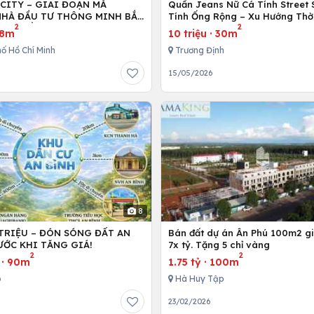
 CITY – GIAI ĐOẠN MÀ
Quần Jeans Nữ Cá Tính Street 
HÀ ĐẦU TƯ THÔNG MINH BẮT
Tính Ống Rộng – Xu Hướng Thờ
2
2
NG TIỀN
Dẫn Đầu Giới Trẻ Hiện Nay
8m
10 triệu
·
30m
ố Hồ Chí Minh
Trương Định
6
15/05/2026
8
 TRIỆU – ĐÓN SÓNG ĐẤT AN
Bán đất dự án Ân Phú 100m2 giá
ƯỚC KHI TĂNG GIÁ!
7x tỷ. Tặng 5 chỉ vàng
2
2
·
90m
1.75 tỷ
·
100m
ó
Hà Huy Tập
23/02/2026