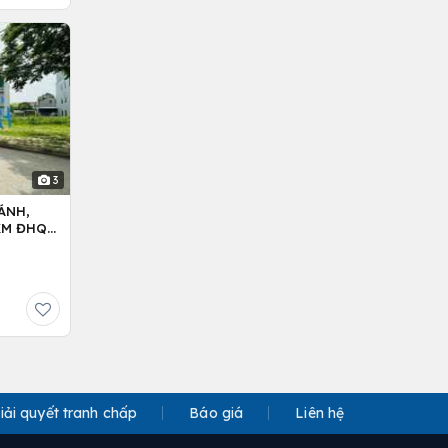
3
ÁNH,
5KM ĐHQG
iải quyết tranh chấp
Báo giá
Liên hệ