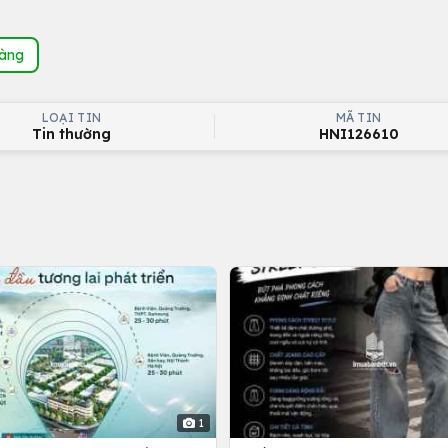
hàng
LOẠI TIN
MÃ TIN
Tin thường
HNI126610
1