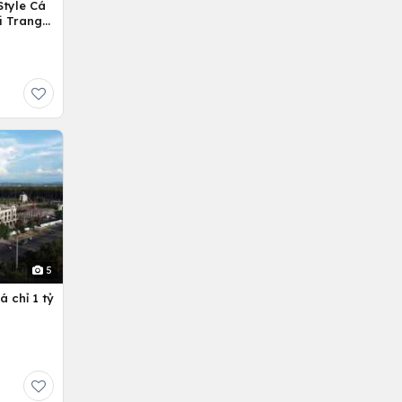
Style Cá
i Trang
5
 chỉ 1 tỷ