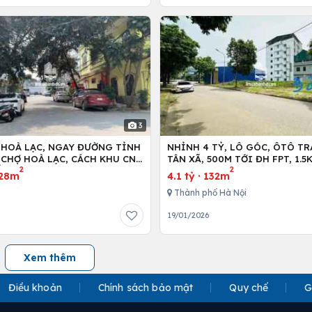
3
 HOÀ LẠC, NGAY ĐƯỜNG TỈNH
NHỈNH 4 TỶ, LÔ GÓC, ÔTÔ TR
NCHỢ HOÀ LẠC, CÁCH KHU CNC
TÂN XÃ, 500M TỚI ĐH FPT, 1.
2
2
ỐI DIỆN FPT,ĐHQG
HÀ NỘI, 2KM TỚI METRO 5
28m
4.1 tỷ
·
132m
Thành phố Hà Nội
19/01/2026
Xem thêm
Điều khoản
Chính sách bảo mật
Quy chế
G