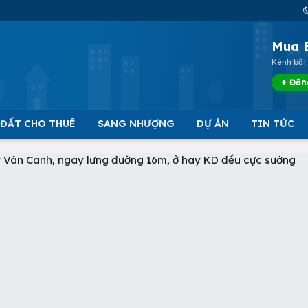
Mua 
Kênh bất 
+ Đăn
 ĐẤT CHO THUÊ
SANG NHƯỢNG
DỰ ÁN
TIN TỨC