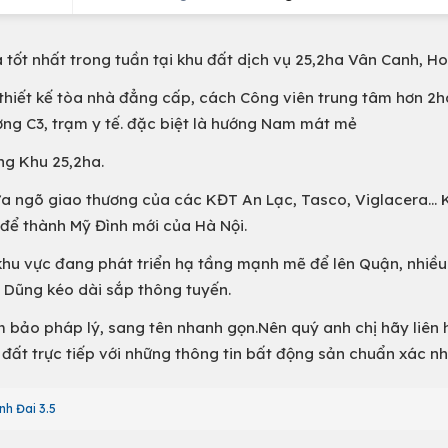
 tốt nhất trong tuần tại khu đất dịch vụ 25,2ha Vân Canh, Ho
thiết kế tòa nhà đẳng cấp, cách Công viên trung tâm hơn 2ha
ờng C3, trạm y tế. đặc biệt là hướng Nam mát mẻ
ng Khu 25,2ha.
cửa ngõ giao thương của các KĐT An Lạc, Tasco, Viglacera...
 để thành Mỹ Đình mới của Hà Nội.
khu vực đang phát triển hạ tầng mạnh mẽ để lên Quận, nhiều
n Dũng kéo dài sắp thông tuyến.
 bảo pháp lý, sang tên nhanh gọn.Nên quý anh chị hãy liên
 đất trực tiếp với những thông tin bất động sản chuẩn xác nh
nh Đai 3.5