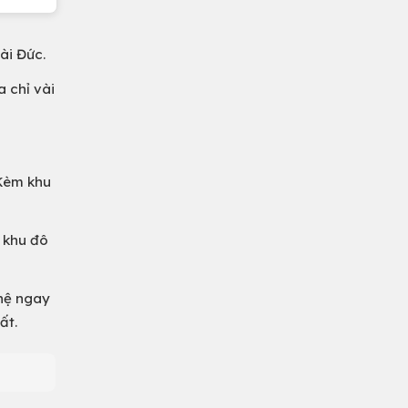
ài Đức.
 chỉ vài
 Kèm khu
 khu đô
 hệ ngay
ất.