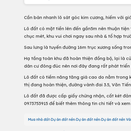
Cần bán nhanh lô sát góc kim cương, hiếm với giá
Lô đất có mặt tiền lên đến gần5m nên thuận tiện 
chục mét, khu vui chơi ngay sau nhà & tổ hợp trư
Sau lưng là tuyến đường 16m trục xương sống tro
Hạ tầng toàn khu đã hoàn thiện đồng bộ, lại là 
dân cư đông đúc nên nơi đây đang rất phát triển
Lô đất có tiềm năng tăng giá cao do nằm trong 
thị đang hoàn thiện, đường vành đai 3.5, Văn Tiế
Lô đất đã được cấp giấy chứng nhận, cất két đảm
0973753915 để biết thêm thông tin chi tiết và xem
Mua nhà đất
Dự án đất nền
Dự án đất nền
Dự án đất nền Và