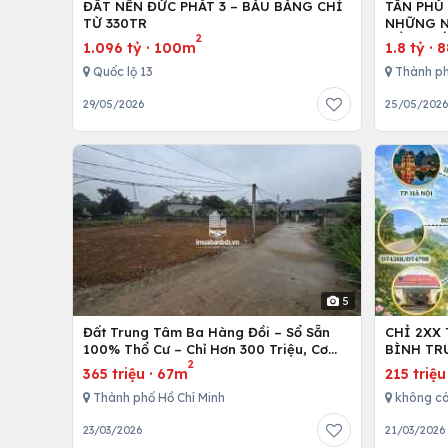
ĐẤT NỀN ĐỨC PHÁT 3 – BÀU BÀNG CHỈ
TÂN PHÚ
TỪ 330TR
NHỮNG N
2
ĐẦU XUỐ
1.096 tỷ
·
100m
1.8 tỷ
·
8
Quốc lộ 13
Thành ph
29/05/2026
25/05/202
5
Đất Trung Tâm Ba Hàng Đồi – Sổ Sẵn
CHỈ 2XX
100% Thổ Cư – Chỉ Hơn 300 Triệu, Cơ
BÌNH TR
2
Hội Đầu Tư Hiếm!
365 triệu
·
67m
215 triệu
Thành phố Hồ Chí Minh
không c
23/03/2026
21/03/2026