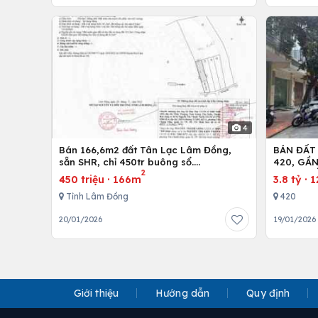
4
Bán 166,6m2 đất Tân Lạc Lâm Đồng,
BÁN ĐẤT
sẵn SHR, chỉ 450tr buông sổ.
420, GẦ
2
Lh:0983762203
600M, Đ
450 triệu
·
166m
3.8 tỷ
·
1
Tỉnh Lâm Đồng
420
20/01/2026
19/01/2026
Giới thiệu
Hướng dẫn
Quy định