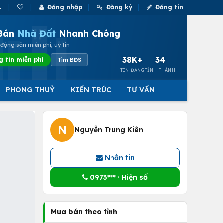
Đăng nhập
Đăng ký
Đăng tin
Bán
Nhà Đất
Nhanh Chóng
động sản miễn phí, uy tín
38K+
34
g tin miễn phí
Tìm BĐS
TIN ĐĂNG
TỈNH THÀNH
PHONG THUỶ
KIẾN TRÚC
TƯ VẤN
N
Nguyễn Trung Kiên
Nhắn tin
0973*** · Hiện số
Mua bán theo tỉnh