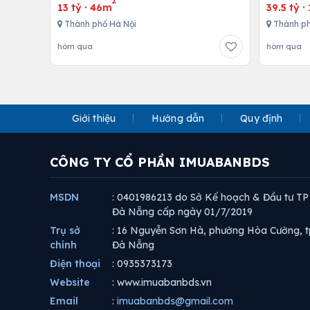
2
13 tỷ
·
46m
39.5 tỷ
·
Thành phố Hà Nội
Thành ph
hôm qua
hôm qua
Giới thiệu
Hướng dẫn
Quy định
CÔNG TY CỔ PHẦN IMUABANBDS
MSDN
: 0401986213 do Sở Kế hoạch & Đầu tư TP
Đà Nẵng cấp ngày 01/7/2019
Trụ sở
: 16 Nguyễn Sơn Hà, phường Hòa Cường, t
chính
Đà Nẵng
Điện thoại
: 0935373173
Website
: www.imuabanbds.vn
Email
:
imuabanbds@gmail.com