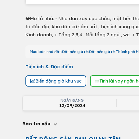
❤️Mô tả nhà: - Nhà dân xây cực chắc, mặt tiền t
trí đắc địa, khu dân cư sầm uất , tiện ích xung qu
Kinh doanh, + Tầng 2,3,4 : Mỗi tầng 2 ngủ , wc. + T
Mua bán nhà đất
Đất nền giá rẻ
Đất nền giá rẻ Thành phố H
Tiện ích & Đặc điểm
Biến động giá khu vực
Tính lãi vay ngân 
NGÀY ĐĂNG
12/09/2024
Báo tin xấu