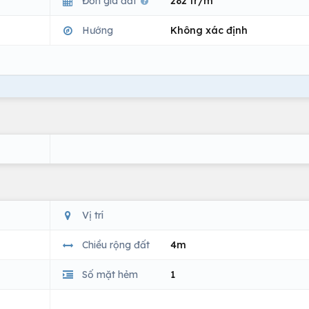
Đơn giá đất
282 tr/m
Hướng
Không xác định
Vị trí
Chiều rộng đất
4m
Số mặt hẻm
1