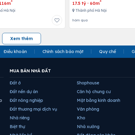
2
2
116m
17.5 tỷ
·
60m
ố Hà Nội
Thành phố Hà Nội
hôm qua
Xem thêm
Điều khoản
Chính sách bảo mật
Quy chế
G
MUA BÁN NHÀ ĐẤT
Đất ở
Shophouse
Đất nền dự án
Căn hộ chung cư
p
Đất nông nghiệp
Mặt bằng kinh doanh
Đất thương mại dịch vụ
Văn phòng
Nhà riêng
Kho
Biệt thự
Nhà xưởng