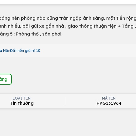
hoáng nên phòng nào cũng tràn ngập ánh sáng, mặt tiền rộn
anh nhiều, bãi gửi xe gần nhà , giao thông thuận tiện + Tầng 
ầng 5 : Phòng thờ , sân phơi.
à Nội
Đất nền giá rẻ 10
hàng
LOẠI TIN
MÃ TIN
Tin thường
HPG131964