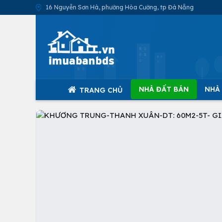
16 Nguyễn Sơn Hà, phường Hòa Cường, tp Đà Nẵng
NHÀ ĐẤT BÁN
NHÀ
TRANG CHỦ