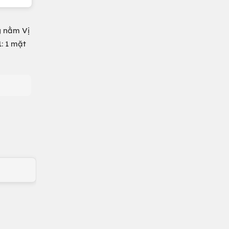
g nằm Vị
1: 1 mặt