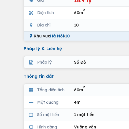
16.9 tỷ
Giá
2
Diện tích
60m
Địa chỉ
10
Khu vực
Hà Nội
›
10
Pháp lý & Liên hệ
Pháp lý
Sổ Đỏ
Thông tin đất
2
Tổng diện tích
60m
Mặt đường
4m
Số mặt tiền
1 mặt tiền
Hình dáng
Vuông vắn