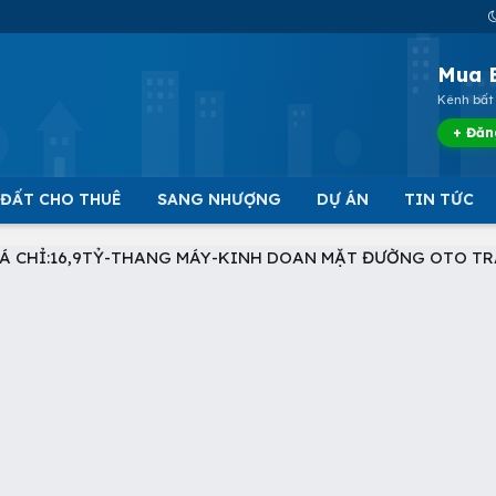
Mua 
Kênh bất 
+ Đăn
 ĐẤT CHO THUÊ
SANG NHƯỢNG
DỰ ÁN
TIN TỨC