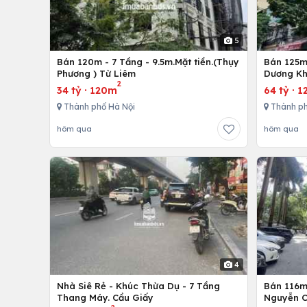
5
Bán 120m - 7 Tầng - 9.5m.Mặt tiền.(Thụy
Bán 125m 
Phương ) Từ Liêm
Dương Kh
2
34 tỷ
·
120m
64 tỷ
·
1
Thành phố Hà Nội
Thành ph
hôm qua
hôm qua
4
Nhà Siê Rẻ - Khúc Thừa Dụ - 7 Tầng
Bán 116m 
Thang Máy. Cầu Giấy
Nguyễn C