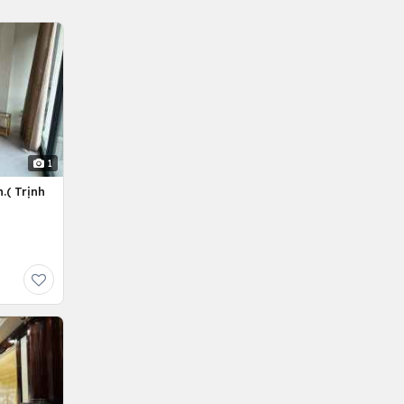
1
.( Trịnh