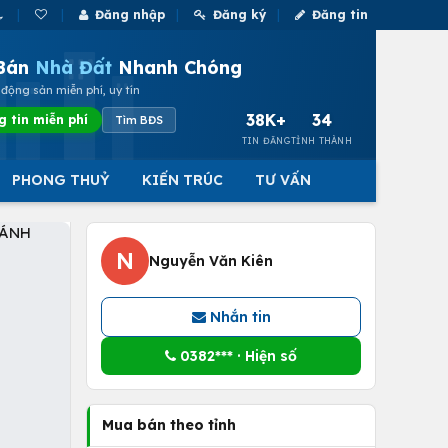
Đăng nhập
Đăng ký
Đăng tin
Bán
Nhà Đất
Nhanh Chóng
động sản miễn phí, uy tín
38K+
34
g tin miễn phí
Tìm BĐS
TIN ĐĂNG
TỈNH THÀNH
PHONG THUỶ
KIẾN TRÚC
TƯ VẤN
N
Nguyễn Văn Kiên
Nhắn tin
0382*** · Hiện số
Mua bán theo tỉnh