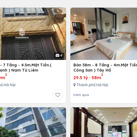
4
 7 Tầng - 4.5m.Mặt Tiền.(
Bán 58m - 8 Tầng - 4m.Mặt Tiền
anh ) Nam Từ Liêm
Công Sơn ) Tây Hồ
2
2
0m
29.5 tỷ
·
58m
ố Hà Nội
Thành phố Hà Nội
hôm qua