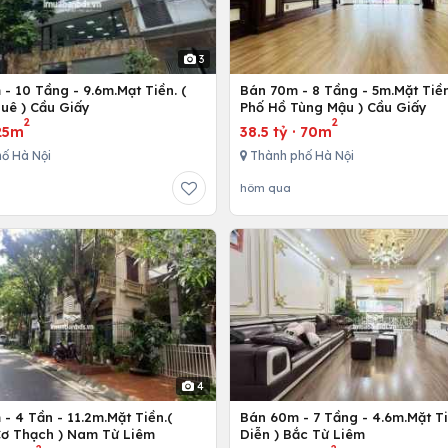
3
- 10 Tầng - 9.6m.Mạt Tiền. (
Bán 70m - 8 Tầng - 5m.Mặt Tiền
uê ) Cầu Giấy
Phố Hồ Tùng Mậu ) Cầu Giấy
2
2
25m
38.5 tỷ
·
70m
ố Hà Nội
Thành phố Hà Nội
hôm qua
4
- 4 Tần - 11.2m.Mặt Tiền.(
Bán 60m - 7 Tầng - 4.6m.Mặt Ti
ơ Thạch ) Nam Từ Liêm
Diễn ) Bắc Từ Liêm