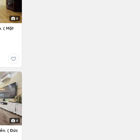
4
. ( Mặt
4
ền. ( Đức