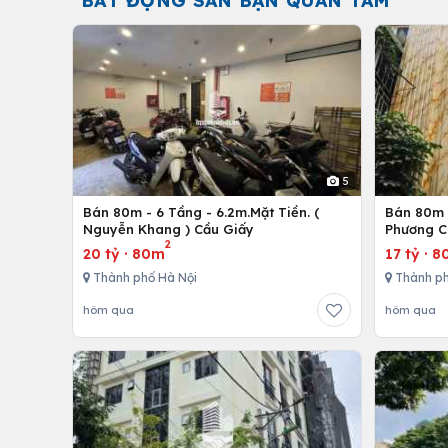
BẤT ĐỘNG SẢN BẠN QUAN TÂM
5
Bán 80m - 6 Tầng - 6.2m.Mặt Tiền. (
Bán 80m -
Nguyễn Khang ) Cầu Giấy
Phương C
2
20 tỷ
·
80m
17 tỷ
·
8
Thành phố Hà Nội
Thành ph
hôm qua
hôm qua