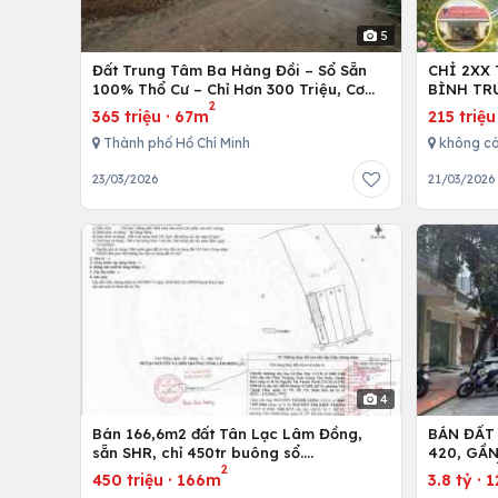
5
Đất Trung Tâm Ba Hàng Đồi – Sổ Sẵn
CHỈ 2XX
100% Thổ Cư – Chỉ Hơn 300 Triệu, Cơ
BÌNH TR
2
Hội Đầu Tư Hiếm!
365 triệu
·
67m
215 triệu
Thành phố Hồ Chí Minh
không c
23/03/2026
21/03/2026
4
Bán 166,6m2 đất Tân Lạc Lâm Đồng,
BÁN ĐẤT
sẵn SHR, chỉ 450tr buông sổ.
420, GẦ
2
Lh:0983762203
600M, Đ
450 triệu
·
166m
3.8 tỷ
·
1