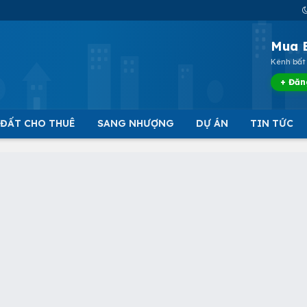
Mua 
Kênh bất 
+ Đăn
 ĐẤT CHO THUÊ
SANG NHƯỢNG
DỰ ÁN
TIN TỨC