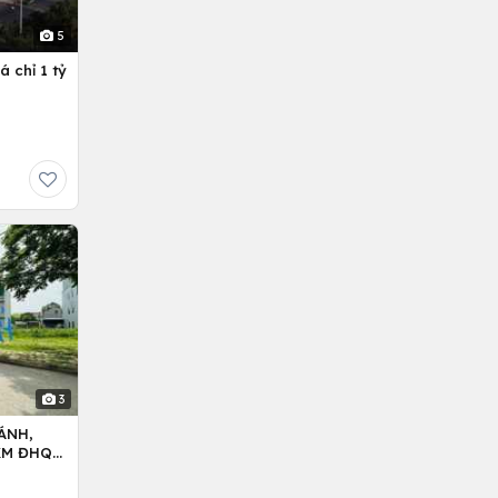
5
 chỉ 1 tỷ
3
ÁNH,
5KM ĐHQG