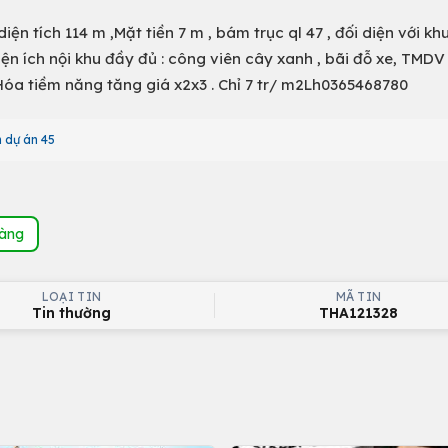
n tích 114 m ,Mặt tiền 7 m , bám trục ql 47 , đối diện với kh
ện ích nội khu đầy đủ : công viên cây xanh , bãi đỗ xe, TMDV
óa tiềm năng tăng giá x2x3 . Chỉ 7 tr/ m2Lh0365468780
 dự án 45
hàng
LOẠI TIN
MÃ TIN
Tin thường
THA121328