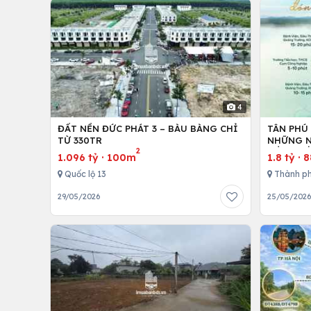
4
ĐẤT NỀN ĐỨC PHÁT 3 – BÀU BÀNG CHỈ
TÂN PHÚ
TỪ 330TR
NHỮNG N
2
ĐẦU XUỐ
1.096 tỷ
·
100m
1.8 tỷ
·
8
Quốc lộ 13
Thành ph
29/05/2026
25/05/202