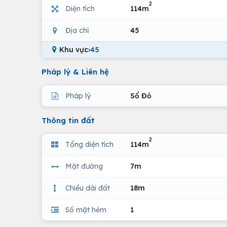
2
Diện tích
114m
Địa chỉ
45
Khu vực
›
45
Pháp lý & Liên hệ
Pháp lý
Sổ Đỏ
Thông tin đất
2
Tổng diện tích
114m
Mặt đường
7m
Chiều dài đất
18m
Số mặt hẻm
1