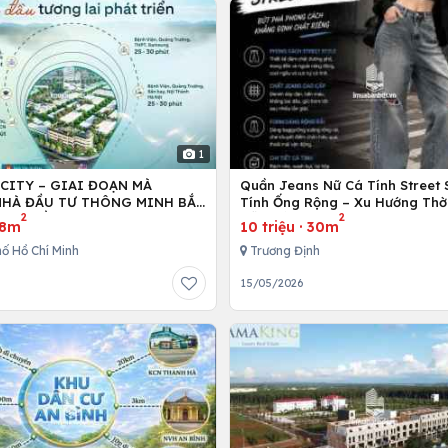
1
 CITY – GIAI ĐOẠN MÀ
Quần Jeans Nữ Cá Tính Street 
HÀ ĐẦU TƯ THÔNG MINH BẮT
Tính Ống Rộng – Xu Hướng Thờ
2
2
NG TIỀN
Dẫn Đầu Giới Trẻ Hiện Nay
8m
10 triệu
·
30m
ố Hồ Chí Minh
Trương Định
6
15/05/2026