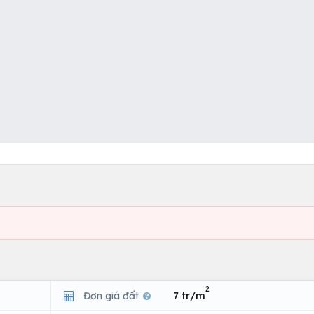
2
Đơn giá đất
7 tr/m