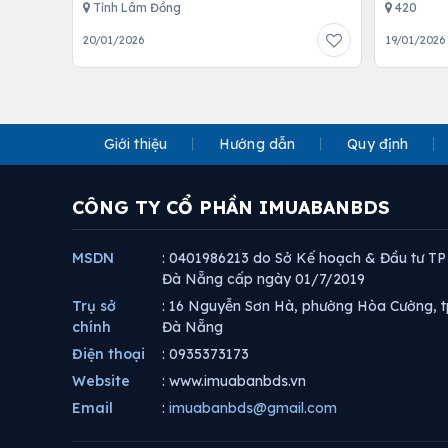
Tỉnh Lâm Đồng
420
20/01/2026
19/01/2026
Giới thiệu
Hướng dẫn
Quy định
CÔNG TY CỔ PHẦN IMUABANBDS
MSDN
: 0401986213 do Sở Kế hoạch & Đầu tư TP
Đà Nẵng cấp ngày 01/7/2019
Trụ sở
: 16 Nguyễn Sơn Hà, phường Hòa Cường, t
chính
Đà Nẵng
Điện thoại
: 0935373173
Website
: www.imuabanbds.vn
Email
:
imuabanbds@gmail.com