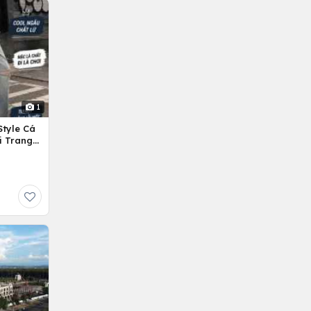
1
Style Cá
i Trang