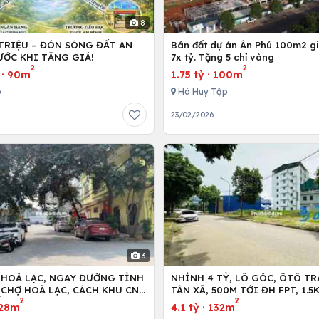
8
 TRIỆU – ĐÓN SÓNG ĐẤT AN
Bán đất dự án Ân Phú 100m2 giá
ƯỚC KHI TĂNG GIÁ!
7x tỷ. Tặng 5 chỉ vàng
2
2
·
90m
1.75 tỷ
·
100m
ó
Hà Huy Tập
23/02/2026
3
 HOÀ LẠC, NGAY ĐƯỜNG TỈNH
NHỈNH 4 TỶ, LÔ GÓC, ÔTÔ TR
NCHỢ HOÀ LẠC, CÁCH KHU CNC
TÂN XÃ, 500M TỚI ĐH FPT, 1.
2
2
ỐI DIỆN FPT,ĐHQG
HÀ NỘI, 2KM TỚI METRO 5
28m
4.1 tỷ
·
132m