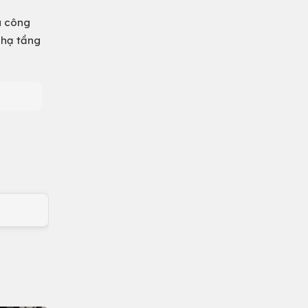
u công
 hạ tầng