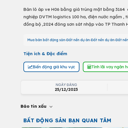
Bán lô áp ve H06 bằng giá trúng mặt bằng 3164 diệ
nghiệp DVTM logistics 100 ha, điện nước ngầm , ti
đồng bộ ,2024 đông sơn sát nhập vào TP Thanh H
Mua bán bất động sản
Đất nền dự án
Đất nền dự án
Đất nền
Tiện ích & Đặc điểm
Biến động giá khu vực
Tính lãi vay ngân 
NGÀY ĐĂNG
25/12/2023
Báo tin xấu
BẤT ĐỘNG SẢN BẠN QUAN TÂM