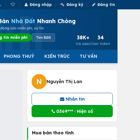
Đăng nhập
Đăng ký
Đăng tin
Bán
Nhà Đất
Nhanh Chóng
động sản miễn phí, uy tín
38K+
34
g tin miễn phí
Tìm BĐS
TIN ĐĂNG
TỈNH THÀNH
PHONG THUỶ
KIẾN TRÚC
TƯ VẤN
N
Nguyễn Thị Lan
Nhắn tin
0369*** · Hiện số
Mua bán theo tỉnh