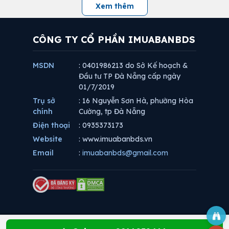
Xem thêm
CÔNG TY CỔ PHẦN IMUABANBDS
MSDN
: 0401986213 do Sở Kế hoạch &
Đầu tư TP Đà Nẵng cấp ngày
01/7/2019
Trụ sở
: 16 Nguyễn Sơn Hà, phường Hòa
chính
Cường, tp Đà Nẵng
Điện thoại
: 0935373173
Website
: www.imuabanbds.vn
Email
:
imuabanbds@gmail.com