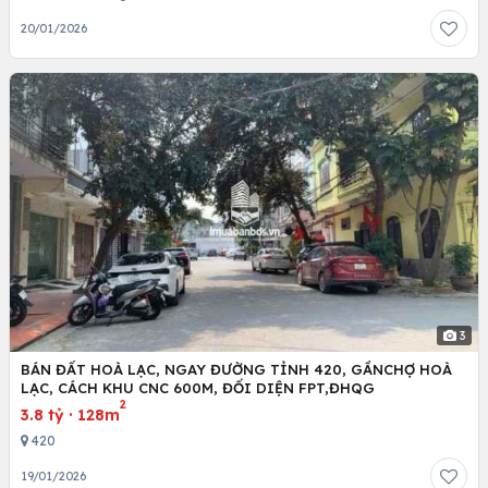
20/01/2026
3
BÁN ĐẤT HOÀ LẠC, NGAY ĐƯỜNG TỈNH 420, GẦNCHỢ HOÀ
LẠC, CÁCH KHU CNC 600M, ĐỐI DIỆN FPT,ĐHQG
2
3.8 tỷ
·
128m
420
19/01/2026