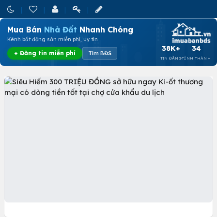
Mua Bán
Nhà Đất
Nhanh Chóng
Kênh bất động sản miễn phí, uy tín
38K+
34
+ Đăng tin miễn phí
Tìm BĐS
TIN ĐĂNG
TỈNH THÀNH