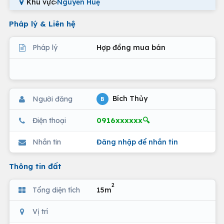
Khu vực
›
Nguyễn Huệ
Pháp lý & Liên hệ
Pháp lý
Hợp đồng mua bán
Bích Thủy
Người đăng
B
0916xxxxxx🔍
Điện thoại
Nhắn tin
Đăng nhập để nhắn tin
Thông tin đất
2
Tổng diện tích
15m
Vị trí