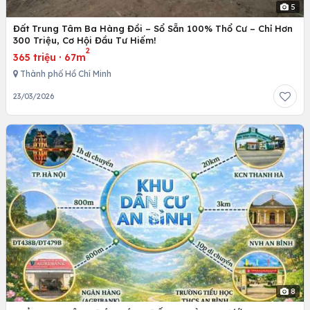
5
Đất Trung Tâm Ba Hàng Đồi – Sổ Sẵn 100% Thổ Cư – Chỉ Hơn
300 Triệu, Cơ Hội Đầu Tư Hiếm!
2
365 triệu
·
67m
Thành phố Hồ Chí Minh
23/03/2026
8