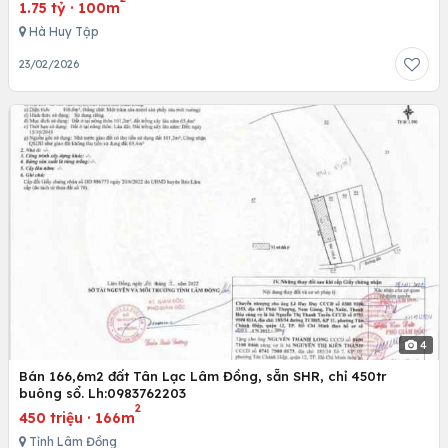
1.75 tỷ
·
100m
Hà Huy Tập
23/02/2026
4
Bán 166,6m2 đất Tân Lạc Lâm Đồng, sẵn SHR, chỉ 450tr
buông sổ. Lh:0983762203
2
450 triệu
·
166m
Tỉnh Lâm Đồng