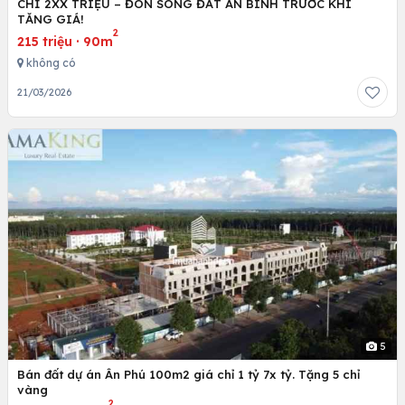
CHỈ 2XX TRIỆU – ĐÓN SÓNG ĐẤT AN BÌNH TRƯỚC KHI
TĂNG GIÁ!
2
215 triệu
·
90m
không có
21/03/2026
5
Bán đất dự án Ân Phú 100m2 giá chỉ 1 tỷ 7x tỷ. Tặng 5 chỉ
vàng
2