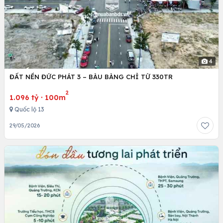
4
ĐẤT NỀN ĐỨC PHÁT 3 – BÀU BÀNG CHỈ TỪ 330TR
2
1.096 tỷ
·
100m
Quốc lộ 13
29/05/2026