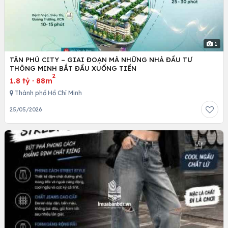
1
TÂN PHÚ CITY – GIAI ĐOẠN MÀ NHỮNG NHÀ ĐẦU TƯ
THÔNG MINH BẮT ĐẦU XUỐNG TIỀN
2
1.8 tỷ
·
88m
Thành phố Hồ Chí Minh
25/05/2026