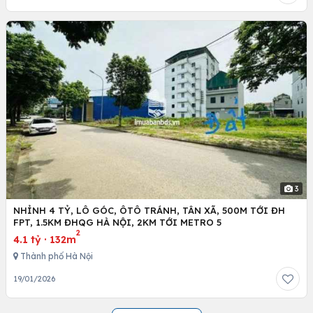
3
NHỈNH 4 TỶ, LÔ GÓC, ÔTÔ TRÁNH, TÂN XÃ, 500M TỚI ĐH
FPT, 1.5KM ĐHQG HÀ NỘI, 2KM TỚI METRO 5
2
4.1 tỷ
·
132m
Thành phố Hà Nội
19/01/2026