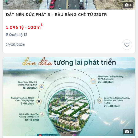
4
ĐẤT NỀN ĐỨC PHÁT 3 – BÀU BÀNG CHỈ TỪ 330TR
2
1.096 tỷ
·
100m
Quốc lộ 13
29/05/2026
1