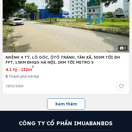
3
NHỈNH 4 TỶ, LÔ GÓC, ÔTÔ TRÁNH, TÂN XÃ, 500M TỚI ĐH
FPT, 1.5KM ĐHQG HÀ NỘI, 2KM TỚI METRO 5
2
4.1 tỷ
·
132m
Thành phố Hà Nội
19/01/2026
Xem thêm
CÔNG TY CỔ PHẦN IMUABANBDS