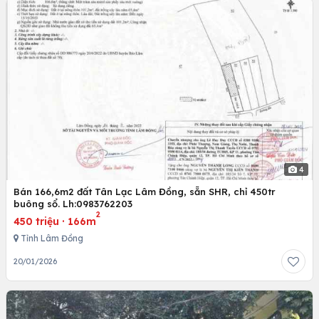
4
Bán 166,6m2 đất Tân Lạc Lâm Đồng, sẵn SHR, chỉ 450tr
buông sổ. Lh:0983762203
2
450 triệu
·
166m
Tỉnh Lâm Đồng
20/01/2026