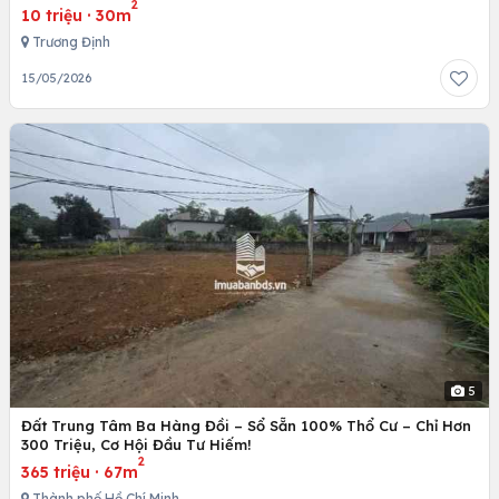
2
10 triệu
·
30m
Trương Định
15/05/2026
5
Đất Trung Tâm Ba Hàng Đồi – Sổ Sẵn 100% Thổ Cư – Chỉ Hơn
300 Triệu, Cơ Hội Đầu Tư Hiếm!
2
365 triệu
·
67m
Thành phố Hồ Chí Minh