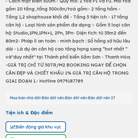
- Cách mặt biển 500m.- Quy mô: 2 tòa P1 và P2. Mỗi tòa
gồm 20 tầng ,tổng 300căn/toà gồm:- 2 tầng hầm -
Tầng 1,2 shophouse khối đế - Tầng 3 tiện ích - 17 tầng
căn hộ - Loại hình sản phẩm đa dạng :- Gồm 5 loại căn
hộ: Studio,1PN,1PN+1, 2Pn, 3Pn- Diện tích: từ 35m2 đến
80m2- Pháp lí an toàn - minh bạch : Sổ hồng sở hữu lâu
dài - Là dự án căn hộ cao tầng hạng sang “hot nhất “
và"duy nhất" tại Thành phố biển Sầm Sơn - Thanh Hóa.
-GIÁ TRỊ CHỈ TỪ 50TR/M2 BOOKING NGAY ĐỂ CHỌN
CĂN ĐẸP VÀ CHIẾT KHẤU 1% GIÁ TRỊ CĂN HỘ TRONG
GIAI ĐOẠN 1.- Hotline 0979187789
Mua bán nhà đất
Bán đất nền
Bán đất nền
Bán đất nền 27
Tiện ích & Đặc điểm
Biến động giá khu vực