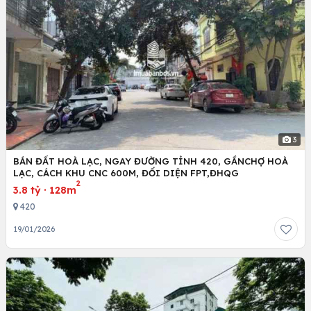
3
BÁN ĐẤT HOÀ LẠC, NGAY ĐƯỜNG TỈNH 420, GẦNCHỢ HOÀ
LẠC, CÁCH KHU CNC 600M, ĐỐI DIỆN FPT,ĐHQG
2
3.8 tỷ
·
128m
420
19/01/2026