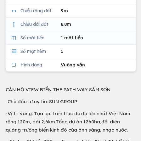
Chiều rộng đất
9m
Chiều dài đất
8.8m
Số mặt tiền
1 mặt tiền
Số mặt hẻm
1
Hình dáng
Vuông vắn
CĂN HỘ VIEW BIỂN THE PATH WAY SẦM SƠN
-Chủ đầu tư uy tín: SUN GROUP
-Vị trí vàng: Tọa lạc trên trục đại lộ lớn nhất Việt Nam
rộng 120m, dài 2,6km.Tổng dự án 1260ha,đối diện
quảng trường biển kinh đô của ánh sáng, nhạc nước.