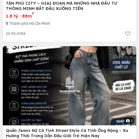
TÂN PHÚ CITY – GIAI ĐOẠN MÀ NHỮNG NHÀ ĐẦU TƯ
THÔNG MINH BẮT ĐẦU XUỐNG TIỀN
2
1.8 tỷ
·
88m
Thành phố Hồ Chí Minh
25/05/2026
1
Quần Jeans Nữ Cá Tính Street Style Cá Tính Ống Rộng – Xu
Hướng Thời Trang Dẫn Đầu Giới Trẻ Hiện Nay