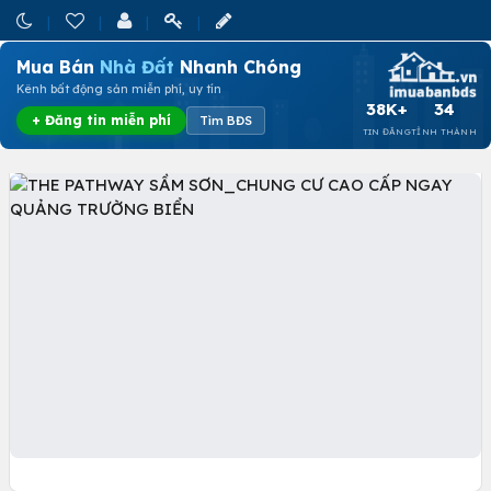
Mua Bán
Nhà Đất
Nhanh Chóng
Kênh bất động sản miễn phí, uy tín
38K+
34
+ Đăng tin miễn phí
Tìm BĐS
TIN ĐĂNG
TỈNH THÀNH