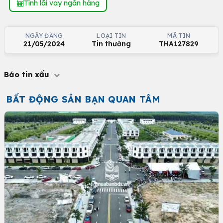
Tính lãi vay ngân hàng
NGÀY ĐĂNG
LOẠI TIN
MÃ TIN
21/05/2024
Tin thường
THA127829
Báo tin xấu
BẤT ĐỘNG SẢN BẠN QUAN TÂM