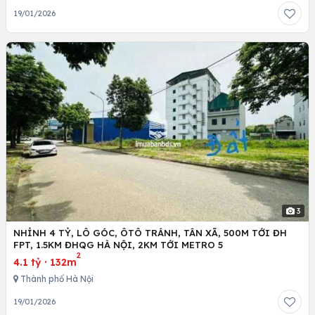
19/01/2026
3
NHỈNH 4 TỶ, LÔ GÓC, ÔTÔ TRÁNH, TÂN XÃ, 500M TỚI ĐH
FPT, 1.5KM ĐHQG HÀ NỘI, 2KM TỚI METRO 5
2
4.1 tỷ
·
132m
Thành phố Hà Nội
19/01/2026