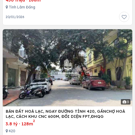
450 triệu
·
166m
Tỉnh Lâm Đồng
20/01/2026
3
BÁN ĐẤT HOÀ LẠC, NGAY ĐƯỜNG TỈNH 420, GẦNCHỢ HOÀ
LẠC, CÁCH KHU CNC 600M, ĐỐI DIỆN FPT,ĐHQG
2
3.8 tỷ
·
128m
420