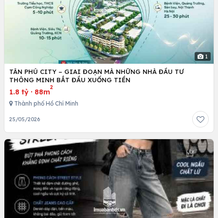
1
TÂN PHÚ CITY – GIAI ĐOẠN MÀ NHỮNG NHÀ ĐẦU TƯ
THÔNG MINH BẮT ĐẦU XUỐNG TIỀN
2
1.8 tỷ
·
88m
Thành phố Hồ Chí Minh
25/05/2026