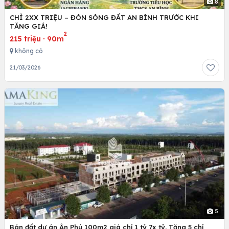
8
CHỈ 2XX TRIỆU – ĐÓN SÓNG ĐẤT AN BÌNH TRƯỚC KHI
TĂNG GIÁ!
2
215 triệu
·
90m
không có
21/03/2026
5
Bán đất dự án Ân Phú 100m2 giá chỉ 1 tỷ 7x tỷ. Tặng 5 chỉ