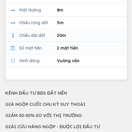
Mặt đường
8m
Chiều rộng đất
5m
Chiều dài đất
20m
Số mặt tiền
2 mặt tiền
Hình dáng
Vuông vắn
KÊNH ĐẨU TƯ BĐS ĐẤT NỀN
GIÁ NGỘP CUỐI CHU KỲ SUY THOÁI
GIẢM 30-50% SO VỚI THỊ TRƯỜNG
GIẢI CỨU HÀNG NGỘP - ĐƯỢC LỢI ĐẦU TƯ