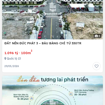
4
ĐẤT NỀN ĐỨC PHÁT 3 – BÀU BÀNG CHỈ TỪ 330TR
2
1.096 tỷ
·
100m
Quốc lộ 13
29/05/2026