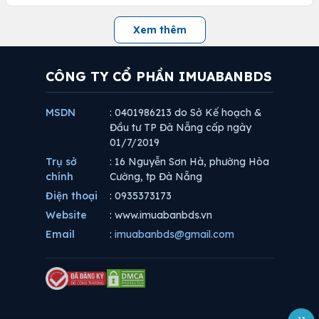
Xem thêm
CÔNG TY CỔ PHẦN IMUABANBDS
MSDN
: 0401986213 do Sở Kế hoạch &
Đầu tư TP Đà Nẵng cấp ngày
01/7/2019
Trụ sở
: 16 Nguyễn Sơn Hà, phường Hòa
chính
Cường, tp Đà Nẵng
Điện thoại
: 0935373173
Website
: www.imuabanbds.vn
Email
:
imuabanbds@gmail.com