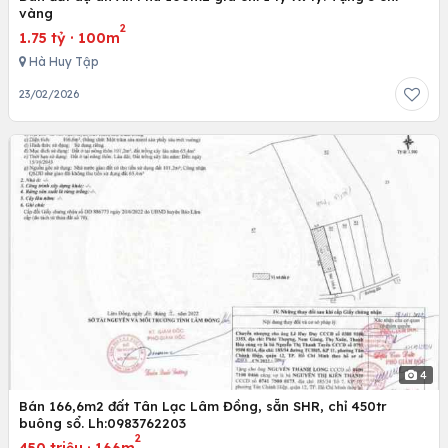
vàng
2
1.75 tỷ
·
100m
Hà Huy Tập
23/02/2026
4
Bán 166,6m2 đất Tân Lạc Lâm Đồng, sẵn SHR, chỉ 450tr
buông sổ. Lh:0983762203
2