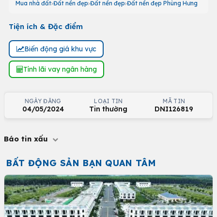
Mua nhà đất
Đất nền đẹp
Đất nền đẹp
Đất nền đẹp Phùng Hưng
Tiện ích & Đặc điểm
Biến động giá khu vực
Tính lãi vay ngân hàng
NGÀY ĐĂNG
LOẠI TIN
MÃ TIN
04/05/2024
Tin thường
DNI126819
Báo tin xấu
BẤT ĐỘNG SẢN BẠN QUAN TÂM