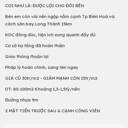
COI NHƯ LÀ: ĐƯỢC LỢI CHO ĐÔI BÊN
Bên em còn vài nền ngộp nằm cạnh Tp Biên Hoà và
cách sân bay Long Thành 15km
KDC đông đúc, tiện ích xung quanh đầy đủ
Cơ sở hạ tầng đã hoàn thiện
Giao thông thuận lợi
Pháp lý hoàn chỉnh, sang tên ngay
GIÁ CŨ 30tr/m2 - GIẢM MẠNH CÒN 15tr/m2
DT: 80-100m2 Khoảng 1,3-1,5tỷ/nền
Đường nhựa 9m
2 MẶT TIỀN TRƯỚC SAU & CẠNH CÔNG VIÊN