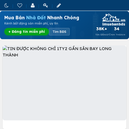
Mua Bán
Nhà Đất
Nhanh Chóng
Kênh bất động sản miễn phí, uy tín
38K+
34
+ Đăng tin miễn phí
Tìm BĐS
TIN ĐĂNG
TỈNH THÀNH