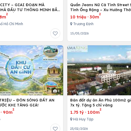
 CITY – GIAI ĐOẠN MÀ
Quần Jeans Nữ Cá Tính Street 
HÀ ĐẦU TƯ THÔNG MINH BẮT
Tính Ống Rộng – Xu Hướng Thờ
2
2
NG TIỀN
Dẫn Đầu Giới Trẻ Hiện Nay
8m
10 triệu
·
30m
ố Hồ Chí Minh
Trương Định
6
15/05/2026
8
 TRIỆU – ĐÓN SÓNG ĐẤT AN
Bán đất dự án Ân Phú 100m2 giá
ƯỚC KHI TĂNG GIÁ!
7x tỷ. Tặng 5 chỉ vàng
2
2
·
90m
1.75 tỷ
·
100m
ó
Hà Huy Tập
23/02/2026