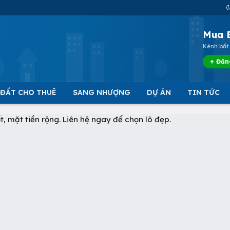
Mua 
Kênh bất 
+ Đăn
 ĐẤT CHO THUÊ
SANG NHƯỢNG
DỰ ÁN
TIN TỨC