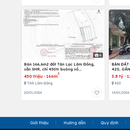
4
Bán 166,6m2 đất Tân Lạc Lâm Đồng,
BÁN ĐẤT
sẵn SHR, chỉ 450tr buông sổ.
420, GẦ
2
Lh:0983762203
600M, Đ
450 triệu
·
166m
3.8 tỷ
·
1
Tỉnh Lâm Đồng
420
20/01/2026
19/01/2026
Giới thiệu
Hướng dẫn
Quy định