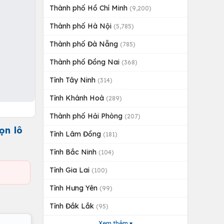
Thành phố Hồ Chí Minh
(9,200)
Thành phố Hà Nội
(5,785)
Thành phố Đà Nẵng
(785)
Thành phố Đồng Nai
(368)
Tỉnh Tây Ninh
(314)
Tỉnh Khánh Hoà
(289)
Thành phố Hải Phòng
(207)
ọn lô
Tỉnh Lâm Đồng
(181)
Tỉnh Bắc Ninh
(104)
Tỉnh Gia Lai
(100)
Tỉnh Hưng Yên
(99)
Tỉnh Đắk Lắk
(95)
Xem thêm ▾