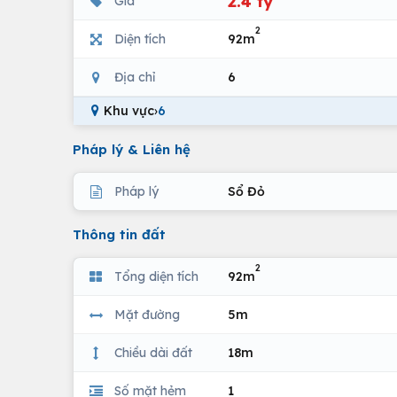
2.4 tỷ
Giá
2
Diện tích
92m
Địa chỉ
6
Khu vực
›
6
Pháp lý & Liên hệ
Pháp lý
Sổ Đỏ
Thông tin đất
2
Tổng diện tích
92m
Mặt đường
5m
Chiều dài đất
18m
Số mặt hẻm
1