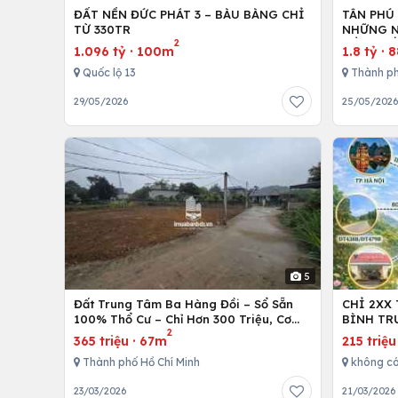
ĐẤT NỀN ĐỨC PHÁT 3 – BÀU BÀNG CHỈ
TÂN PHÚ
TỪ 330TR
NHỮNG N
2
ĐẦU XUỐ
1.096 tỷ
·
100m
1.8 tỷ
·
8
Quốc lộ 13
Thành ph
29/05/2026
25/05/202
5
Đất Trung Tâm Ba Hàng Đồi – Sổ Sẵn
CHỈ 2XX
100% Thổ Cư – Chỉ Hơn 300 Triệu, Cơ
BÌNH TR
2
Hội Đầu Tư Hiếm!
365 triệu
·
67m
215 triệu
Thành phố Hồ Chí Minh
không c
23/03/2026
21/03/2026