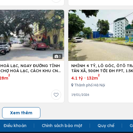
3
 HOÀ LẠC, NGAY ĐƯỜNG TỈNH
NHỈNH 4 TỶ, LÔ GÓC, ÔTÔ TR
NCHỢ HOÀ LẠC, CÁCH KHU CNC
TÂN XÃ, 500M TỚI ĐH FPT, 1.
2
2
ỐI DIỆN FPT,ĐHQG
HÀ NỘI, 2KM TỚI METRO 5
28m
4.1 tỷ
·
132m
Thành phố Hà Nội
19/01/2026
Xem thêm
Điều khoản
Chính sách bảo mật
Quy chế
G