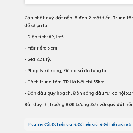
Cập nhật quỹ đất nền lô đẹp 2 mặt tiền. Trung tâ
để chọn lô.
- Diện tích: 89,1m².
- Mặt tiền: 5,5m.
- Giá 2,31 tỷ.
- Pháp lý rõ ràng, Đã có sổ đỏ từng lô.
- Cách trung tâm TP Hà Nội chỉ 35km.
- Đón đầu quy hoạch, Đón sóng đầu tư, cơ hội x2 t
Bắt đáy thị trường BĐS Lương Sơn với quỹ đất nề
Mua nhà đất
Đất nền giá rẻ
Đất nền giá rẻ
Đất nền giá rẻ 6