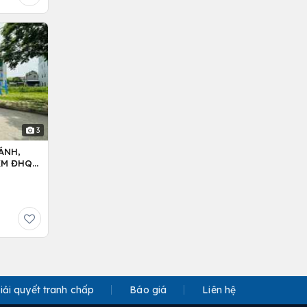
3
ÁNH,
5KM ĐHQG
iải quyết tranh chấp
Báo giá
Liên hệ