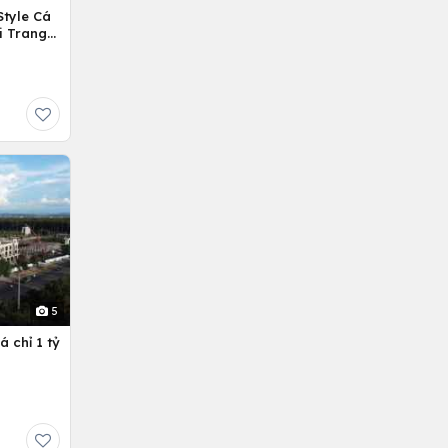
Style Cá
i Trang
5
 chỉ 1 tỷ