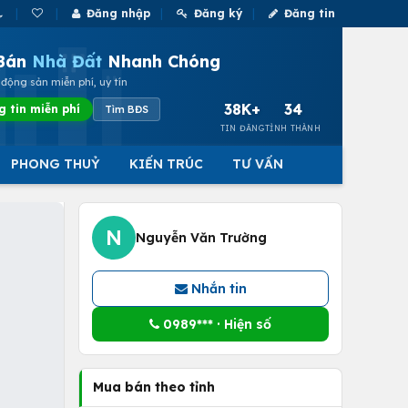
Đăng nhập
Đăng ký
Đăng tin
Bán
Nhà Đất
Nhanh Chóng
động sản miễn phí, uy tín
38K+
34
g tin miễn phí
Tìm BĐS
TIN ĐĂNG
TỈNH THÀNH
PHONG THUỶ
KIẾN TRÚC
TƯ VẤN
N
Nguyễn Văn Trường
Nhắn tin
0989*** · Hiện số
Mua bán theo tỉnh