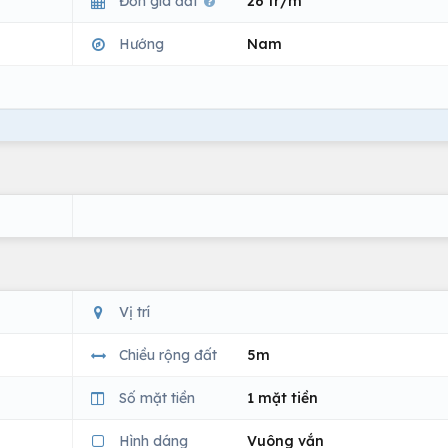
Đơn giá đất
26 tr/m
Hướng
Nam
Vị trí
Chiều rộng đất
5m
Số mặt tiền
1 mặt tiền
Hình dáng
Vuông vắn