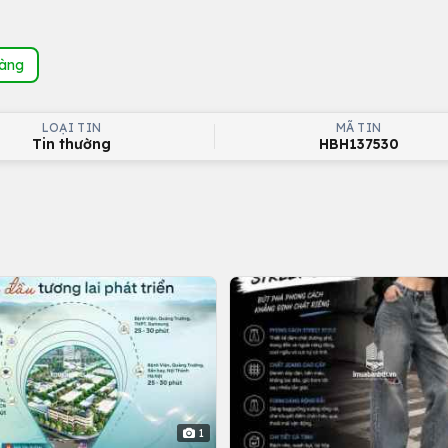
hàng
LOẠI TIN
MÃ TIN
Tin thường
HBH137530
1