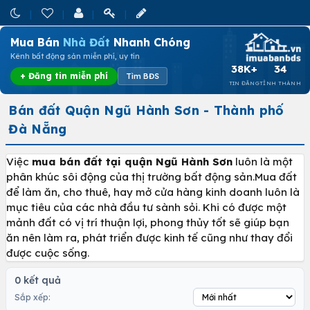
Mua Bán
Nhà Đất
Nhanh Chóng
Kênh bất động sản miễn phí, uy tín
38K+
34
+ Đăng tin miễn phí
Tìm BĐS
TIN ĐĂNG
TỈNH THÀNH
Bán đất Quận Ngũ Hành Sơn - Thành phố
Đà Nẵng
Việc
mua bán đất tại quận Ngũ Hành Sơn
luôn là một
phân khúc sôi động của thị trường bất động sản.Mua đất
để làm ăn, cho thuê, hay mở cửa hàng kinh doanh luôn là
mục tiêu của các nhà đầu tư sành sỏi. Khi có được một
mảnh đất có vị trí thuận lợi, phong thủy tốt sẽ giúp bạn
ăn nên làm ra, phát triển được kinh tế cũng như thay đổi
được cuộc sống.
0 kết quả
Sắp xếp: