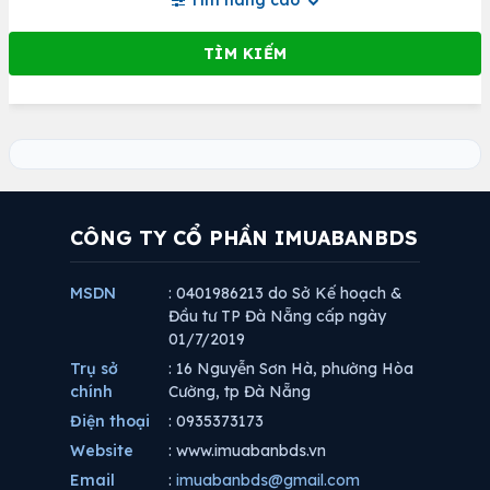
Tìm nâng cao
CÔNG TY CỔ PHẦN IMUABANBDS
MSDN
: 0401986213 do Sở Kế hoạch &
Đầu tư TP Đà Nẵng cấp ngày
01/7/2019
Trụ sở
: 16 Nguyễn Sơn Hà, phường Hòa
chính
Cường, tp Đà Nẵng
Điện thoại
: 0935373173
Website
: www.imuabanbds.vn
Email
:
imuabanbds@gmail.com