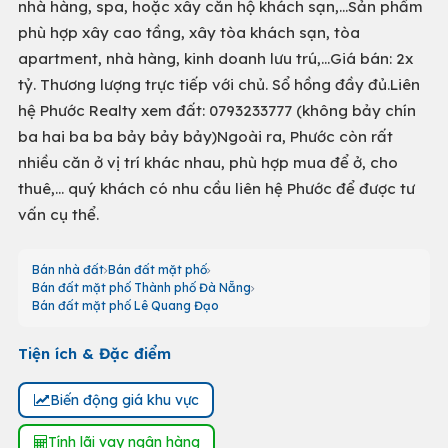
nhà hàng, spa, hoặc xây căn hộ khách sạn,...Sản phẩm
phù hợp xây cao tầng, xây tòa khách sạn, tòa
apartment, nhà hàng, kinh doanh lưu trú,...Giá bán: 2x
tỷ. Thương lượng trực tiếp với chủ. Sổ hồng đầy đủ.Liên
hệ Phước Realty xem đất: 0793233777 (không bảy chín
ba hai ba ba bảy bảy bảy)Ngoài ra, Phước còn rất
nhiều căn ở vị trí khác nhau, phù hợp mua để ở, cho
thuê,... quý khách có nhu cầu liên hệ Phước để được tư
vấn cụ thể.
Bán nhà đất
Bán đất mặt phố
Bán đất mặt phố Thành phố Đà Nẵng
Bán đất mặt phố Lê Quang Đạo
Tiện ích & Đặc điểm
Biến động giá khu vực
Tính lãi vay ngân hàng