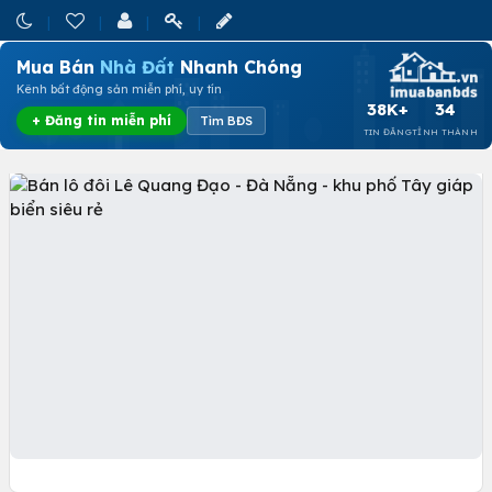
Mua Bán
Nhà Đất
Nhanh Chóng
Kênh bất động sản miễn phí, uy tín
38K+
34
+ Đăng tin miễn phí
Tìm BĐS
TIN ĐĂNG
TỈNH THÀNH