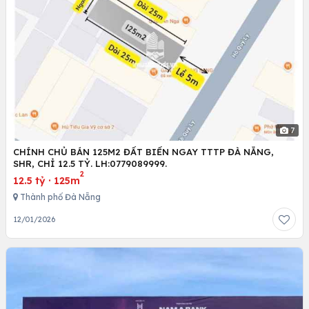
7
CHÍNH CHỦ BÁN 125M2 ĐẤT BIỂN NGAY TTTP ĐÀ NẴNG,
SHR, CHỈ 12.5 TỶ. LH:0779089999.
2
12.5 tỷ
·
125m
Thành phố Đà Nẵng
12/01/2026