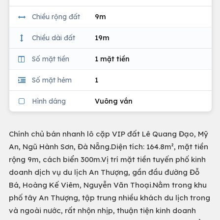
Chiều rộng đất
9m
Chiều dài đất
19m
Số mặt tiền
1 mặt tiền
Số mặt hẻm
1
Hình dáng
Vuông vắn
Chính chủ bán nhanh lô cặp VIP đất Lê Quang Đạo, Mỹ
An, Ngũ Hành Sơn, Đà Nẵng.Diện tích: 164.8m², mặt tiền
rộng 9m, cách biển 300m.Vị trí mặt tiền tuyến phố kinh
doanh dịch vụ du lịch An Thượng, gần đầu đường Đỗ
Bá, Hoàng Kế Viêm, Nguyễn Văn Thoại.Nằm trong khu
phố tây An Thượng, tập trung nhiều khách du lịch trong
và ngoài nước, rất nhộn nhịp, thuận tiện kinh doanh