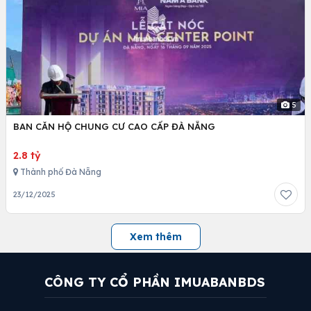
5
BAN CĂN HỘ CHUNG CƯ CAO CẤP ĐÀ NẴNG
2.8 tỷ
Thành phố Đà Nẵng
23/12/2025
Xem thêm
CÔNG TY CỔ PHẦN IMUABANBDS