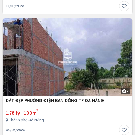
12/07/2026
2
ĐẤT ĐẸP PHƯỜNG ĐIỆN BÀN ĐÔNG TP ĐÀ NẴNG
2
1.78 tỷ
·
100m
Thành phố Đà Nẵng
04/06/2026