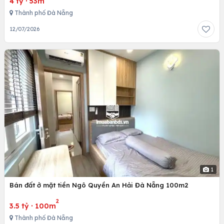
4 tỷ
·
53m
Thành phố Đà Nẵng
12/07/2026
1
Bán đất ở mặt tiền Ngô Quyền An Hải Đà Nẵng 100m2
2
3.5 tỷ
·
100m
Thành phố Đà Nẵng