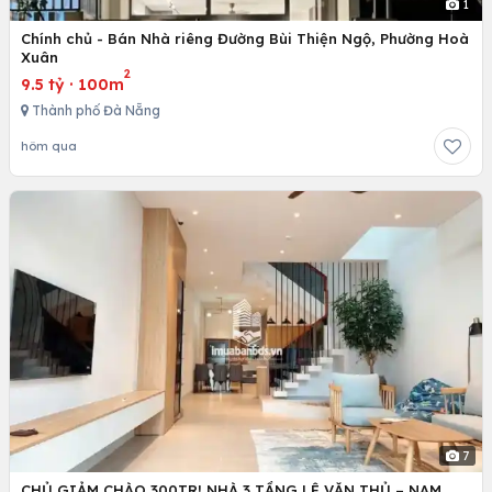
1
Chính chủ - Bán Nhà riêng Đường Bùi Thiện Ngộ, Phường Hoà
Xuân
2
9.5 tỷ
·
100m
Thành phố Đà Nẵng
hôm qua
7
CHỦ GIẢM CHÀO 300TR! NHÀ 3 TẦNG LÊ VĂN THỦ – NAM