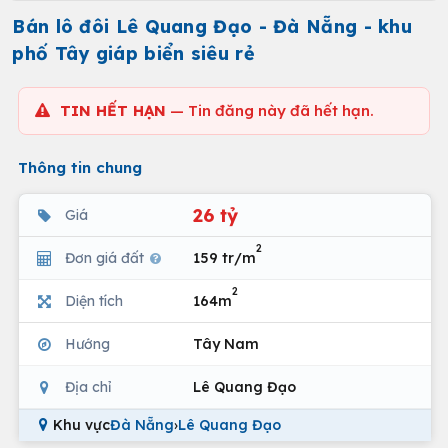
Bán lô đôi Lê Quang Đạo - Đà Nẵng - khu
phố Tây giáp biển siêu rẻ
TIN HẾT HẠN
— Tin đăng này đã hết hạn.
Thông tin chung
26 tỷ
Giá
2
Đơn giá đất
159 tr/m
2
Diện tích
164m
Hướng
Tây Nam
Địa chỉ
Lê Quang Đạo
Khu vực
Đà Nẵng
›
Lê Quang Đạo