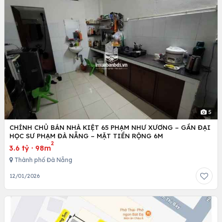
5
CHÍNH CHỦ BÁN NHÀ KIỆT 65 PHẠM NHƯ XƯƠNG – GẦN ĐẠI
HỌC SƯ PHẠM ĐÀ NẴNG – MẶT TIỀN RỘNG 6M
2
3.6 tỷ
·
98m
Thành phố Đà Nẵng
12/01/2026