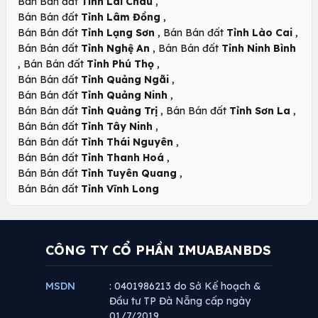
,
Bán Bán đất
Tỉnh Lai Châu
,
Bán Bán đất
Tỉnh Lâm Đồng
,
,
Bán Bán đất
Tỉnh Lạng Sơn
Bán Bán đất
Tỉnh Lào Cai
,
Bán Bán đất
Tỉnh Nghệ An
Bán Bán đất
Tỉnh Ninh Bình
,
,
Bán Bán đất
Tỉnh Phú Thọ
,
Bán Bán đất
Tỉnh Quảng Ngãi
,
Bán Bán đất
Tỉnh Quảng Ninh
,
,
Bán Bán đất
Tỉnh Quảng Trị
Bán Bán đất
Tỉnh Sơn La
,
Bán Bán đất
Tỉnh Tây Ninh
,
Bán Bán đất
Tỉnh Thái Nguyên
,
Bán Bán đất
Tỉnh Thanh Hoá
,
Bán Bán đất
Tỉnh Tuyên Quang
Bán Bán đất
Tỉnh Vĩnh Long
CÔNG TY CỔ PHẦN IMUABANBDS
MSDN
: 0401986213 do Sở Kế hoạch &
Đầu tư TP Đà Nẵng cấp ngày
01/7/2019