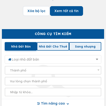
Xóa bộ lọc
Xem tất cả tin
CÔNG CỤ TÌM KIẾM
Nhà Đất Bán
Nhà Đất Cho Thuê
Sang nhượng
Loại nhà đất bán
Tìm nâng cao