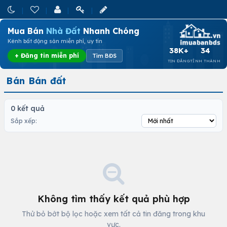
Mua Bán
Nhà Đất
Nhanh Chóng
Kênh bất động sản miễn phí, uy tín
38K+
34
+ Đăng tin miễn phí
Tìm BĐS
TIN ĐĂNG
TỈNH THÀNH
Bán Bán đất
0 kết quả
Sắp xếp:
Không tìm thấy kết quả phù hợp
Thử bỏ bớt bộ lọc hoặc xem tất cả tin đăng trong khu
vực.