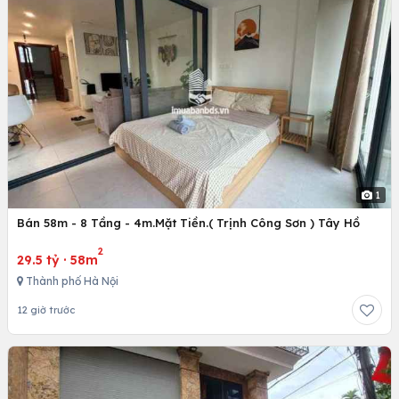
1
Bán 58m - 8 Tầng - 4m.Mặt Tiền.( Trịnh Công Sơn ) Tây Hồ
2
29.5 tỷ
·
58m
Thành phố Hà Nội
12 giờ trước