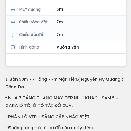
Mặt đường
5m
Chiều rộng đất
7m
Chiều dài đất
7m
Hình dáng
Vuông vắn
1. Bán 50m - 7 Tầng - 7m.Mặt Tiền.( Nguyễn Hy Quang )
Đống Đa
* NHÀ 7 TẦNG THANG MÁY ĐẸP NHƯ KHÁCH SẠN 5 –
GARA Ở TÔ, Ô TÔ TẢI ĐỖ CỬA.
- PHÂN LÔ VIP – ĐẲNG CẤP KHÁC BIỆT:
- Đường rộng – ô tô tải đỗ cửa ngày đêm.