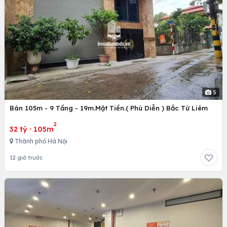
5
Bán 105m - 9 Tầng - 19m.Mặt Tiền.( Phú Diễn ) Bắc Từ Liêm
2
32 tỷ
·
105m
Thành phố Hà Nội
12 giờ trước