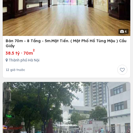
4
Bán 70m - 8 Tầng - 5m.Mặt Tiền. ( Mặt Phố Hồ Tùng Mậu ) Cầu
Giấy
2
38.5 tỷ
·
70m
Thành phố Hà Nội
12 giờ trước