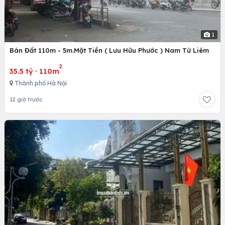
1
Bán Đất 110m - 5m.Mặt Tiền ( Lưu Hữu Phước ) Nam Từ Liêm
2
35.5 tỷ
·
110m
Thành phố Hà Nội
12 giờ trước