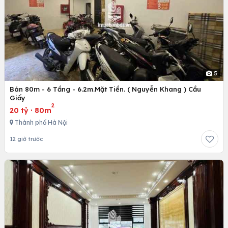
5
Bán 80m - 6 Tầng - 6.2m.Mặt Tiền. ( Nguyễn Khang ) Cầu
Giấy
2
20 tỷ
·
80m
Thành phố Hà Nội
12 giờ trước