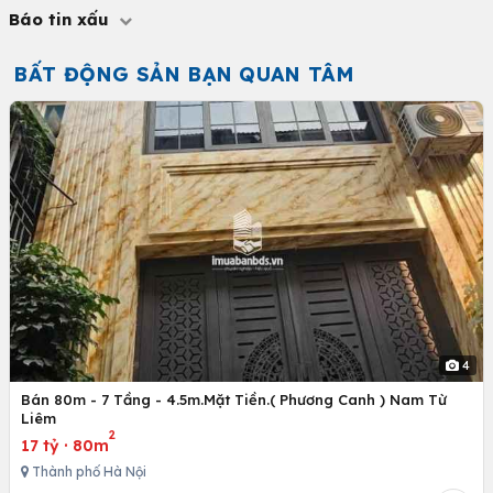
Báo tin xấu
BẤT ĐỘNG SẢN BẠN QUAN TÂM
4
Bán 80m - 7 Tầng - 4.5m.Mặt Tiền.( Phương Canh ) Nam Từ
Liêm
2
17 tỷ
·
80m
Thành phố Hà Nội