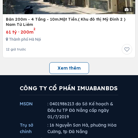
5
Bán 200m - 4 Tầng - 10m.Mặt Tiền.( Khu đô thị Mỹ Đình 2 )
Nam Từ Liêm
2
61 tỷ
·
200m
Thành phố Hà Nội
12 giờ trước
Xem thêm
CÔNG TY CỔ PHẦN IMUABANBDS
MSDN
: 0401986213 do Sở Kế hoạch &
Đầu tư TP Đà Nẵng cấp ngày
01/7/2019
Trụ sở
: 16 Nguyễn Sơn Hà, phường Hòa
chính
Cường, tp Đà Nẵng