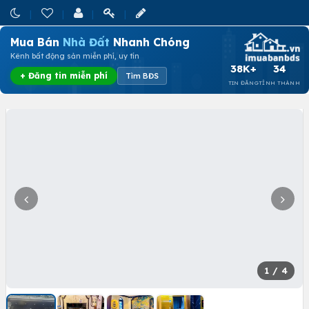
Mua Bán
Nhà Đất
Nhanh Chóng
Kênh bất động sản miễn phí, uy tín
38K+
34
+ Đăng tin miễn phí
Tìm BĐS
TIN ĐĂNG
TỈNH THÀNH
1
/ 4