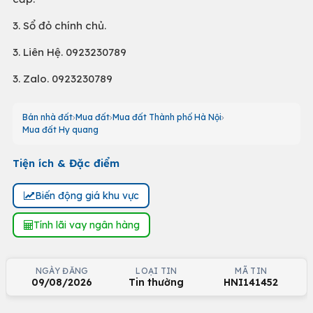
3. Sổ đỏ chính chủ.
3. Liên Hệ. 0923230789
3. Zalo. 0923230789
Bán nhà đất
Mua đất
Mua đất Thành phố Hà Nội
Mua đất Hy quang
Tiện ích & Đặc điểm
Biến động giá khu vực
Tính lãi vay ngân hàng
NGÀY ĐĂNG
LOẠI TIN
MÃ TIN
09/08/2026
Tin thường
HNI141452