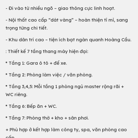
- Đi vào từ nhiều ngõ – giao thông cực linh hoạt.
- Nội thất cao cấp “dát vàng” – hoàn thiện tỉ mỉ, sang
trọng từng chi tiết.
- Khu dân trí cao – tiện ích bạt ngàn quanh Hoàng Cầu.
: Thiết kế 7 tầng thang máy hiện đại:
* Tầng 1: Gara ô tô + để xe.
* Tầng 2: Phòng làm việc / văn phòng.
* Tầng 3,4,5: Mỗi tầng 1 phòng ngủ master rộng rãi +
WC riêng.
* Tầng 6: Bếp ăn + WC.
* Tầng 7: Phòng thờ + kho + sân phơi.
+ Phù hợp ở kết hợp làm công ty, spa, văn phòng cao
cấp.