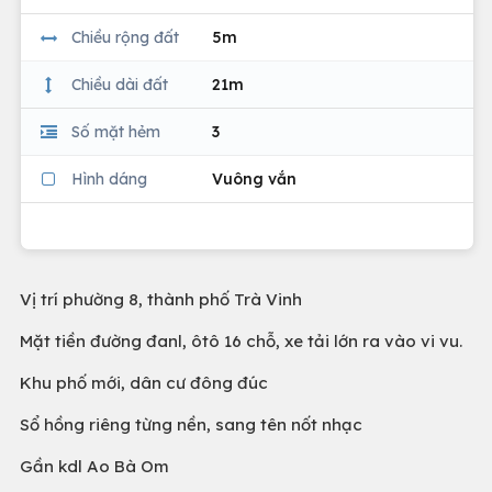
Chiều rộng đất
5m
Chiều dài đất
21m
Số mặt hẻm
3
Hình dáng
Vuông vắn
Vị trí phường 8, thành phố Trà Vinh
Mặt tiền đường đanl, ôtô 16 chỗ, xe tải lớn ra vào vi vu.
Khu phố mới, dân cư đông đúc
Sổ hồng riêng từng nền, sang tên nốt nhạc
Gần kdl Ao Bà Om