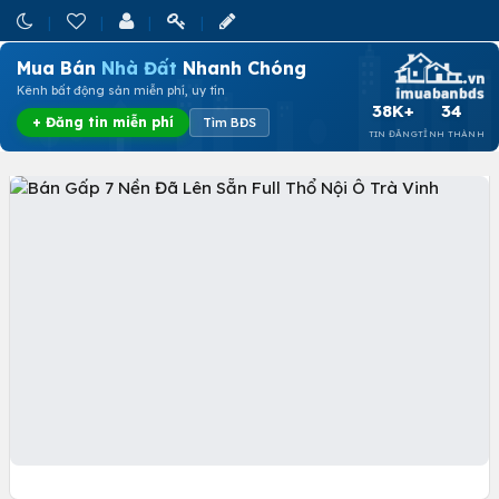
Mua Bán
Nhà Đất
Nhanh Chóng
Kênh bất động sản miễn phí, uy tín
38K+
34
+ Đăng tin miễn phí
Tìm BĐS
TIN ĐĂNG
TỈNH THÀNH