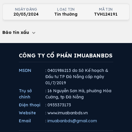
NGÀY ĐĂNG
LOẠI TIN
MÃ TIN
20/03/2024
Tin thường
TVH124191
Báo tin xấu
CÔNG TY CỔ PHẦN IMUABANBDS
MSDN
: 0401986213 do Sở Kế hoạch &
Đầu tư TP Đà Nẵng cấp ngày
01/7/2019
Trụ sở
: 16 Nguyễn Sơn Hà, phường Hòa
chính
Cường, tp Đà Nẵng
Điện thoại
: 0935373173
Website
: www.imuabanbds.vn
Email
:
imuabanbds@gmail.com