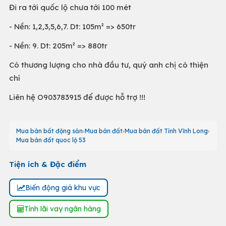
Đi ra tới quốc lộ chưa tới 100 mét
- Nền: 1,2,3,5,6,7. Dt: 105m² => 650tr
- Nền: 9. Dt: 205m² => 880tr
Có thương lượng cho nhà đầu tư, quý anh chị có thiện
chí
Liên hệ O903783915 để được hỗ trợ !!!
Mua bán bất động sản
Mua bán đất
Mua bán đất Tỉnh Vĩnh Long
Mua bán đất quoc lộ 53
Tiện ích & Đặc điểm
Biến động giá khu vực
Tính lãi vay ngân hàng