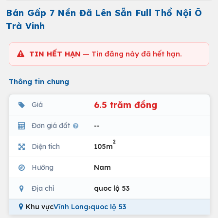
Bán Gấp 7 Nền Đã Lên Sẵn Full Thổ Nội Ô
Trà Vinh
TIN HẾT HẠN
— Tin đăng này đã hết hạn.
Thông tin chung
6.5 trăm đồng
Giá
Đơn giá đất
--
2
Diện tích
105m
Hướng
Nam
Địa chỉ
quoc lộ 53
Khu vực
Vĩnh Long
›
quoc lộ 53