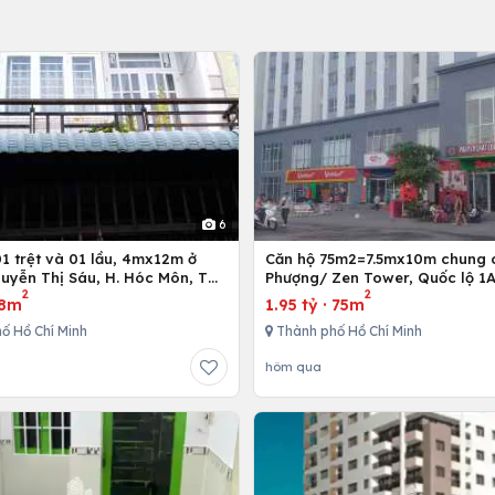
6
Căn hộ 75m2=7.5mx10m chung 
uyễn Thị Sáu, H. Hóc Môn, Tp.
Phượng/ Zen Tower, Quốc lộ 1A
2
2
inh
12,Tp. Hồ Chí Minh, Việt Nam
8m
1.95 tỷ
·
75m
ố Hồ Chí Minh
Thành phố Hồ Chí Minh
hôm qua