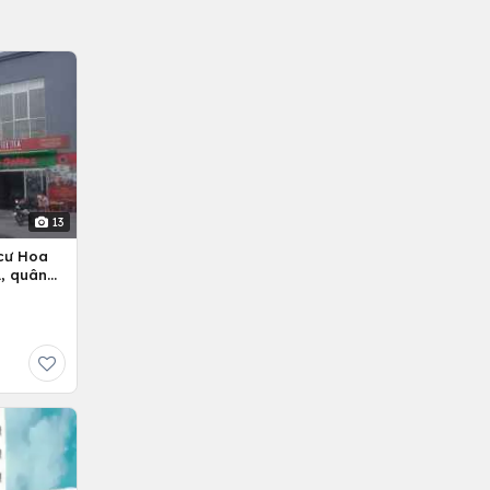
13
cư Hoa
, quân