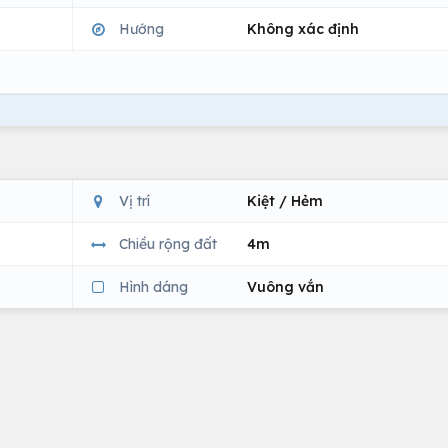
Hướng
Không xác định
Vị trí
Kiệt / Hẻm
Chiều rộng đất
4m
Hình dáng
Vuông vắn