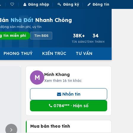
Đăng nhập
Đăng ký
Đăng tin
Bán
Nhà Đất
Nhanh Chóng
động sản miễn phí, uy tín
38K+
34
g tin miễn phí
Tìm BĐS
TIN ĐĂNG
TỈNH THÀNH
PHONG THUỶ
KIẾN TRÚC
TƯ VẤN
Minh Khang
M
Xem thêm 16 tin khác
Nhắn tin
0784*** · Hiện số
Mua bán theo tỉnh