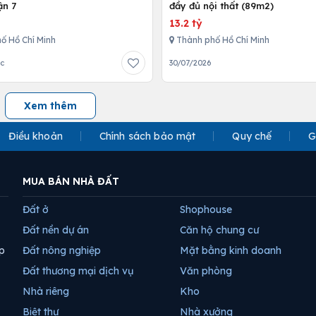
ận 7
đầy đủ nội thất (89m2)
13.2 tỷ
ố Hồ Chí Minh
Thành phố Hồ Chí Minh
ớc
30/07/2026
Xem thêm
Điều khoản
Chính sách bảo mật
Quy chế
G
MUA BÁN NHÀ ĐẤT
Đất ở
Shophouse
Đất nền dự án
Căn hộ chung cư
p
Đất nông nghiệp
Mặt bằng kinh doanh
Đất thương mại dịch vụ
Văn phòng
Nhà riêng
Kho
Biệt thự
Nhà xưởng