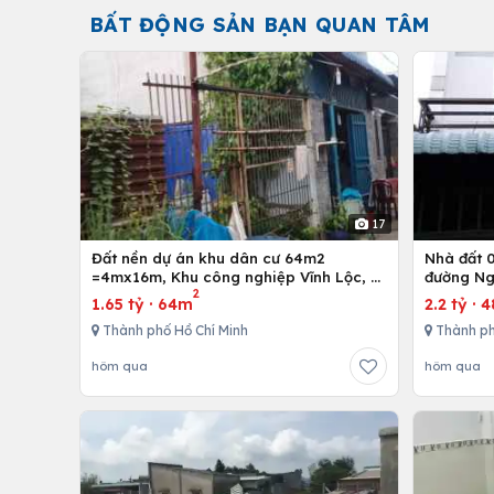
BẤT ĐỘNG SẢN BẠN QUAN TÂM
17
Đất nền dự án khu dân cư 64m2
Nhà đất 01 trệt và 01 lầu, 4mx12m ở
=4mx16m, Khu công nghiệp Vĩnh Lộc, H.
đường Ng
2
Bình Chánh, Tp. Hồ Chí Minh
Hồ Chí M
1.65 tỷ
·
64m
2.2 tỷ
·
4
Thành phố Hồ Chí Minh
Thành ph
hôm qua
hôm qua