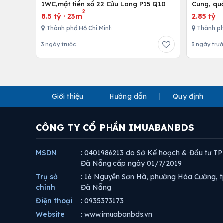
1WC,mặt tiền số 22 Cửu Long P15 Q10
Cung, qu
2
8.5 tỷ
·
23m
2.85 tỷ
Thành phố Hồ Chí Minh
Thành ph
3 ngày trước
3 ngày trư
Giới thiệu
Hướng dẫn
Quy định
CÔNG TY CỔ PHẦN IMUABANBDS
MSDN
: 0401986213 do Sở Kế hoạch & Đầu tư TP
Đà Nẵng cấp ngày 01/7/2019
Trụ sở
: 16 Nguyễn Sơn Hà, phường Hòa Cường, t
chính
Đà Nẵng
Điện thoại
: 0935373173
Website
: www.imuabanbds.vn