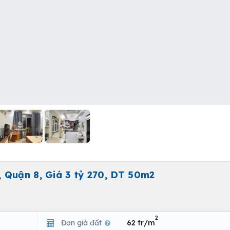
 Quận 8, Giá 3 tỷ 270, DT 50m2
2
Đơn giá đất
62 tr/m