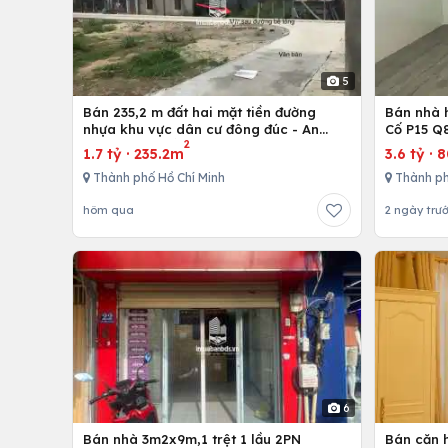
5
Bán 235,2 m đất hai mặt tiền đường
Bán nhà h
nhựa khu vực dân cư đông đúc - An
Cố P15 Q
2
nhứt-Long Điền - Bà Rịa
1.7 tỷ
·
235.2m
3.6 tỷ
·
Thành phố Hồ Chí Minh
Thành ph
hôm qua
2 ngày trư
6
Bán nhà 3m2x9m,1 trệt 1 lầu 2PN
Bán căn h