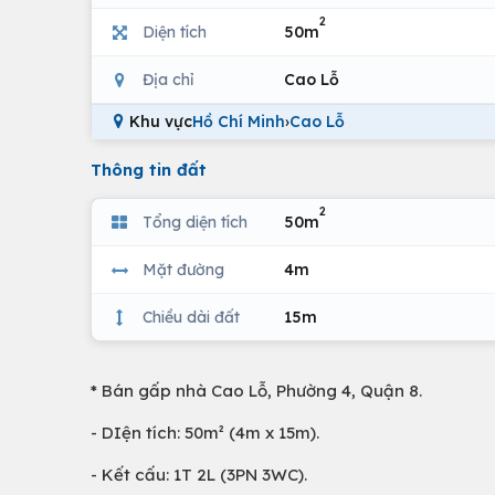
2
Diện tích
50m
Địa chỉ
Cao Lỗ
Khu vực
Hồ Chí Minh
›
Cao Lỗ
Thông tin đất
2
Tổng diện tích
50m
Mặt đường
4m
Chiều dài đất
15m
* Bán gấp nhà Cao Lỗ, Phường 4, Quận 8.
- DIện tích: 50m² (4m x 15m).
- Kết cấu: 1T 2L (3PN 3WC).