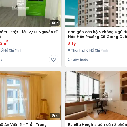
7
ẻm 1 trệt 1 lầu 2/12 Nguyễn Sĩ
Bán gấp căn hộ 3 Phòng Ngủ đ
8
Hảo Hớn Phường Cô Giang Quậ
2
80m
8 tỷ
ố Hồ Chí Minh
Thành phố Hồ Chí Minh
ớc
2 ngày trước
4
ộ An Viên 3 – Trần Trọng
Estella Heights bán căn 2 phò