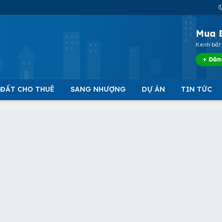
Mua 
Kênh bất 
+ Đăn
 ĐẤT CHO THUÊ
SANG NHƯỢNG
DỰ ÁN
TIN TỨC