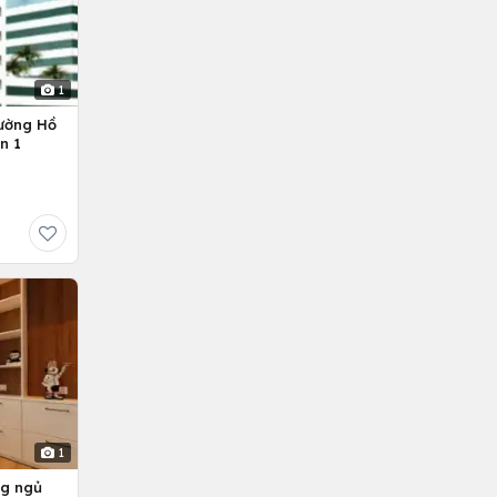
1
ường Hồ
n 1
1
ng ngủ