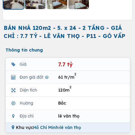
BÁN NHÀ 120m2 - 5. x 24 - 2 TẦNG - GIÁ
CHỈ : 7.7 TỶ - LÊ VĂN THỌ - P11 - GÒ VẤP
Thông tin chung
7.7 tỷ
Giá
2
Đơn giá đất
61 tr/m
2
Diện tích
120m
Hướng
Bắc
Địa chỉ
lê văn thọ
Khu vực
Hồ Chí Minh
›
lê văn thọ