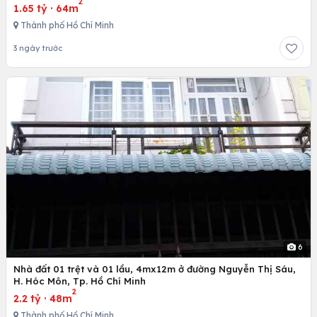
2
1.65 tỷ
·
64m
Thành phố Hồ Chí Minh
3 ngày trước
6
Nhà đất 01 trệt và 01 lầu, 4mx12m ở đường Nguyễn Thị Sáu,
H. Hóc Môn, Tp. Hồ Chí Minh
2
2.2 tỷ
·
48m
Thành phố Hồ Chí Minh