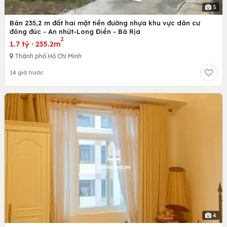
5
Bán 235,2 m đất hai mặt tiền đường nhựa khu vực dân cư
đông đúc - An nhứt-Long Điền - Bà Rịa
2
1.7 tỷ
·
235.2m
Thành phố Hồ Chí Minh
14 giờ trước
4