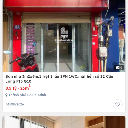
6
Bán nhà 3m2x9m,1 trệt 1 lầu 2PN 1WC,mặt tiền số 22 Cửu
Long P15 Q10
2
8.5 tỷ
·
23m
Thành phố Hồ Chí Minh
04/08/2026