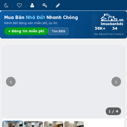
Mua Bán
Nhà Đất
Nhanh Chóng
Kênh bất động sản miễn phí, uy tín
38K+
34
+ Đăng tin miễn phí
Tìm BĐS
TIN ĐĂNG
TỈNH THÀNH
1
/ 4