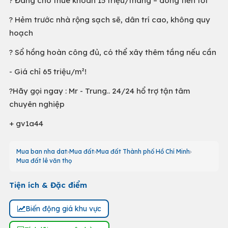
? Đang cho thuê khoán 15 triệu/tháng – dòng tiền tốt
? Hẻm trước nhà rộng sạch sẽ, dân trí cao, không quy
hoạch
? Sổ hồng hoàn công đủ, có thể xây thêm tầng nếu cần
- Giá chỉ 65 triệu/m²!
?Hãy gọi ngay : Mr - Trung.. 24/24 hổ trợ tận tâm
chuyên nghiệp
+ gv1a44
Mua ban nha dat
Mua đất
Mua đất Thành phố Hồ Chí Minh
Mua đất lê văn thọ
Tiện ích & Đặc điểm
Biến động giá khu vực