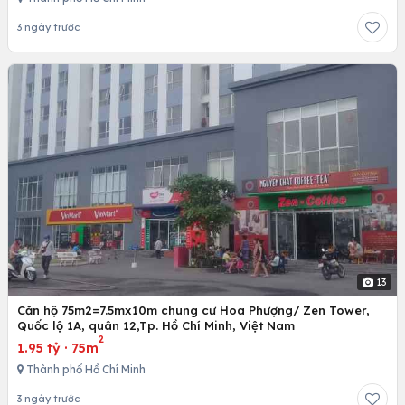
3 ngày trước
13
Căn hộ 75m2=7.5mx10m chung cư Hoa Phượng/ Zen Tower,
Quốc lộ 1A, quân 12,Tp. Hồ Chí Minh, Việt Nam
2
1.95 tỷ
·
75m
Thành phố Hồ Chí Minh
3 ngày trước