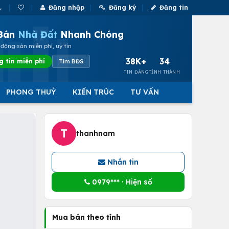
Đăng nhập
Đăng ký
Đăng tin
Bán
Nhà Đất
Nhanh Chóng
động sản miễn phí, uy tín
38K+
34
g tin miễn phí
Tìm BĐS
TIN ĐĂNG
TỈNH THÀNH
PHONG THUỶ
KIẾN TRÚC
TƯ VẤN
T
thanhnam
Nhắn tin
0979*** · Hiện số
Mua bán theo tỉnh