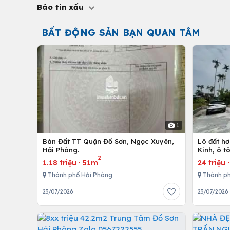
Báo tin xấu
BẤT ĐỘNG SẢN BẠN QUAN TÂM
1
Bán Đất TT Quận Đồ Sơn, Ngọc Xuyên,
Lô đất h
Hải Phòng.
Kinh, ô t
2
1.18 triệu
·
51m
24 triệu
Thành phố Hải Phòng
Thành ph
23/07/2026
23/07/2026