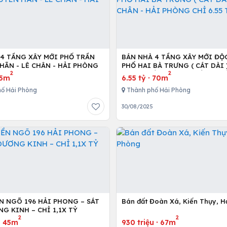
 4 TẦNG XÂY MỚI PHỐ TRẦN
BÁN NHÀ 4 TẦNG XÂY MỚI ĐỘ
HÃN - LÊ CHÂN - HẢI PHÒNG
PHỐ HAI BÀ TRƯNG ( CÁT DÀI )
2
2
CHÂN - HẢI PHÒNG CHỈ 6.55 T
75m
6.55 tỷ
·
70m
ố Hải Phòng
Thành phố Hải Phòng
30/08/2025
ỀN NGÕ 196 HẢI PHONG – SÁT
Bán đất Đoàn Xá, Kiến Thụy, H
G KINH – CHỈ 1,1X TỶ
2
2
·
45m
930 triệu
·
67m