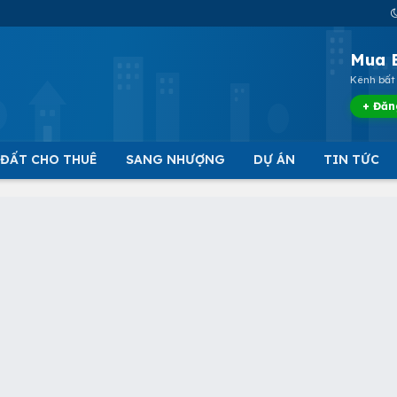
Mua 
Kênh bất 
+ Đăn
 ĐẤT CHO THUÊ
SANG NHƯỢNG
DỰ ÁN
TIN TỨC