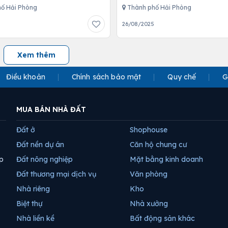
ố Hải Phòng
Thành phố Hải Phòng
26/08/2025
Xem thêm
Điều khoản
Chính sách bảo mật
Quy chế
G
MUA BÁN NHÀ ĐẤT
Đất ở
Shophouse
Đất nền dự án
Căn hộ chung cư
p
Đất nông nghiệp
Mặt bằng kinh doanh
Đất thương mại dịch vụ
Văn phòng
Nhà riêng
Kho
Biệt thự
Nhà xưởng
Nhà liền kề
Bất động sản khác