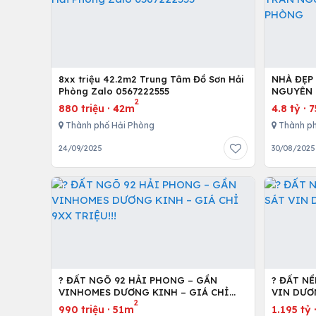
8xx triệu 42.2m2 Trung Tâm Đồ Sơn Hải
NHÀ ĐẸP
Phòng Zalo 0567222555
NGUYÊN 
2
880 triệu
·
42m
4.8 tỷ
·
Thành phố Hải Phòng
Thành ph
24/09/2025
30/08/2025
? ĐẤT NGÕ 92 HẢI PHONG – GẦN
? ĐẤT N
VINHOMES DƯƠNG KINH – GIÁ CHỈ
VIN DƯƠN
2
9XX TRIỆU!!!
990 triệu
·
51m
1.195 tỷ