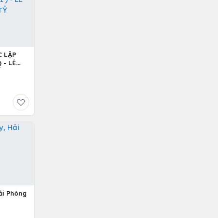
C LẬP
 - LÊ
Ỷ
ải Phòng