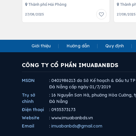
Thành phố Hải Phòng
Thành ph
27/08/2025
27/08/2025
Giới thiệu
Hướng dẫn
Quy định
CÔNG TY CỔ PHẦN IMUABANBDS
MSDN
: 0401986213 do Sở Kế hoạch & Đầu tư TP
Đà Nẵng cấp ngày 01/7/2019
Trụ sở
: 16 Nguyễn Sơn Hà, phường Hòa Cường, t
chính
Đà Nẵng
Điện thoại
: 0935373173
Website
: www.imuabanbds.vn
Email
:
imuabanbds@gmail.com