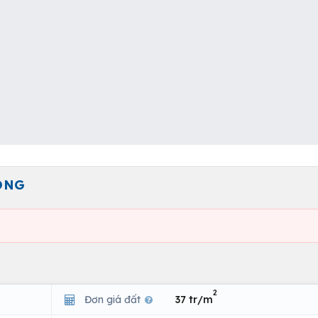
ÒNG
2
Đơn giá đất
37 tr/m