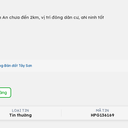
 An chưa đến 2km, vị trí đông dân cư, aN ninh tốt
ng
Bán đất Tây Sơn
hàng
LOẠI TIN
MÃ TIN
Tin thường
HPG136169