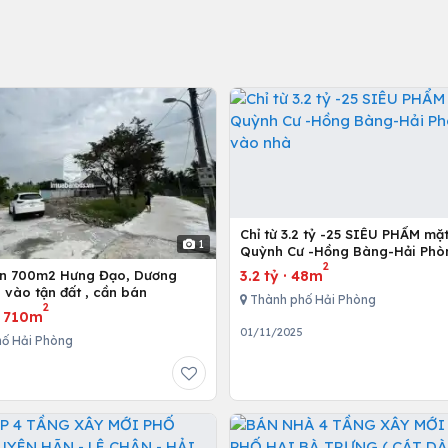
Chỉ từ 3.2 tỷ -25 SIÊU PHẨM mặ
1
Quỳnh Cư -Hồng Bàng-Hải Phò
2
vào nhà
3.2 tỷ
·
48m
ơn 700m2 Hưng Đạo, Dương
ô vào tận đất , cần bán
Thành phố Hải Phòng
2
·
710m
01/11/2025
ố Hải Phòng