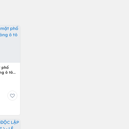
t phố
ng ô tô