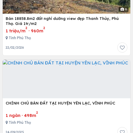
6
Bán 18858.8m2 đất nghỉ dưỡng view đẹp Thanh Thủy, Phú
Thọ. Giá 1tr/m2
2
2
1 triệu/m
·
960m
Tỉnh Phú Thọ
22/02/2026
CHÍNH CHỦ BÁN ĐẤT TẠI HUYỆN YÊN LẠC, VĨNH PHÚC
2
1 ngàn
·
498m
Tỉnh Phú Thọ
24/09/2025