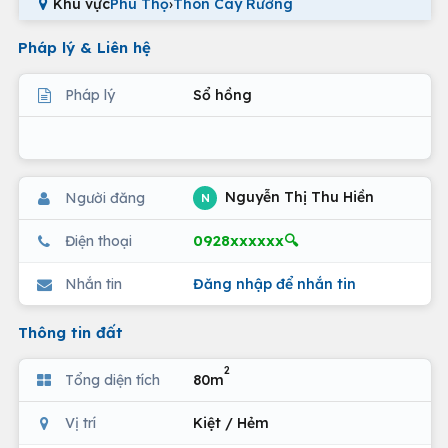
Khu vực
Phú Thọ
›
Thôn Cây Rường
Pháp lý & Liên hệ
Pháp lý
Sổ hồng
Nguyễn Thị Thu Hiền
Người đăng
N
0928xxxxxx🔍
Điện thoại
Nhắn tin
Đăng nhập để nhắn tin
Thông tin đất
2
Tổng diện tích
80m
Vị trí
Kiệt / Hẻm