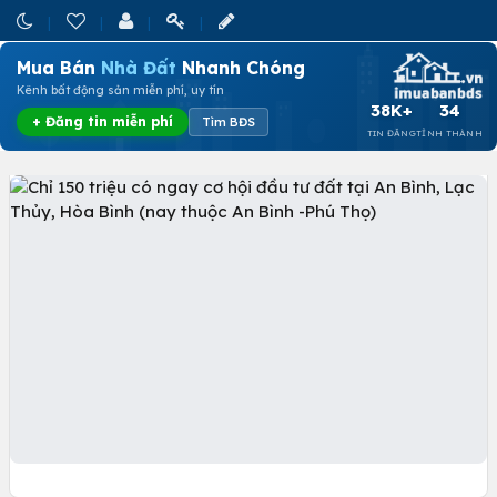
Mua Bán
Nhà Đất
Nhanh Chóng
Kênh bất động sản miễn phí, uy tín
38K+
34
+ Đăng tin miễn phí
Tìm BĐS
TIN ĐĂNG
TỈNH THÀNH