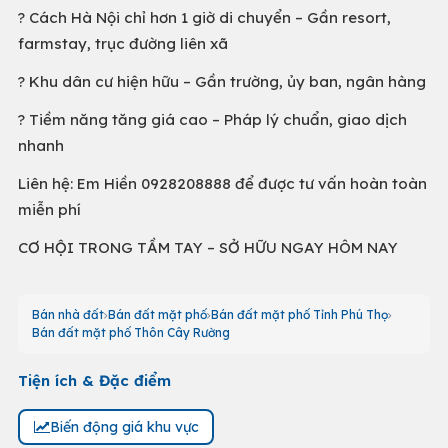
? Cách Hà Nội chỉ hơn 1 giờ di chuyển – Gần resort,
farmstay, trục đường liên xã
? Khu dân cư hiện hữu – Gần trường, ủy ban, ngân hàng
? Tiềm năng tăng giá cao – Pháp lý chuẩn, giao dịch
nhanh
Liên hệ: Em Hiền 0928208888 để được tư vấn hoàn toàn
miễn phí
CƠ HỘI TRONG TẦM TAY – SỞ HỮU NGAY HÔM NAY
Bán nhà đất
Bán đất mặt phố
Bán đất mặt phố Tỉnh Phú Thọ
Bán đất mặt phố Thôn Cây Rường
Tiện ích & Đặc điểm
Biến động giá khu vực