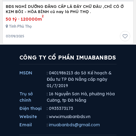
BĐS NGHỈ DƯỠNG ĐẲNG CẤP LÀ ĐÂY CHỮ ĐÂU ,CHỈ CÓ Ở
KIM BÔI - HÒA BÌNH cũ nay là PHÚ THỌ .
2
50 tỷ
·
120000m
Tỉnh Phú Thọ
07/09/2025
CÔNG TY CỔ PHẦN IMUABANBDS
MSDN
: 0401986213 do Sở Kế hoạch &
Đầu tư TP Đà Nẵng cấp ngày
01/7/2019
Trụ sở
: 16 Nguyễn Sơn Hà, phường Hòa
chính
Cường, tp Đà Nẵng
Điện thoại
: 0935373173
Website
: www.imuabanbds.vn
Email
:
imuabanbds@gmail.com