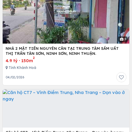
3
NHÀ 2 MẶT TIỀN NGUYÊN CĂN TẠI TRUNG TÂM SẦM UẤT
THỊ TRẤN TÂN SƠN, NINH SƠN, NINH THUẬN.
2
4.9 tỷ
·
150m
Tỉnh Khánh Hoà
04/02/2026