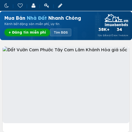
Mua Bán
Nhà Đất
Nhanh Chóng
Kênh bất động sản miễn phí, uy tín
38K+
34
+ Đăng tin miễn phí
Tìm BĐS
TIN ĐĂNG
TỈNH THÀNH