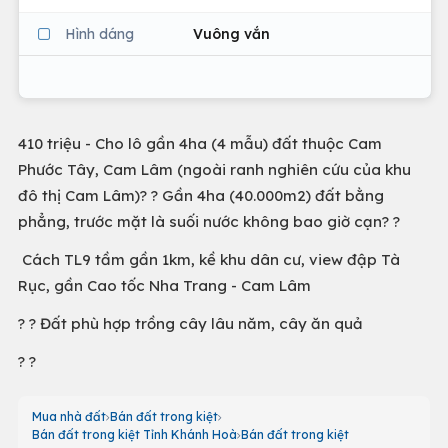
Hình dáng
Vuông vắn
410 triệu - Cho lô gần 4ha (4 mẫu) đất thuộc Cam
Phước Tây, Cam Lâm (ngoài ranh nghiên cứu của khu
đô thị Cam Lâm)? ? Gần 4ha (40.000m2) đất bằng
phẳng, trước mặt là suối nước không bao giờ cạn? ?
Cách TL9 tầm gần 1km, kề khu dân cư, view đập Tà
Rục, gần Cao tốc Nha Trang - Cam Lâm
? ? Đất phù hợp trồng cây lâu năm, cây ăn quả
? ?
Mua nhà đất
Bán đất trong kiệt
Bán đất trong kiệt Tỉnh Khánh Hoà
Bán đất trong kiệt