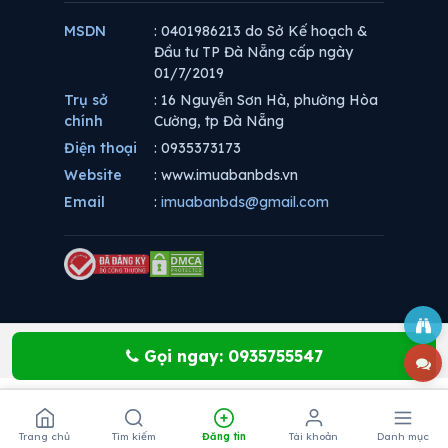
MSDN
: 0401986213 do Sở Kế hoạch &
Đầu tư TP Đà Nẵng cấp ngày
01/7/2019
Trụ sở
: 16 Nguyễn Sơn Hà, phường Hòa
chính
Cường, tp Đà Nẵng
Điện thoại
: 0935373173
Website
: www.imuabanbds.vn
Email
:
imuabanbds@gmail.com
Gọi ngay: 0935755547
Trang chủ
Tìm kiếm
Đăng tin
Tài khoản
Danh mục