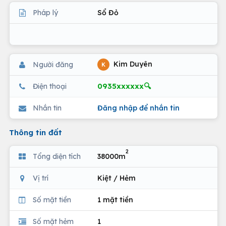
Pháp lý
Sổ Đỏ
Kim Duyên
Người đăng
K
0935xxxxxx🔍
Điện thoại
Nhắn tin
Đăng nhập để nhắn tin
Thông tin đất
2
Tổng diện tích
38000m
Vị trí
Kiệt / Hẻm
Số mặt tiền
1 mặt tiền
Số mặt hẻm
1