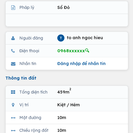
Pháp lý
Sổ Đỏ
to anh ngoc hieu
Người đăng
T
0968xxxxxx🔍
Điện thoại
Nhắn tin
Đăng nhập để nhắn tin
Thông tin đất
2
Tổng diện tích
459m
Vị trí
Kiệt / Hẻm
Mặt đường
10m
Chiều rộng đất
10m