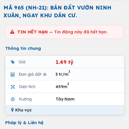
MÃ 965 (NH-21): BÁN ĐẤT VƯỜN NINH
XUÂN, NGAY KHU DÂN CƯ.
TIN HẾT HẠN
— Tin đăng này đã hết hạn.
Thông tin chung
1.49 tỷ
Giá
2
Đơn giá đất
3 tr/m
2
Diện tích
459m
Hướng
Tây Nam
Khu vực
Pháp lý & Liên hệ