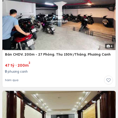
4
Bán CHDV. 200m - 27 Phòng. Thu 150tr/Tháng. Phương Canh
2
47 tỷ
·
200m
phương canh
hôm qua