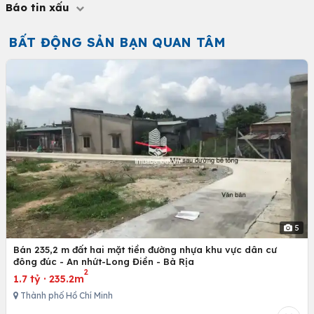
Báo tin xấu
BẤT ĐỘNG SẢN BẠN QUAN TÂM
5
Bán 235,2 m đất hai mặt tiền đường nhựa khu vực dân cư
đông đúc - An nhứt-Long Điền - Bà Rịa
2
1.7 tỷ
·
235.2m
Thành phố Hồ Chí Minh