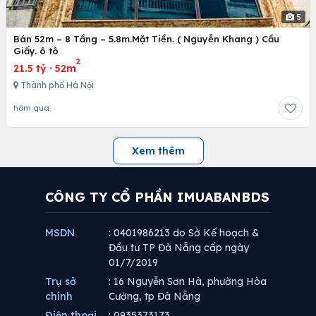
5
Bán 52m – 8 Tầng – 5.8m.Mặt Tiền. ( Nguyễn Khang ) Cầu
Giấy. ô tô
2
21.5 tỷ
·
52m
Thành phố Hà Nội
hôm qua
Xem thêm
CÔNG TY CỔ PHẦN IMUABANBDS
MSDN
: 0401986213 do Sở Kế hoạch &
Đầu tư TP Đà Nẵng cấp ngày
01/7/2019
Trụ sở
: 16 Nguyễn Sơn Hà, phường Hòa
chính
Cường, tp Đà Nẵng
Điện thoại
: 0935373173