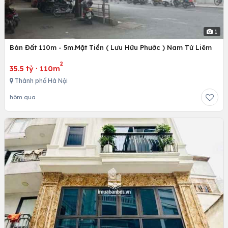
1
Bán Đất 110m - 5m.Mặt Tiền ( Lưu Hữu Phước ) Nam Từ Liêm
2
35.5 tỷ
·
110m
Thành phố Hà Nội
hôm qua