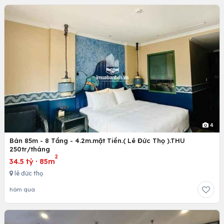
4
Bán 85m - 8 Tầng - 4.2m.mặt Tiền.( Lê Đức Thọ ).THU
250tr/tháng
2
34.5 tỷ
·
85m
lê đức thọ
hôm qua