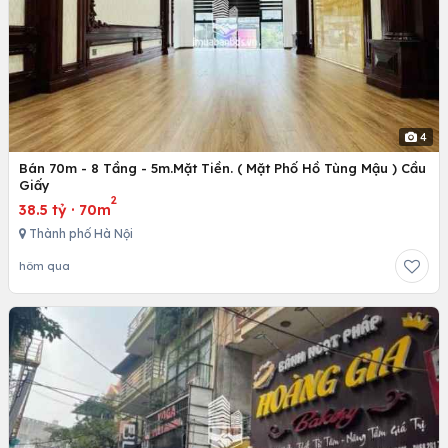
4
Bán 70m - 8 Tầng - 5m.Mặt Tiền. ( Mặt Phố Hồ Tùng Mậu ) Cầu
Giấy
2
38.5 tỷ
·
70m
Thành phố Hà Nội
hôm qua