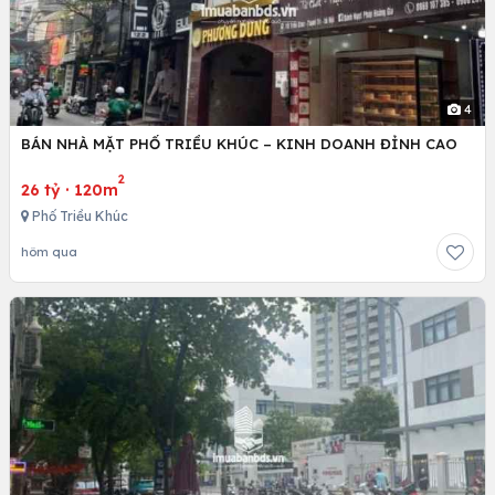
4
BÁN NHÀ MẶT PHỐ TRIỀU KHÚC – KINH DOANH ĐỈNH CAO
2
26 tỷ
·
120m
Phố Triều Khúc
hôm qua