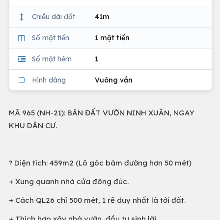
Chiều dài đất
41m
Số mặt tiền
1 mặt tiền
Số mặt hẻm
1
Hình dáng
Vuông vắn
MÃ 965 (NH-21): BÁN ĐẤT VƯỜN NINH XUÂN, NGAY
KHU DÂN CƯ.
? Diện tích: 459m2 (Lô góc bám đường hơn 50 mét)
+ Xung quanh nhà cửa đông đúc.
+ Cách QL26 chỉ 500 mét, 1 rẽ duy nhất là tới đất.
+ Thích hợp xây nhà vườn, đầu tư sinh lời,..