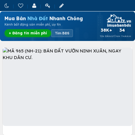
Mua Bán
Nhà Đất
Nhanh Chóng
Kênh bất động sản miễn phí, uy tín
38K+
34
+ Đăng tin miễn phí
Tìm BĐS
TIN ĐĂNG
TỈNH THÀNH