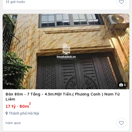
15 giờ trước
4
Bán 80m - 7 Tầng - 4.5m.Mặt Tiền.( Phương Canh ) Nam Từ
Liêm
2
17 tỷ
·
80m
Thành phố Hà Nội
hôm qua