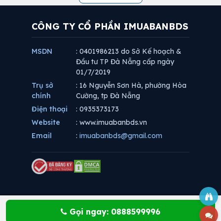
CÔNG TY CỔ PHẦN IMUABANBDS
MSDN
: 0401986213 do Sở Kế hoạch &
Đầu tư TP Đà Nẵng cấp ngày
01/7/2019
Trụ sở
: 16 Nguyễn Sơn Hà, phường Hòa
chính
Cường, tp Đà Nẵng
Điện thoại
: 0935373173
Website
: www.imuabanbds.vn
Email
:
imuabanbds@gmail.com
Gọi ngay: 0888599996