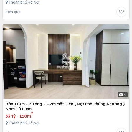
Thành phố Hà Nội
hôm qua
4
Bán 110m - 7 Tầng - 4.2m.Mặt Tiền.( Mặt Phố Phùng Khoang )
Nam Từ Liêm
2
33 tỷ
·
110m
Thành phố Hà Nội