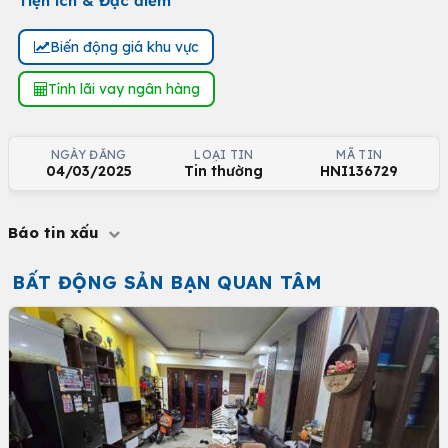
Tiện ích & Đặc điểm
Biến động giá khu vực
Tính lãi vay ngân hàng
NGÀY ĐĂNG
LOẠI TIN
MÃ TIN
04/03/2025
Tin thường
HNI136729
Báo tin xấu
BẤT ĐỘNG SẢN BẠN QUAN TÂM