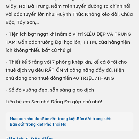
Giấy, Hai Bà Trưng. Nằm trên tuyến đường to chính nối
với các tuyến lớn như: Huỳnh Thúc Kháng kéo dài, Chùa
Bộc, Tây Sơn,...
- Tiện ích bạt ngạt khi nằm ở vị trí SIÊU ĐẸP VÀ TRUNG
TÂM: Gần các trường Đại học lớn, TTTM, cửa hàng tiện
ích không thiếu bất cứ thứ gì
- Thiết kế 5 tầng với 7 phòng khép kín, kể cả ở tới cho
thuê dịch vụ đều RẤT ỔN vì công năng đầy đủ. Hiện
chủ đang cho thuê dòng tiền 40 TRIỆU/THÁNG
- Sổ đỏ vuông đẹp, sẵn sàng giao dịch
Liên hệ em Sen nhà Đống Đa gặp chủ nhà!
Mua ban nha dat
Bán đất trong kiệt
Bán đất trong kiệt
Bán đất trong kiệt Phố Thái Hà