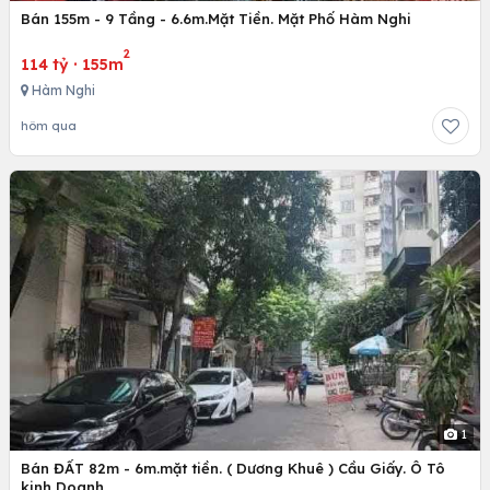
Bán 155m - 9 Tầng - 6.6m.Mặt Tiền. Mặt Phố Hàm Nghi
2
114 tỷ
·
155m
Hàm Nghi
hôm qua
1
Bán ĐẤT 82m - 6m.mặt tiền. ( Dương Khuê ) Cầu Giấy. Ô Tô
kinh Doanh