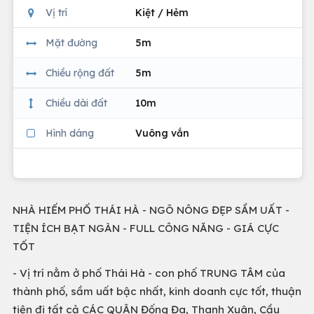
Vị trí
Kiệt / Hẻm
Mặt đường
5m
Chiều rộng đất
5m
Chiều dài đất
10m
Hình dáng
Vuông vắn
NHÀ HIẾM PHỐ THÁI HÀ - NGÕ NÔNG ĐẸP SẦM UẤT -
TIỆN ÍCH BẠT NGÀN - FULL CÔNG NĂNG - GIÁ CỰC
TỐT
- Vị trí nằm ở phố Thái Hà - con phố TRUNG TÂM của
thành phố, sầm uất bậc nhất, kinh doanh cực tốt, thuận
tiện đi tất cả CÁC QUẬN Đống Đa, Thanh Xuân, Cầu