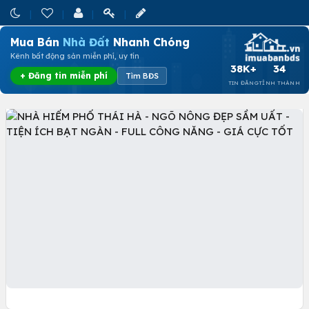
Mua Bán
Nhà Đất
Nhanh Chóng
Kênh bất động sản miễn phí, uy tín
38K+
34
+ Đăng tin miễn phí
Tìm BĐS
TIN ĐĂNG
TỈNH THÀNH