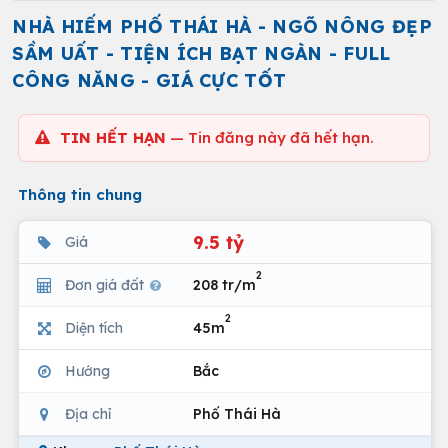
NHÀ HIẾM PHỐ THÁI HÀ - NGÕ NÔNG ĐẸP
SẦM UẤT - TIỆN ÍCH BẠT NGÀN - FULL
CÔNG NĂNG - GIÁ CỰC TỐT
TIN HẾT HẠN
— Tin đăng này đã hết hạn.
Thông tin chung
9.5 tỷ
Giá
2
Đơn giá đất
208 tr/m
2
Diện tích
45m
Hướng
Bắc
Địa chỉ
Phố Thái Hà