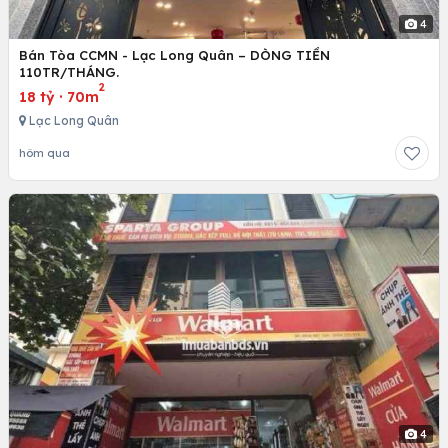
4
Bán Tòa CCMN - Lạc Long Quân – DÒNG TIỀN
110TR/THÁNG.
2
18 tỷ
·
70m
Lạc Long Quân
hôm qua
4