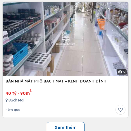
5
BÁN NHÀ MẶT PHỐ BẠCH MAI – KINH DOANH ĐỈNH
2
40 tỷ
·
90m
Bạch Mai
hôm qua
Xem thêm