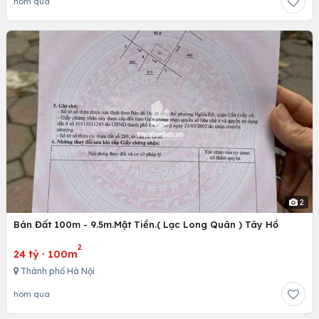
hôm qua
2
Bán Đất 100m - 9.5m.Mặt Tiền.( Lạc Long Quân ) Tây Hồ
2
24 tỷ
·
100m
Thành phố Hà Nội
hôm qua