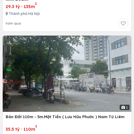
2
29.3 tỷ
·
135m
Thành phố Hà Nội
hôm qua
1
Bán Đất 110m - 5m.Mặt Tiền ( Lưu Hữu Phước ) Nam Từ Liêm
2
35.5 tỷ
·
110m