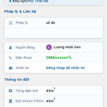
Khu vực
›
Phố Thái Hà
Pháp lý & Liên hệ
Pháp lý
sổ đỏ
Lương Hoài Sen
Người đăng
L
0888xxxxxx🔍
Điện thoại
Nhắn tin
Đăng nhập để nhắn tin
Thông tin đất
2
Tổng diện tích
45m
2
Đất SXKD/TMDV
45m