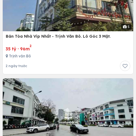
5
Bán Tòa Nhà Víp Nhất - Trịnh Văn Bô. Lô Góc 3 Mặt.
2
35 tỷ
·
96m
Trịnh văn Bô
2 ngày trước