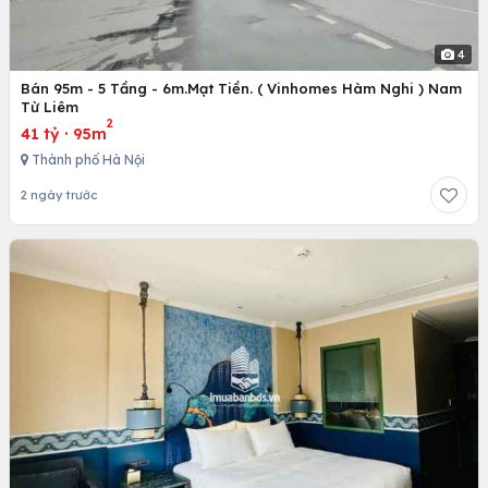
4
Bán 95m - 5 Tầng - 6m.Mạt Tiền. ( Vinhomes Hàm Nghi ) Nam
Từ Liêm
2
41 tỷ
·
95m
Thành phố Hà Nội
2 ngày trước