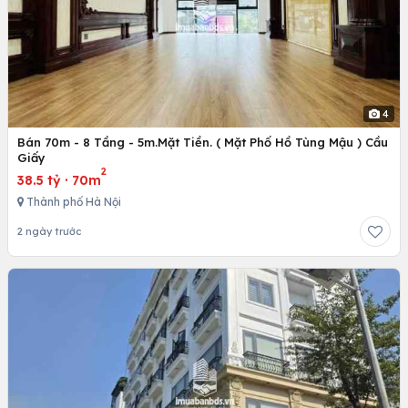
4
Bán 70m - 8 Tầng - 5m.Mặt Tiền. ( Mặt Phố Hồ Tùng Mậu ) Cầu
Giấy
2
38.5 tỷ
·
70m
Thành phố Hà Nội
2 ngày trước