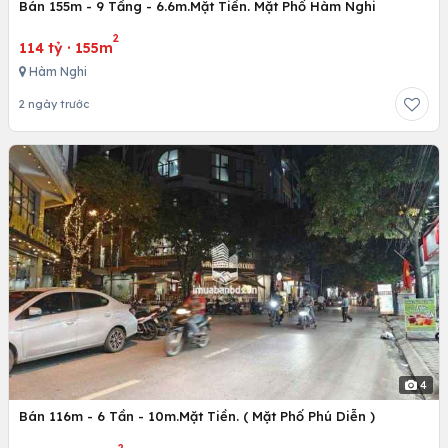
Bán 155m - 9 Tầng - 6.6m.Mặt Tiền. Mặt Phố Hàm Nghi
2
114 tỷ
·
155m
Hàm Nghi
2 ngày trước
4
Bán 116m - 6 Tần - 10m.Mặt Tiền. ( Mặt Phố Phú Diễn )
2