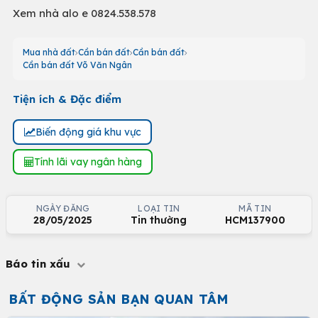
Xem nhà alo e 0824.538.578
Mua nhà đất
Cần bán đất
Cần bán đất
Cần bán đất Võ Văn Ngân
Tiện ích & Đặc điểm
Biến động giá khu vực
Tính lãi vay ngân hàng
NGÀY ĐĂNG
LOẠI TIN
MÃ TIN
28/05/2025
Tin thường
HCM137900
Báo tin xấu
BẤT ĐỘNG SẢN BẠN QUAN TÂM