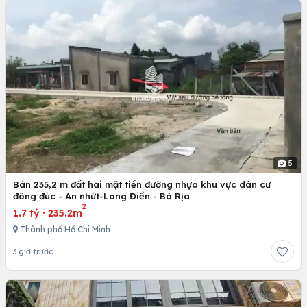
5
Bán 235,2 m đất hai mặt tiền đường nhựa khu vực dân cư
đông đúc - An nhứt-Long Điền - Bà Rịa
2
1.7 tỷ
·
235.2m
Thành phố Hồ Chí Minh
3 giờ trước