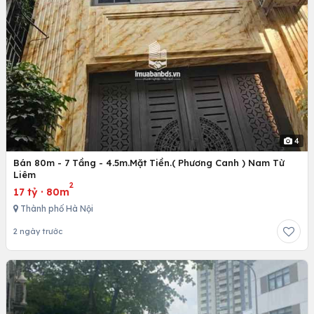
4
Bán 80m - 7 Tầng - 4.5m.Mặt Tiền.( Phương Canh ) Nam Từ
Liêm
2
17 tỷ
·
80m
Thành phố Hà Nội
2 ngày trước