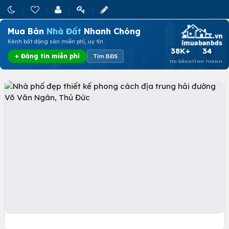
Mua Bán
Nhà Đất
Nhanh Chóng
Kênh bất động sản miễn phí, uy tín
38K+
34
+ Đăng tin miễn phí
Tìm BĐS
TIN ĐĂNG
TỈNH THÀNH