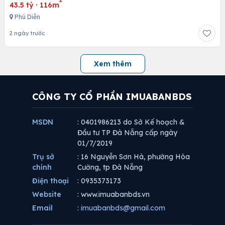
43.5 tỷ
·
116m
Phú Diễn
2 ngày trước
Xem thêm
CÔNG TY CỔ PHẦN IMUABANBDS
MSDN
: 0401986213 do Sở Kế hoạch &
Đầu tư TP Đà Nẵng cấp ngày
01/7/2019
Trụ sở
: 16 Nguyễn Sơn Hà, phường Hòa
chính
Cường, tp Đà Nẵng
Điện thoại
: 0935373173
Website
: www.imuabanbds.vn
Email
:
imuabanbds@gmail.com