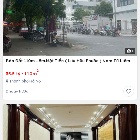
1
Bán Đất 110m - 5m.Mặt Tiền ( Lưu Hữu Phước ) Nam Từ Liêm
2
35.5 tỷ
·
110m
Thành phố Hà Nội
2 ngày trước