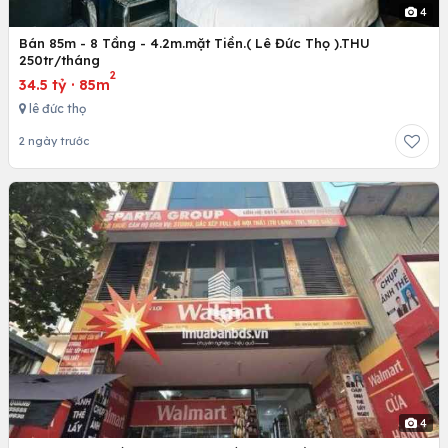
4
Bán 85m - 8 Tầng - 4.2m.mặt Tiền.( Lê Đức Thọ ).THU
250tr/tháng
2
34.5 tỷ
·
85m
lê đức thọ
2 ngày trước
4