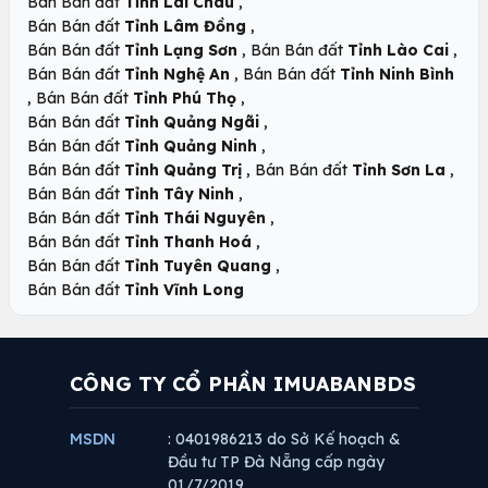
,
Bán Bán đất
Tỉnh Lai Châu
,
Bán Bán đất
Tỉnh Lâm Đồng
,
,
Bán Bán đất
Tỉnh Lạng Sơn
Bán Bán đất
Tỉnh Lào Cai
,
Bán Bán đất
Tỉnh Nghệ An
Bán Bán đất
Tỉnh Ninh Bình
,
,
Bán Bán đất
Tỉnh Phú Thọ
,
Bán Bán đất
Tỉnh Quảng Ngãi
,
Bán Bán đất
Tỉnh Quảng Ninh
,
,
Bán Bán đất
Tỉnh Quảng Trị
Bán Bán đất
Tỉnh Sơn La
,
Bán Bán đất
Tỉnh Tây Ninh
,
Bán Bán đất
Tỉnh Thái Nguyên
,
Bán Bán đất
Tỉnh Thanh Hoá
,
Bán Bán đất
Tỉnh Tuyên Quang
Bán Bán đất
Tỉnh Vĩnh Long
CÔNG TY CỔ PHẦN IMUABANBDS
MSDN
: 0401986213 do Sở Kế hoạch &
Đầu tư TP Đà Nẵng cấp ngày
01/7/2019