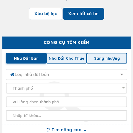
Xóa bộ lọc
Xem tất cả tin
CÔNG CỤ TÌM KIẾM
Nhà Đất Bán
Nhà Đất Cho Thuê
Sang nhượng
Loại nhà đất bán
Tìm nâng cao