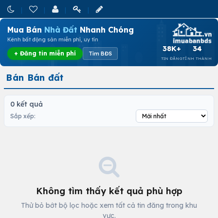
Mua Bán
Nhà Đất
Nhanh Chóng
Kênh bất động sản miễn phí, uy tín
38K+
34
+ Đăng tin miễn phí
Tìm BĐS
TIN ĐĂNG
TỈNH THÀNH
Bán Bán đất
0 kết quả
Sắp xếp:
Không tìm thấy kết quả phù hợp
Thử bỏ bớt bộ lọc hoặc xem tất cả tin đăng trong khu
vực.