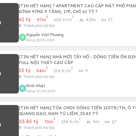
[TIN HẾT HẠN] ? APARTMENT CAO CẤP MẶT PHỐ PHAN
ĐÌNH 97M2 9 TẦNG, 17P, CHỈ 61 TỶ ?
2
2
61 tỷ
·
97m
·
602 tr/m
·
4.5m
·
17
Thành phố Hà Nội
Nguyễn Việt Phương
N
Đăng 23/05/2025
[TIN HẾT HẠN] NHÀ MỚI TÂY HỒ - DÒNG TIỀN ỔN ĐỊN
FULL NỘI THẤT CAO CẤP
2
2
13 tỷ
·
54m
·
214 tr/m
·
9
Thành phố Hà Nội
Minh Nhật
M
Đăng 15/05/2025
[TIN HẾT HẠN] TÒA CHDV DÒNG TIỀN 120TR/TH, Ô TÔ,
QUANG ĐẠO, NAM TỪ LIÊM, 23.45 TỶ
2
2
23.45 tỷ
·
73m
·
294 tr/m
·
9m
·
27
Thành phố Hà Nội