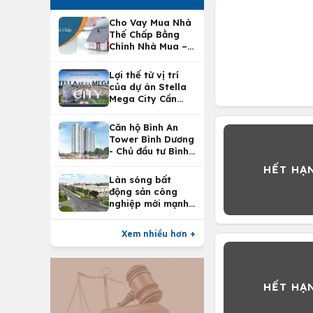
Cho Vay Mua Nhà
Thế Chấp Bằng
Chính Nhà Mua –
Lợi Ích Vay Mua
Nhà Tại
Lợi thế từ vị trí
Vietcombank
của dự án Stella
Mega City Cần
Thơ
Căn hộ Bình An
Tower Bình Dương
- Chủ đầu tư Bình
An Land
Làn sóng bất
động sản công
nghiệp mới mạnh
nhất 25 năm
Xem nhiều hơn +