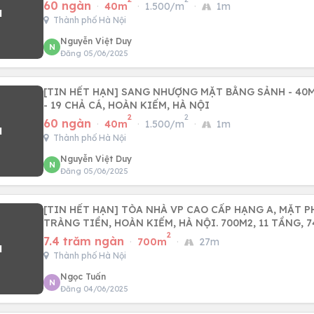
60 ngàn
·
40m
·
1.500/m
·
1m
Thành phố Hà Nội
Nguyễn Việt Duy
N
Đăng 05/06/2025
[TIN HẾT HẠN] SANG NHƯỢNG MẶT BẰNG SẢNH - 40
- 19 CHẢ CÁ, HOÀN KIẾM, HÀ NỘI
2
2
60 ngàn
·
40m
·
1.500/m
·
1m
Thành phố Hà Nội
Nguyễn Việt Duy
N
Đăng 05/06/2025
[TIN HẾT HẠN] TÒA NHÀ VP CAO CẤP HẠNG A, MẶT PHỐ BÀ TRIỆU ,
TRÀNG TIỀN, HOÀN KIẾM, HÀ NỘI. 700M2, 11 TẦNG, 
2
7.4 trăm ngàn
·
700m
·
27m
Thành phố Hà Nội
Ngọc Tuấn
N
Đăng 04/06/2025