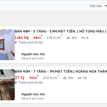
Sắp xếp:
BÁN 48M - 5 TẦNG - 3.9M.MẶT TIỀN. ( HỒ TÙNG MẬU 
2
2
Liên hệ
·
48m
·
178 tr/m
·
3m
·
4
Thành phố Hà Nội
Nguyễn Đức Hải
Đăng 8 giờ trước
BÁN 90M - 7 TÂNG - 7M.MẶT TIỀN.( HOÀNG HOA THÁM
2
2
27 tỷ
·
90m
·
270 tr/m
·
5m
·
10
Thành phố Hà Nội
Nguyễn Đức Hải
Đăng 8 giờ trước