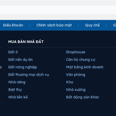
Điều khoản
Chính sách bảo mật
Quy chế
G
MUA BÁN NHÀ ĐẤT
Đất ở
Shophouse
Đất nền dự án
Căn hộ chung cư
p
Đất nông nghiệp
Mặt bằng kinh doanh
Đất thương mại dịch vụ
Văn phòng
Nhà riêng
Kho
Biệt thự
Nhà xưởng
Nhà liền kề
Bất động sản khác