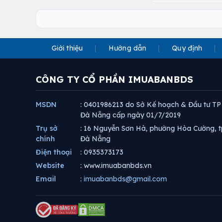
Giới thiệu
Hướng dẫn
Quy định
CÔNG TY CỔ PHẦN IMUABANBDS
MSDN
: 0401986213 do Sở Kế hoạch & Đầu tư TP
Đà Nẵng cấp ngày 01/7/2019
Trụ sở
: 16 Nguyễn Sơn Hà, phường Hòa Cường, t
chính
Đà Nẵng
Điện thoại
: 0935373173
Website
: www.imuabanbds.vn
Email
:
imuabanbds@gmail.com