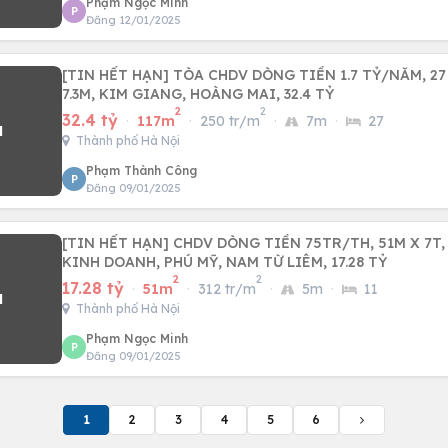
Phạm Ngọc Minh
P
Đăng 12/01/2025
[TIN HẾT HẠN] TÒA CHDV DÒNG TIỀN 1.7 TỶ/NĂM, 27
7.3M, KIM GIANG, HOÀNG MAI, 32.4 TỶ
2
2
32.4 tỷ
·
117m
·
250 tr/m
·
7m
·
27
Thành phố Hà Nội
Phạm Thành Công
P
Đăng 09/01/2025
[TIN HẾT HẠN] CHDV DÒNG TIỀN 75TR/TH, 51M X 7T,
KINH DOANH, PHÚ MỸ, NAM TỪ LIÊM, 17.28 TỶ
2
2
17.28 tỷ
·
51m
·
312 tr/m
·
5m
·
11
Thành phố Hà Nội
Phạm Ngọc Minh
P
Đăng 09/01/2025
1
2
3
4
5
6