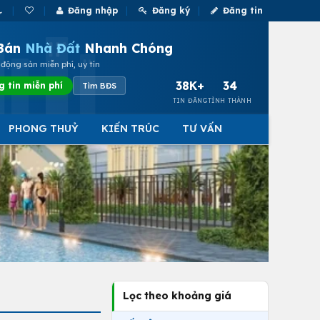
Đăng nhập
Đăng ký
Đăng tin
Bán
Nhà Đất
Nhanh Chóng
động sản miễn phí, uy tín
38K+
34
g tin miễn phí
Tìm BĐS
TIN ĐĂNG
TỈNH THÀNH
PHONG THUỶ
KIẾN TRÚC
TƯ VẤN
Lọc theo khoảng giá