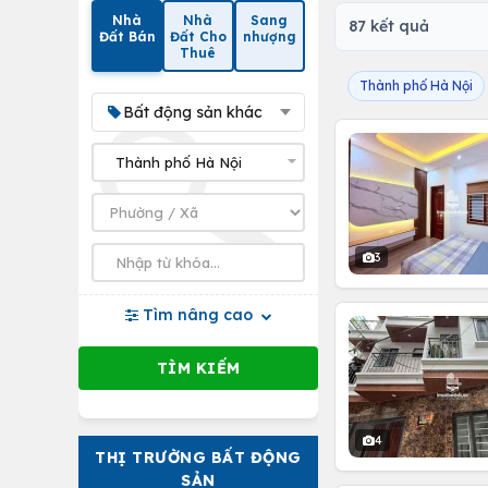
Nhà
Nhà
Sang
87 kết quả
Đất Bán
Đất Cho
nhượng
Thuê
Thành phố Hà Nội
Bất động sản khác
3
Tìm nâng cao
4
THỊ TRƯỜNG BẤT ĐỘNG
SẢN