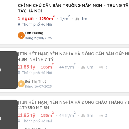
CHÍNH CHỦ CẦN BÁN TRƯỜNG MẦM NON – TRUNG TÂ
TÂY, HÀ NỘI
2
2
1 ngàn
·
1250m
·
1/m
·
1m
Thành phố Hà Nội
Lan Hương
L
Đăng 27/08/2025
[TIN HẾT HẠN] YÊN NGHĨA HÀ ĐÔNG CẦN BÁN GẤP N
4,8M. NHỈNH 7 TỶ
2
2
11.85 tỷ
·
185m
·
44 tr/m
·
8m
·
3
Thành phố Hà Nội
Bùi Thị Thuỷ
B
Đăng 16/07/2025
[TIN HẾT HẠN] YÊN NGHĨA HÀ ĐÔNG CHÀO THÁNG 7 
11TY850 MT 8M
2
2
11.85 tỷ
·
185m
·
44 tr/m
·
8m
·
3
Thành phố Hà Nội