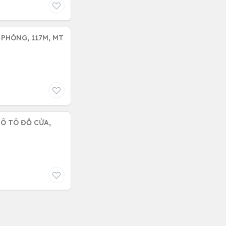
 PHÒNG, 117M, MT
 Ô TÔ ĐỖ CỬA,