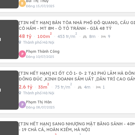
Bùi Thị Thuỷ
B
Đăng 15/07/2025
[TIN HẾT HẠN] BÁN TÒA NHÀ PHỐ ĐỖ QUANG, CẦU GI
CÓ HẦM - MT 8M - Ô TÔ TRÁNH - GIÁ 48 TỶ
2
2
48 tỷ
·
100m
·
453 tr/m
·
8m
·
9
Thành phố Hà Nội
Phạm Thành Công
P
Đăng 10/07/2025
[TIN HẾT HẠN] KI ỐT CÓ 1- 0- 2 TẠI PHÚ LÃM HÀ ĐÔNG ,KHU DÂN CƯ
ĐÔNG ĐÚC ,KINH DOANH SẦM UẤT ,DÂN TRÍ CAO GẦ
2
2
2.6 tỷ
·
33m
·
75 tr/m
·
4m
·
1
Thành phố Hà Nội
Phạm Thị Hân
P
Đăng 08/07/2025
[TIN HẾT HẠN] SANG NHƯỢNG MẶT BẰNG SẢNH - 40
- 19 CHẢ CÁ, HOÀN KIẾM, HÀ NỘI
2
2