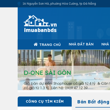
16 Nguyễn Sơn Hà, phường Hòa Cường, tp Đà Nẵng
NHÀ ĐẤT BÁN
NHÀ
TRANG CHỦ
D-ONE SÀI GÒN
Giá bán dự kiến: Shophouse có giá từ 4 tỷ & Căn 
có giá từ 1.3 tỷ. Liên hệ: 0909 47 12 39
Bán Bất động
CÔNG CỤ TÌM KIẾM