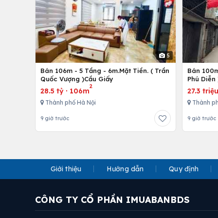
5
Bán 106m - 5 Tầng - 6m.Mặt Tiền. ( Trần
Bán 100m 
Quốc Vượng )Cầu Giấy
Phú Diễn 
2
28.5 tỷ
·
106m
27.3 triệ
Thành phố Hà Nội
Thành ph
9 giờ trước
9 giờ trước
Giới thiệu
Hướng dẫn
Quy định
CÔNG TY CỔ PHẦN IMUABANBDS