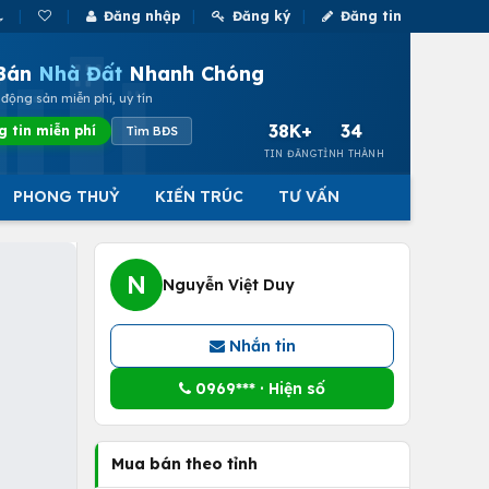
Đăng nhập
Đăng ký
Đăng tin
Bán
Nhà Đất
Nhanh Chóng
động sản miễn phí, uy tín
38K+
34
g tin miễn phí
Tìm BĐS
TIN ĐĂNG
TỈNH THÀNH
PHONG THUỶ
KIẾN TRÚC
TƯ VẤN
N
Nguyễn Việt Duy
Nhắn tin
0969*** · Hiện số
Mua bán theo tỉnh