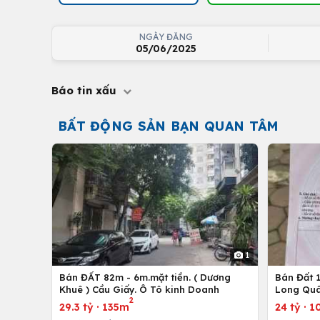
NGÀY ĐĂNG
05/06/2025
Báo tin xấu
BẤT ĐỘNG SẢN BẠN QUAN TÂM
1
Bán ĐẤT 82m - 6m.mặt tiền. ( Dương
Bán Đất 1
Khuê ) Cầu Giấy. Ô Tô kinh Doanh
Long Quâ
2
29.3 tỷ
·
135m
24 tỷ
·
1