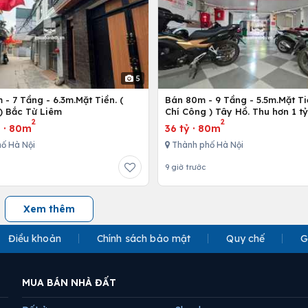
5
- 7 Tầng - 6.3m.Mặt Tiền. (
Bán 80m - 9 Tầng - 5.5m.Mặt Ti
) Bắc Từ Liêm
Chí Công ) Tây Hồ. Thu hơn 1 t
2
2
u
·
80m
36 tỷ
·
80m
ố Hà Nội
Thành phố Hà Nội
9 giờ trước
Xem thêm
Điều khoản
Chính sách bảo mật
Quy chế
G
MUA BÁN NHÀ ĐẤT