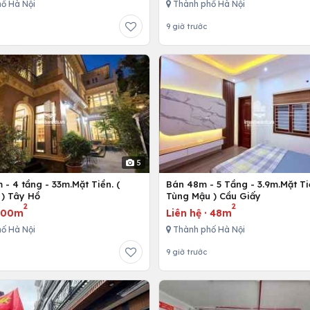
ố Hà Nội
Thành phố Hà Nội
9 giờ trước
5
- 4 tầng - 33m.Mặt Tiền. (
Bán 48m - 5 Tầng - 3.9m.Mặt Ti
) Tây Hồ
Tùng Mậu ) Cầu Giấy
2
2
300m
Liên hệ
·
48m
ố Hà Nội
Thành phố Hà Nội
9 giờ trước