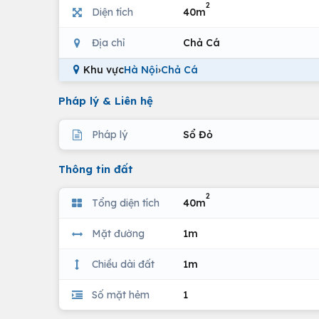
2
Diện tích
40m
Địa chỉ
Chả Cá
Khu vực
Hà Nội
›
Chả Cá
Pháp lý & Liên hệ
Pháp lý
Sổ Đỏ
Thông tin đất
2
Tổng diện tích
40m
Mặt đường
1m
Chiều dài đất
1m
Số mặt hẻm
1