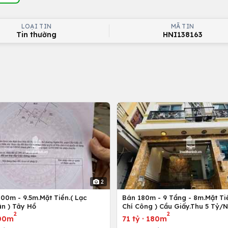
LOẠI TIN
MÃ TIN
Tin thường
HNI138163
2
00m - 9.5m.Mặt Tiền.( Lạc
Bán 180m - 9 Tầng - 8m.Mặt Tiề
n ) Tây Hồ
Chí Công ) Cầu Giấy.Thu 5 Tỷ/
2
2
00m
71 tỷ
·
180m