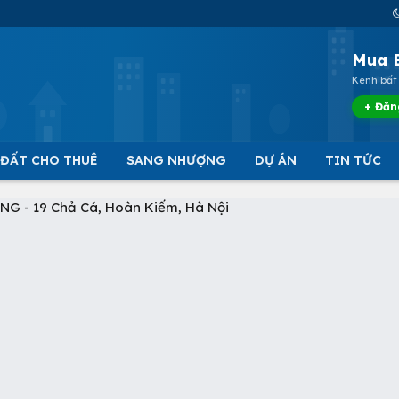
Mua 
Kênh bất 
+ Đăn
 ĐẤT CHO THUÊ
SANG NHƯỢNG
DỰ ÁN
TIN TỨC