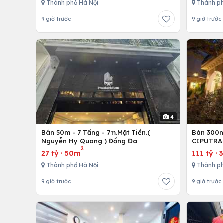
Thành phố Hà Nội
Thành ph
9 giờ trước
9 giờ trước
4
Bán 50m - 7 Tầng - 7m.Mặt Tiền.(
Bán 300m 
Nguyễn Hy Quang ) Đống Đa
CIPUTRA 
2
27 tỷ
·
50m
111 tỷ
·
Thành phố Hà Nội
Thành ph
9 giờ trước
9 giờ trước