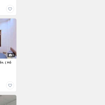
3
ền. ( Hồ