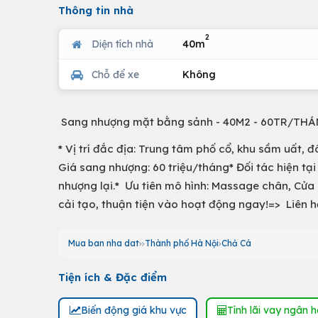
Thông tin nhà
2
Diện tích nhà
40m
Chỗ để xe
Không
Sang nhượng mặt bằng sảnh - 40M2 - 60TR/THÁN
* Vị trí đắc địa: Trung tâm phố cổ, khu sầm uất, 
Giá sang nhượng: 60 triệu/tháng* Đối tác hiện tạ
nhượng lại.* Ưu tiên mô hình: Massage chân, Cửa
cải tạo, thuận tiện vào hoạt động ngay!=> Liên h
Mua ban nha dat
Thành phố Hà Nội
Chả Cá
Tiện ích & Đặc điểm
Biến động giá khu vực
Tính lãi vay ngân 