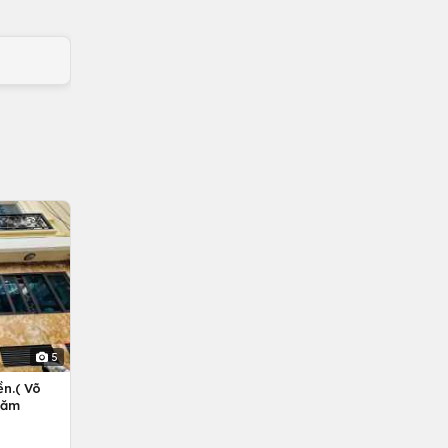
5
n.( Võ
Năm