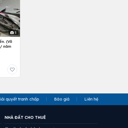
5
ền. (Võ
ỷ/ năm
iải quyết tranh chấp
Báo giá
Liên hệ
NHÀ ĐẤT CHO THUÊ