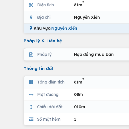
2
Diện tích
81m
Địa chỉ
Nguyễn Xiển
Khu vực
›
Nguyễn Xiển
Pháp lý & Liên hệ
Pháp lý
Hợp đồng mua bán
Thông tin đất
2
Tổng diện tích
81m
Mặt đường
08m
Chiều dài đất
010m
Số mặt hẻm
1