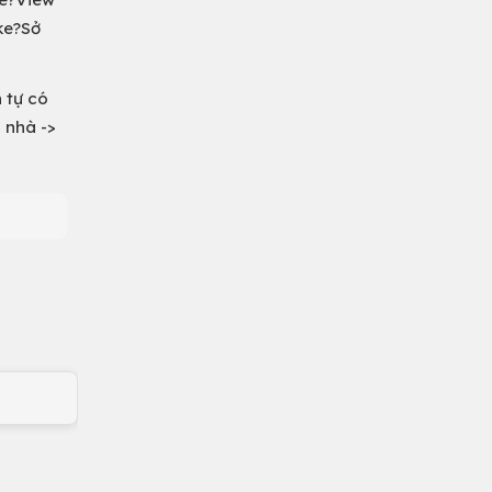
ke?Sở
n tự có
 nhà ->