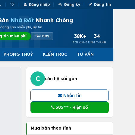
Đăng nhập
Đăng ký
Đăng tin
Bán
Nhà Đất
Nhanh Chóng
động sản miễn phí, uy tín
38K+
34
g tin miễn phí
Tìm BĐS
TIN ĐĂNG
TỈNH THÀNH
PHONG THUỶ
KIẾN TRÚC
TƯ VẤN
C
căn hộ sài gòn
Nhắn tin
585*** · Hiện số
Mua bán theo tỉnh