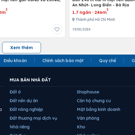
An Nhứt- Long Điền - Bà Rịa
2
2
0m
1.7 ngàn
·
246m
Thành phố Hồ Chí Minh
19/02/2026
Xem thêm
Điều khoản
Chính sách bảo mật
Quy chế
G
MUA BÁN NHÀ ĐẤT
Đất ở
Shophouse
Đất nền dự án
Căn hộ chung cư
p
Đất nông nghiệp
Mặt bằng kinh doanh
Đất thương mại dịch vụ
Văn phòng
Nhà riêng
Kho