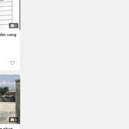
1
hầm sang
6
ng nhựa