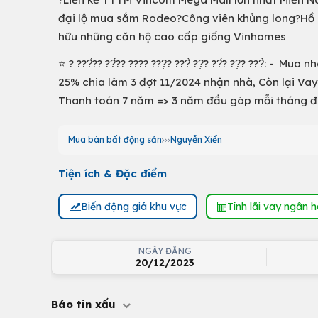
đại lộ mua sắm Rodeo?Công viên khủng long?Hồ b
hữu những căn hộ cao cấp giống Vinhomes
⭐️ ? ???́?? ??́?? ???? ???̣? ???̀ ??̛̣? ??̛́? ??̣? ???̀:
25% chia làm 3 đợt 11/2024 nhận nhà, Còn lại Vay
Thanh toán 7 năm => 3 năm đầu góp mỗi tháng đủ
Mua bán bất động sản
Nguyễn Xiển
Tiện ích & Đặc điểm
Biến động giá khu vực
Tính lãi vay ngân 
NGÀY ĐĂNG
20/12/2023
Báo tin xấu