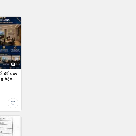
1
ối đế duy
g tiện