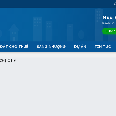
Mua 
Kênh bất 
+ Đăn
 ĐẤT CHO THUÊ
SANG NHƯỢNG
DỰ ÁN
TIN TỨC