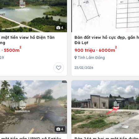
4
 mặt tiền view hồ Điện Tân
Bán đất view hồ cực đẹp, gần 
ong
Đà Lạt
2
2
u
·
5500m
900 triệu
·
6000m
719
Tỉnh Lâm Đồng
23/02/2026
4
 mặt tiền gần UBND xã Eatiêu,
Bán 246 m hai m mặt tiền đườ