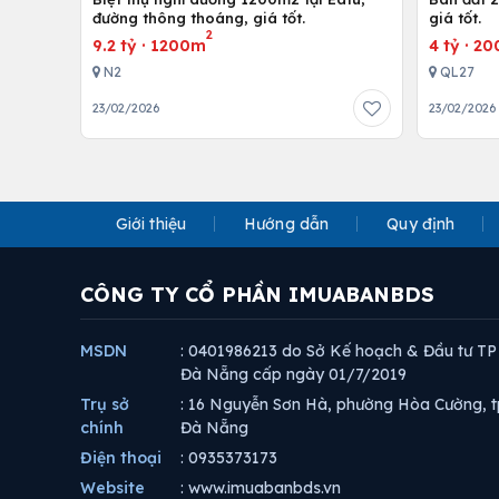
đường thông thoáng, giá tốt.
giá tốt.
2
9.2 tỷ
·
1200m
4 tỷ
·
20
N2
QL27
23/02/2026
23/02/2026
Giới thiệu
Hướng dẫn
Quy định
CÔNG TY CỔ PHẦN IMUABANBDS
MSDN
: 0401986213 do Sở Kế hoạch & Đầu tư TP
Đà Nẵng cấp ngày 01/7/2019
Trụ sở
: 16 Nguyễn Sơn Hà, phường Hòa Cường, t
chính
Đà Nẵng
Điện thoại
: 0935373173
Website
: www.imuabanbds.vn