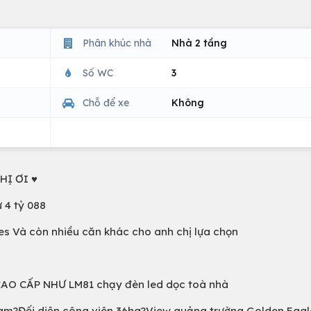
Phân khúc nhà
Nhà 2 tầng
Số WC
3
Chỗ để xe
Không
HỊ ƠI ♥️
từ 4 tỷ 088
nhomes Và còn nhiều căn khác cho anh chị lựa chọn
O CẤP NHƯ LM81 chạy đèn led dọc toà nhà
Nam?Đối diện công viên 36ha?View quảng trường Golden Eag