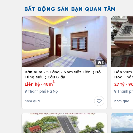
BẤT ĐỘNG SẢN BẠN QUAN TÂM
3
Bán 48m - 5 Tầng - 3.9m.Mặt Tiền. ( Hồ
Bán 90m 
Tùng Mậu ) Cầu Giấy
Hoa Thám
2
Liên hệ
·
48m
27 tỷ
·
9
Thành phố Hà Nội
Thành ph
hôm qua
hôm qua