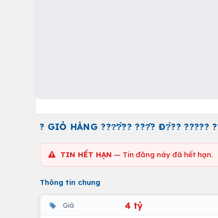
? GIỎ HÀNG ???̛?̛̉?? ???̂? Đ?̉?? ?????
TIN HẾT HẠN
— Tin đăng này đã hết hạn.
Thông tin chung
4 tỷ
Giá