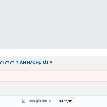
 ??????? ? ANH/CHỊ ƠI ♥️
2
Đơn giá đất
44 tr/m