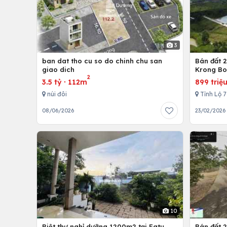
3
ban dat tho cu so do chinh chu san
Bán đất 2
giao dich
Krong B
2
3.5 tỷ
·
112m
899 triệ
núi đôi
Tỉnh Lộ 
08/06/2026
23/02/2026
10
Biệt thự nghỉ dưỡng 1200m2 tại Eatu,
Bán đất 2