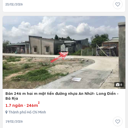
23/02/2026
6
Bán 246 m hai m mặt tiền đường nhựa An Nhứt- Long Điền -
Bà Rịa
2
1.7 ngàn
·
246m
Thành phố Hồ Chí Minh
19/02/2026