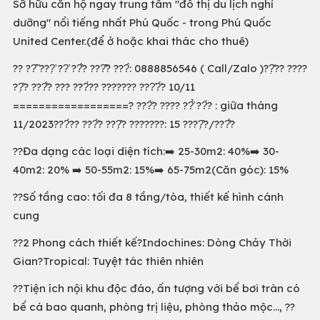
Sỡ hữu căn hộ ngay trung tâm "đô thị du lịch nghỉ
dưỡng" nổi tiếng nhất Phú Quốc - trong Phú Quốc
United Center.(để ở hoặc khai thác cho thuê)
?? ??̂̃ ???̛̣ ??̛ ??̂́? ???̂̃? ???́: 0888856546 ( Call/Zalo )??̣̆?? ????
??̣̂? ???̂́? ??? ???́?? ??????? ???̛?̛́? 10/11
==================? ???̛̀? ???? ??̛̉ ??́? : giữa tháng
11/2023???́?? ???̛́? ???̣̂? ???????: 15 ????̣̂?/???̂́?
??Đa dạng các loại diện tích:➡️ 25-30m2: 40%➡️ 30-
40m2: 20% ➡️ 50-55m2: 15%➡️ 65-75m2(Căn góc): 15%
??Số tầng cao: tối đa 8 tầng/tòa, thiết kế hình cánh
cung
??2 Phong cách thiết kế?Indochines: Dòng Chảy Thời
Gian?Tropical: Tuyệt tác thiên nhiên
??Tiện ích nội khu độc đáo, ấn tượng với bể bơi tràn có
bể cá bao quanh, phòng trị liệu, phòng thảo mộc..., ??