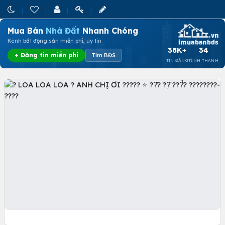
Mua Bán
Nhà Đất
Nhanh Chóng
Kênh bất động sản miễn phí, uy tín
38K+
34
+ Đăng tin miễn phí
Tìm BĐS
TIN ĐĂNG
TỈNH THÀNH