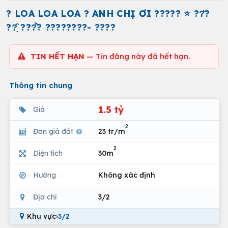
? LOA LOA LOA ? ANH CHỊ ƠI ????? ⭐️ ??̆?
??̣̂ ???̂̉? ????????- ????
TIN HẾT HẠN
— Tin đăng này đã hết hạn.
Thông tin chung
1.5 tỷ
Giá
2
Đơn giá đất
23 tr/m
2
Diện tích
30m
Hướng
Không xác định
Địa chỉ
3/2
Khu vực
›
3/2