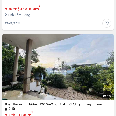
2
900 triệu
·
6000m
Tỉnh Lâm Đồng
23/02/2026
10
Biệt thự nghỉ dưỡng 1200m2 tại Eatu, đường thông thoáng,
giá tốt.
2
9.2 tỷ
·
1200m