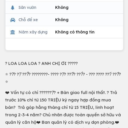
Sân vườn
Không
Chỗ để xe
Không
Năm xây dựng
Không có thông tin
? LOA LOA LOA ? ANH CHỊ ƠI ?????
⭐️ ??̆? ??̣̂ ???̂̉? ????????- ???? ??̣̂? ???̂́? ???̉? - ??? ???? ???́ ???̂́?
⭐️
❤️ Vốn tự có chỉ ???????̣̂? + Bàn giao full nội thất. ? Trả
trước 10% chỉ từ 150 TRIỆU ký ngay hợp đồng mua
bán? Trả góp hằng tháng chỉ từ 15 TRIỆU, linh hoạt
trong 2-3-4 năm? Chủ nhân được toàn quyền sở hữu và
quản lý căn hộ❤️ Ban quản lý có dịch vụ dọn phòng.❤️