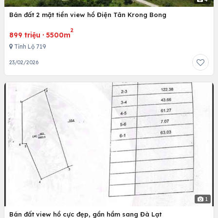
Bán đất 2 mặt tiền view hồ Điện Tân Krong Bong
2
899 triệu
·
5500m
Tỉnh Lộ 719
23/02/2026
1
Bán đất view hồ cực đẹp, gần hầm sang Đà Lạt