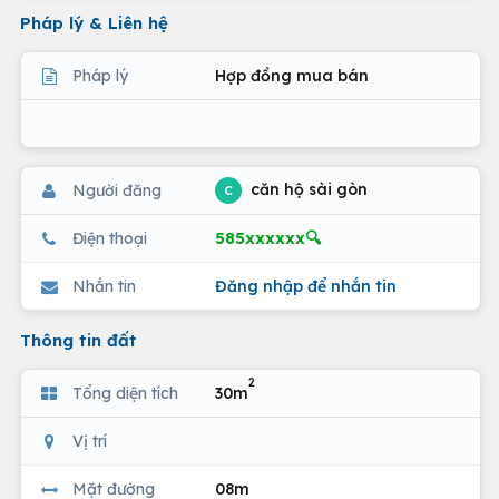
Pháp lý & Liên hệ
Pháp lý
Hợp đồng mua bán
căn hộ sài gòn
Người đăng
C
585xxxxxx🔍
Điện thoại
Nhắn tin
Đăng nhập để nhắn tin
Thông tin đất
2
Tổng diện tích
30m
Vị trí
Mặt đường
08m