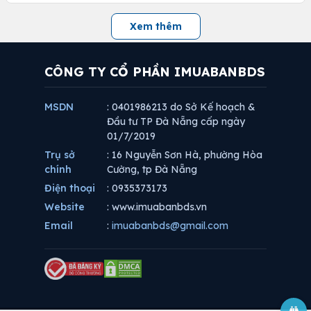
Xem thêm
CÔNG TY CỔ PHẦN IMUABANBDS
MSDN
: 0401986213 do Sở Kế hoạch &
Đầu tư TP Đà Nẵng cấp ngày
01/7/2019
Trụ sở
: 16 Nguyễn Sơn Hà, phường Hòa
chính
Cường, tp Đà Nẵng
Điện thoại
: 0935373173
Website
: www.imuabanbds.vn
Email
:
imuabanbds@gmail.com