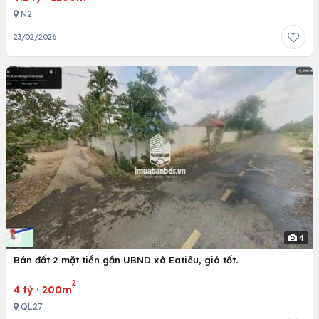
N2
23/02/2026
4
Bán đất 2 mặt tiền gần UBND xã Eatiêu, giá tốt.
2
4 tỷ
·
200m
QL27