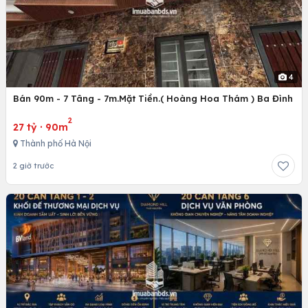
4
Bán 90m - 7 Tâng - 7m.Mặt Tiền.( Hoàng Hoa Thám ) Ba Đình
2
27 tỷ
·
90m
Thành phố Hà Nội
2 giờ trước