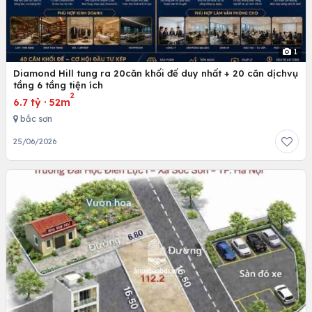
1
Diamond Hill tung ra 20căn khối đế duy nhất + 20 căn dịchvụ
tầng 6 tầng tiện ích
2
6.7 tỷ
·
52m
bắc sơn
25/06/2026