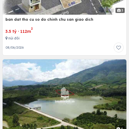
3
ban dat tho cu so do chinh chu san giao dich
2
3.5 tỷ
·
112m
núi đôi
08/06/2026
4