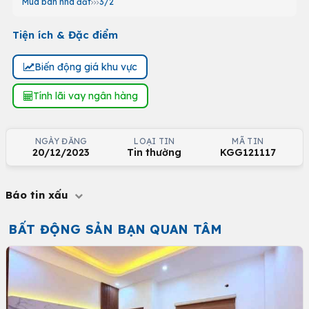
Mua bán nhà đất
3/2
Tiện ích & Đặc điểm
Biến động giá khu vực
Tính lãi vay ngân hàng
NGÀY ĐĂNG
LOẠI TIN
MÃ TIN
20/12/2023
Tin thường
KGG121117
Báo tin xấu
BẤT ĐỘNG SẢN BẠN QUAN TÂM