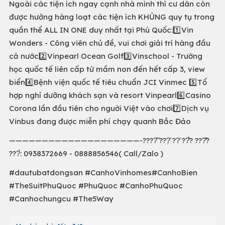
Ngoài các tiện ích ngay cạnh nhà mình thì cư dân còn
được hưởng hàng loạt các tiện ích KHỦNG quy tụ trong
quần thể ALL IN ONE duy nhất tại Phú Quốc:1️⃣Vin
Wonders - Công viên chủ đề, vui chơi giải trí hàng đầu
cả nước2️⃣Vinpearl Ocean Golf3️⃣Vinschool - Trường
học quốc tế liên cấp từ mầm non đến hết cấp 3, view
biển4️⃣Bệnh viện quốc tế tiêu chuẩn JCI Vinmec 5️⃣Tổ
hợp nghỉ dưỡng khách sạn và resort Vinpearl6️⃣Casino
Corona lần đầu tiên cho nguời Việt vào chơi7️⃣Dịch vụ
Vinbus đang được miễn phí chạy quanh Bắc Đảo
————————————————————-????̂̃ ???̛̣ ??̛ ??̂́? ???̂̃?
???́: 0938372669 - 0888856546( Call/Zalo )
#dautubatdongsan #CanhoVinhomes#CanhoBien
#TheSuitPhuQuoc #PhuQuoc #CanhoPhuQuoc
#Canhochungcu #The5Way