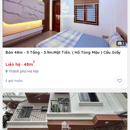
3
Bán 48m - 5 Tầng - 3.9m.Mặt Tiền. ( Hồ Tùng Mậu ) Cầu Giấy
2
Liên hệ
·
48m
Thành phố Hà Nội
2 giờ trước