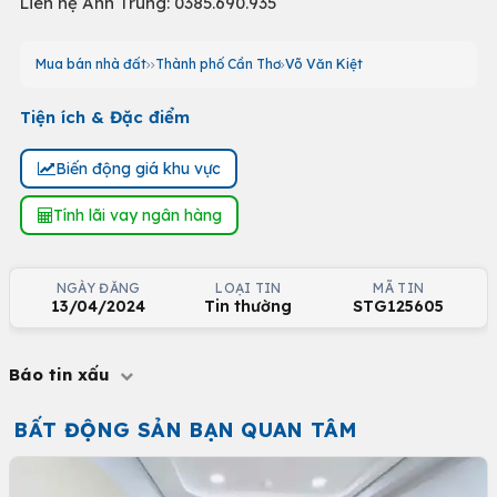
Liên hệ Anh Trung: 0385.690.935
Mua bán nhà đất
Thành phố Cần Thơ
Võ Văn Kiệt
Tiện ích & Đặc điểm
Biến động giá khu vực
Tính lãi vay ngân hàng
NGÀY ĐĂNG
LOẠI TIN
MÃ TIN
13/04/2024
Tin thường
STG125605
Báo tin xấu
BẤT ĐỘNG SẢN BẠN QUAN TÂM