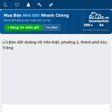
Mua Bán
Nhà Đất
Nhanh Chóng
Kênh bất động sản miễn phí, uy tín
38K+
34
+ Đăng tin miễn phí
Tìm BĐS
TIN ĐĂNG
TỈNH THÀNH