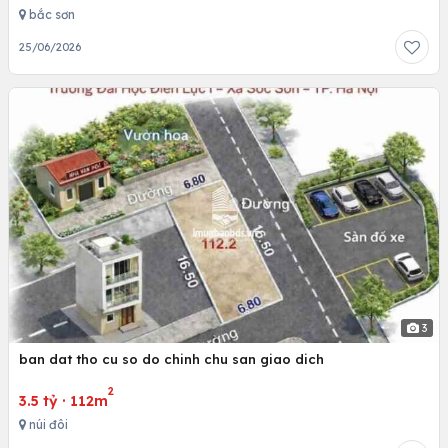
bắc sơn
25/06/2026
3
ban dat tho cu so do chinh chu san giao dich
2
3.5 tỷ
·
112m
núi đôi