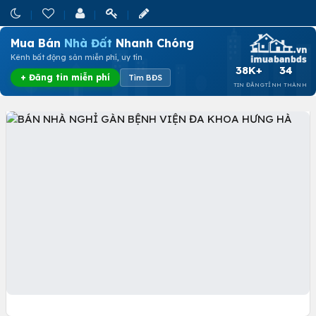
Mua Bán
Nhà Đất
Nhanh Chóng
Kênh bất động sản miễn phí, uy tín
38K+
34
+ Đăng tin miễn phí
Tìm BĐS
TIN ĐĂNG
TỈNH THÀNH