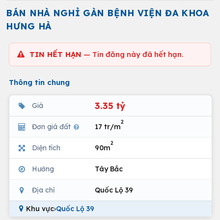
BÁN NHÀ NGHỈ GÀN BỆNH VIỆN ĐA KHOA
HƯNG HÀ
TIN HẾT HẠN
— Tin đăng này đã hết hạn.
Thông tin chung
3.35 tỷ
Giá
2
Đơn giá đất
17 tr/m
2
Diện tích
90m
Hướng
Tây Bắc
Địa chỉ
Quốc Lộ 39
Khu vực
›
Quốc Lộ 39