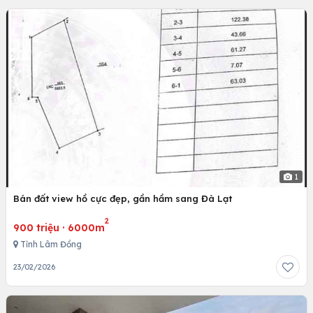
1
Bán đất view hồ cực đẹp, gần hầm sang Đà Lạt
2
900 triệu
·
6000m
Tỉnh Lâm Đồng
23/02/2026