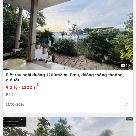
10
Biệt thự nghỉ dưỡng 1200m2 tại Eatu, đường thông thoáng,
giá tốt.
2
9.2 tỷ
·
1200m
N2
23/02/2026