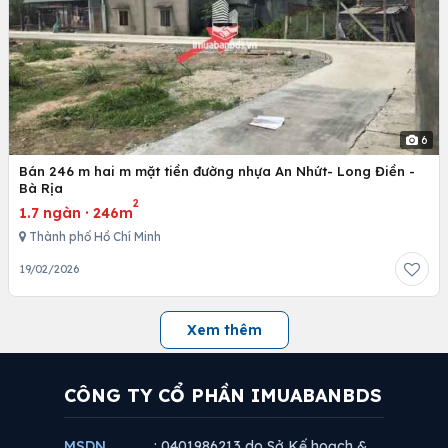
6
Bán 246 m hai m mặt tiền đường nhựa An Nhứt- Long Điền -
Bà Rịa
2
1.7 ngàn
·
246m
Thành phố Hồ Chí Minh
19/02/2026
Xem thêm
CÔNG TY CỔ PHẦN IMUABANBDS
MSDN
: 0401986213 do Sở Kế hoạch &