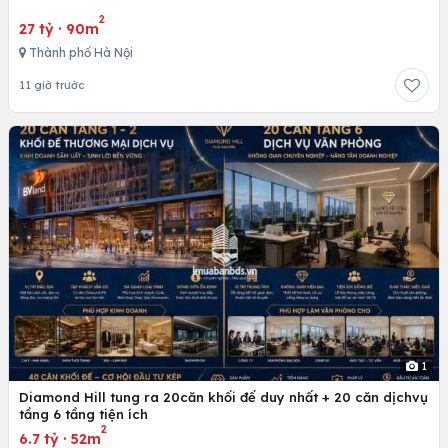
2
27 tỷ
·
90m
Thành phố Hà Nội
11 giờ trước
1
Diamond Hill tung ra 20căn khối đế duy nhất + 20 căn dịchvụ
tầng 6 tầng tiện ích
2
6.7 tỷ
·
52m