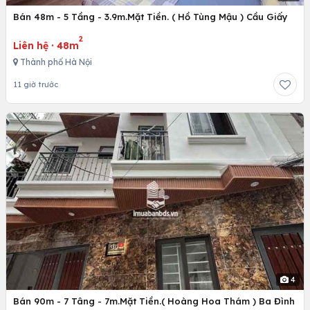
Bán 48m - 5 Tầng - 3.9m.Mặt Tiền. ( Hồ Tùng Mậu ) Cầu Giấy
2
Liên hệ
·
48m
Thành phố Hà Nội
11 giờ trước
4
Bán 90m - 7 Tâng - 7m.Mặt Tiền.( Hoàng Hoa Thám ) Ba Đình