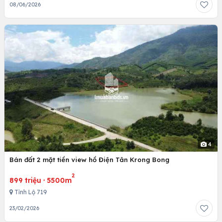
08/06/2026
4
Bán đất 2 mặt tiền view hồ Điện Tân Krong Bong
2
899 triệu
·
5500m
Tỉnh Lộ 719
23/02/2026