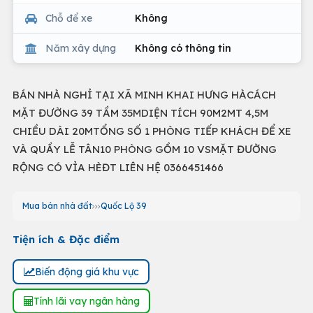
Chỗ để xe
Không
Năm xây dựng
Không có thông tin
BÁN NHÀ NGHỈ TẠI XÃ MINH KHAI HƯNG HÀCÁCH
MẶT ĐƯỜNG 39 TẦM 35MDIỆN TÍCH 90M2MT 4,5M
CHIỀU DÀI 20MTỔNG SỐ 1 PHÒNG TIẾP KHÁCH ĐỂ XE
VÀ QUẦY LỄ TÂN10 PHÒNG GỒM 10 VSMẶT ĐƯỜNG
RỘNG CÓ VỈA HÈĐT LIÊN HỆ 0366451466
Mua bán nhà đất
Quốc Lộ 39
Tiện ích & Đặc điểm
Biến động giá khu vực
Tính lãi vay ngân hàng