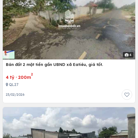
4
Bán đất 2 mặt tiền gần UBND xã Eatiêu, giá tốt.
2
4 tỷ
·
200m
QL27
23/02/2026