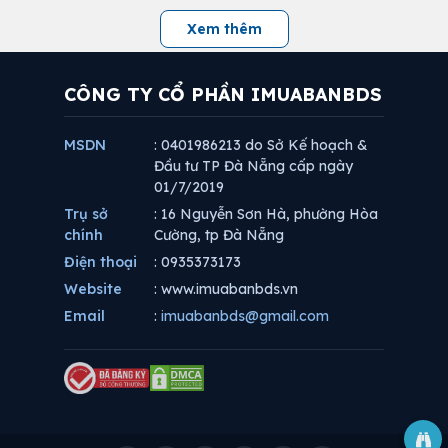
Xem thêm
CÔNG TY CỔ PHẦN IMUABANBDS
MSDN
: 0401986213 do Sở Kế hoạch &
Đầu tư TP Đà Nẵng cấp ngày
01/7/2019
Trụ sở
: 16 Nguyễn Sơn Hà, phường Hòa
chính
Cường, tp Đà Nẵng
Điện thoại
: 0935373173
Website
: www.imuabanbds.vn
Email
:
imuabanbds@gmail.com