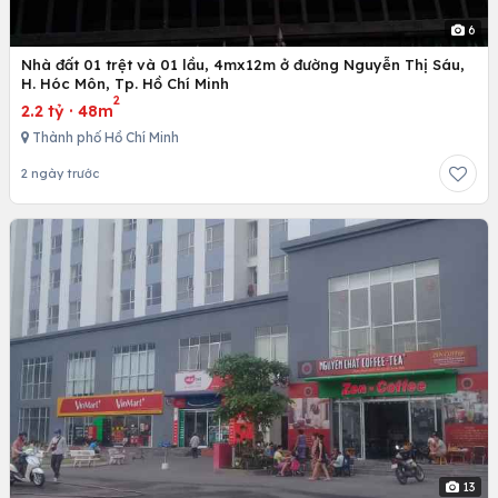
6
Nhà đất 01 trệt và 01 lầu, 4mx12m ở đường Nguyễn Thị Sáu,
H. Hóc Môn, Tp. Hồ Chí Minh
2
2.2 tỷ
·
48m
Thành phố Hồ Chí Minh
2 ngày trước
13