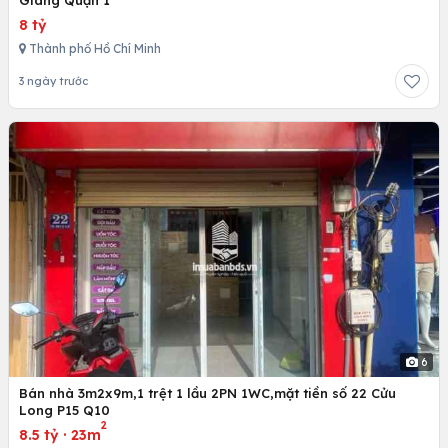
8 tỷ
Thành phố Hồ Chí Minh
3 ngày trước
6
Bán nhà 3m2x9m,1 trệt 1 lầu 2PN 1WC,mặt tiền số 22 Cửu
Long P15 Q10
2
8.5 tỷ
·
23m