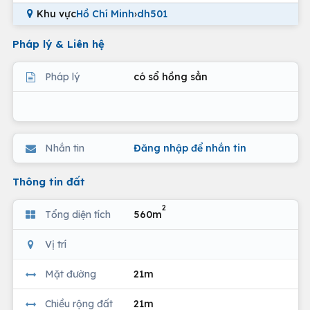
Khu vực
Hồ Chí Minh
›
dh501
Pháp lý & Liên hệ
Pháp lý
có sổ hồng sẳn
Nhắn tin
Đăng nhập để nhắn tin
Thông tin đất
2
Tổng diện tích
560m
Vị trí
Mặt đường
21m
Chiều rộng đất
21m