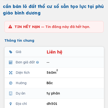
cần bán lô đất thổ cư sổ sẳn tạo lực tại phú
giáo bình dương
TIN HẾT HẠN
— Tin đăng này đã hết hạn.
Thông tin chung
Liên hệ
Giá
Đơn giá đất
--
2
Diện tích
560m
Hướng
Bắc
Dự án
tự phân
Địa chỉ
dh501