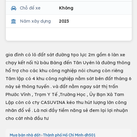
Chỗ để xe
Không
Năm xây dựng
2023
gia đình có lô đất sát đường tạo lực 2m gồm 6 làn xe
chạy kết nối từ bàu Bàng đến Tân Uyên là đường thông
hổ trợ cho các khu công nghiệp nói chung còn riêng
Tâm lập có 4 khu công nghiệp nằm sát bên đất tháng 6
này sẻ thông tuyến . và đất nằm ngay sát thị trấn
Phước Vĩnh , Trạm Y Tế ,Trường Học , Ủy Bạn Xả Tam
Lập còn có cty CASUVINA kéo thu hút lượng lớn công
nhân đổ về . Là nơi đầy tiềm năng sẻ đem lại lợi nhuận
cho cát nhà đầu tư
Mua bán nhà đất
Thành phố Hồ Chí Minh
dh501