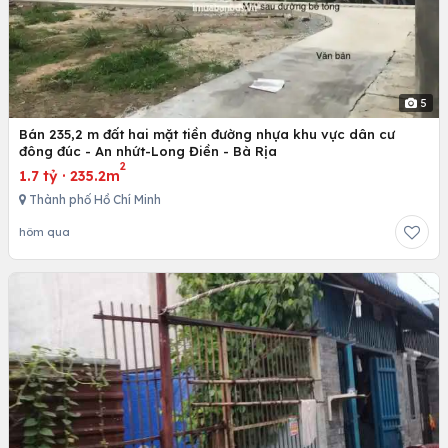
5
Bán 235,2 m đất hai mặt tiền đường nhựa khu vực dân cư
đông đúc - An nhứt-Long Điền - Bà Rịa
2
1.7 tỷ
·
235.2m
Thành phố Hồ Chí Minh
hôm qua