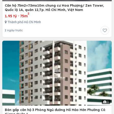
Căn hộ 75m2=7.5mx10m chung cư Hoa Phượng/ Zen Tower,
Quốc lộ 1A, quân 12,Tp. Hồ Chí Minh, Việt Nam
2
1.95 tỷ
·
75m
Thành phố Hồ Chí Minh
2 ngày trước
1
Bán gấp căn hộ 3 Phòng Ngủ đường Hồ Hảo Hớn Phường Cô
Giang Quận 1