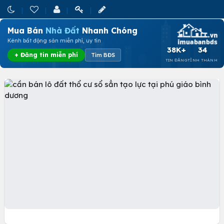
Mua Bán
Nhà Đất
Nhanh Chóng
Kênh bất động sản miễn phí, uy tín
38K+
34
+ Đăng tin miễn phí
Tìm BĐS
TIN ĐĂNG
TỈNH THÀNH