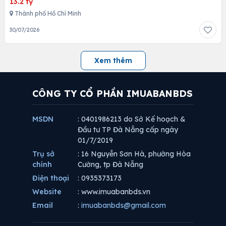
13.2 tỷ
Thành phố Hồ Chí Minh
30/07/2026
Xem thêm
CÔNG TY CỔ PHẦN IMUABANBDS
MSDN
: 0401986213 do Sở Kế hoạch &
Đầu tư TP Đà Nẵng cấp ngày
01/7/2019
Trụ sở
: 16 Nguyễn Sơn Hà, phường Hòa
chính
Cường, tp Đà Nẵng
Điện thoại
: 0935373173
Website
: www.imuabanbds.vn
Email
:
imuabanbds@gmail.com