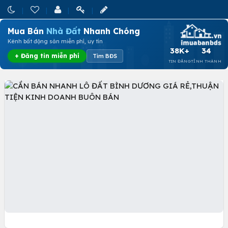
Mua Bán
Nhà Đất
Nhanh Chóng
Kênh bất động sản miễn phí, uy tín
38K+
34
+ Đăng tin miễn phí
Tìm BĐS
TIN ĐĂNG
TỈNH THÀNH