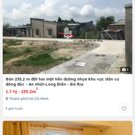
5
Bán 235,2 m đất hai mặt tiền đường nhựa khu vực dân cư
đông đúc - An nhứt-Long Điền - Bà Rịa
2
1.7 tỷ
·
235.2m
Thành phố Hồ Chí Minh
3 giờ trước