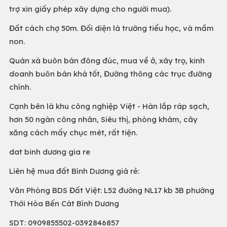
trợ xin giấy phép xây dựng cho người mua).
Đất cách chợ 50m. Đối diện là trường tiểu học, và mầm
non.
Quán xá buôn bán đông đúc, mua về ở, xây trọ, kinh
doanh buôn bán khá tốt, Đường thông các trục đường
chính.
Cạnh bên là khu công nghiệp Việt - Hàn lắp ráp sạch,
hơn 50 ngàn công nhân, Siêu thị, phòng khám, cây
xăng cách mấy chục mét, rất tiện.
dat binh dương gia re
Liên hệ mua đất Bình Dương giá rẻ:
Văn Phòng BDS Đất Việt: L52 đường NL17 kb 3B phường
Thới Hòa Bến Cát Bình Dương
SDT: 0909855502-0392846857