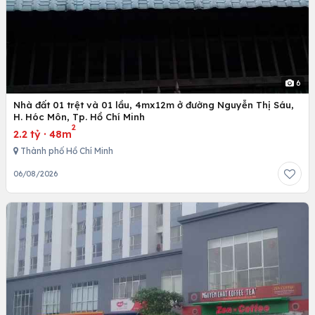
6
Nhà đất 01 trệt và 01 lầu, 4mx12m ở đường Nguyễn Thị Sáu,
H. Hóc Môn, Tp. Hồ Chí Minh
2
2.2 tỷ
·
48m
Thành phố Hồ Chí Minh
06/08/2026