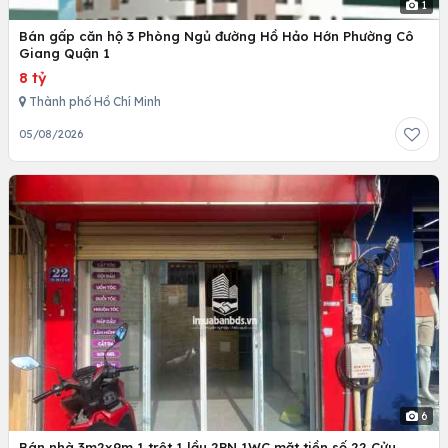
1
Bán gấp căn hộ 3 Phòng Ngủ đường Hồ Hảo Hớn Phường Cô
Giang Quận 1
8 tỷ
Thành phố Hồ Chí Minh
05/08/2026
6
Bán nhà 3m2x9m,1 trệt 1 lầu 2PN 1WC,mặt tiền số 22 Cửu