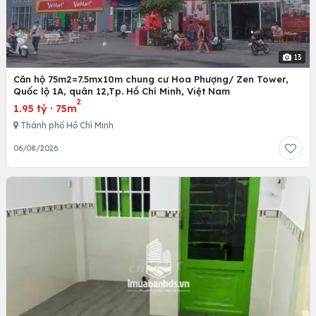
13
Căn hộ 75m2=7.5mx10m chung cư Hoa Phượng/ Zen Tower,
Quốc lộ 1A, quân 12,Tp. Hồ Chí Minh, Việt Nam
2
1.95 tỷ
·
75m
Thành phố Hồ Chí Minh
06/08/2026