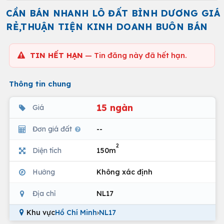
CẦN BÁN NHANH LÔ ĐẤT BÌNH DƯƠNG GIÁ
RẺ,THUẬN TIỆN KINH DOANH BUÔN BÁN
TIN HẾT HẠN
— Tin đăng này đã hết hạn.
Thông tin chung
15 ngàn
Giá
Đơn giá đất
--
2
Diện tích
150m
Hướng
Không xác định
Địa chỉ
NL17
Khu vực
Hồ Chí Minh
›
NL17