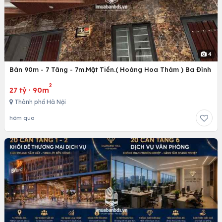
4
Bán 90m - 7 Tâng - 7m.Mặt Tiền.( Hoàng Hoa Thám ) Ba Đình
2
27 tỷ
·
90m
Thành phố Hà Nội
hôm qua