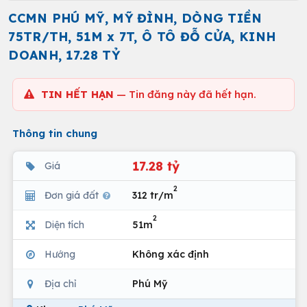
CCMN PHÚ MỸ, MỸ ĐÌNH, DÒNG TIỀN
75TR/TH, 51M x 7T, Ô TÔ ĐỖ CỬA, KINH
DOANH, 17.28 TỶ
TIN HẾT HẠN
— Tin đăng này đã hết hạn.
Thông tin chung
17.28 tỷ
Giá
2
Đơn giá đất
312 tr/m
2
Diện tích
51m
Hướng
Không xác định
Địa chỉ
Phú Mỹ