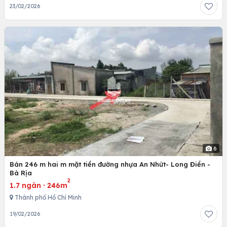
23/02/2026
6
Bán 246 m hai m mặt tiền đường nhựa An Nhứt- Long Điền -
Bà Rịa
2
1.7 ngàn
·
246m
Thành phố Hồ Chí Minh
19/02/2026