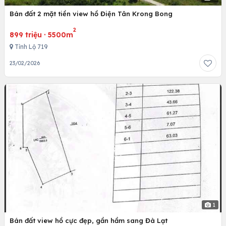
Bán đất 2 mặt tiền view hồ Điện Tân Krong Bong
2
899 triệu
·
5500m
Tỉnh Lộ 719
23/02/2026
1
Bán đất view hồ cực đẹp, gần hầm sang Đà Lạt