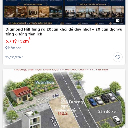
1
Diamond Hill tung ra 20căn khối đế duy nhất + 20 căn dịchvụ
tầng 6 tầng tiện ích
2
6.7 tỷ
·
52m
bắc sơn
25/06/2026