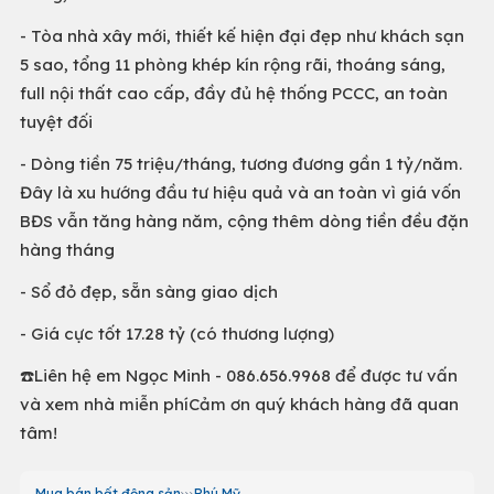
- Tòa nhà xây mới, thiết kế hiện đại đẹp như khách sạn
5 sao, tổng 11 phòng khép kín rộng rãi, thoáng sáng,
full nội thất cao cấp, đầy đủ hệ thống PCCC, an toàn
tuyệt đối
- Dòng tiền 75 triệu/tháng, tương đương gần 1 tỷ/năm.
Đây là xu hướng đầu tư hiệu quả và an toàn vì giá vốn
BĐS vẫn tăng hàng năm, cộng thêm dòng tiền đều đặn
hàng tháng
- Sổ đỏ đẹp, sẵn sàng giao dịch
- Giá cực tốt 17.28 tỷ (có thương lượng)
☎️Liên hệ em Ngọc Minh - 086.656.9968 để được tư vấn
và xem nhà miễn phíCảm ơn quý khách hàng đã quan
tâm!
Mua bán bất động sản
Phú Mỹ