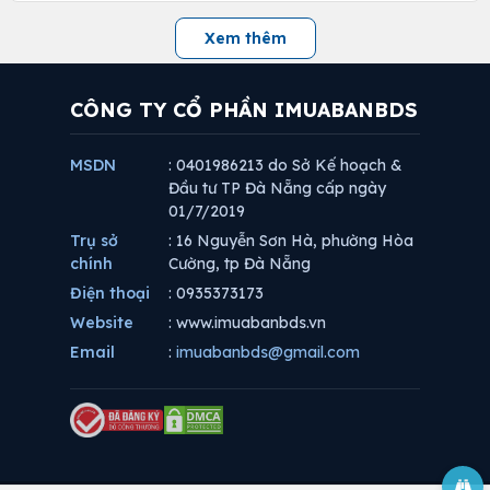
Xem thêm
CÔNG TY CỔ PHẦN IMUABANBDS
MSDN
: 0401986213 do Sở Kế hoạch &
Đầu tư TP Đà Nẵng cấp ngày
01/7/2019
Trụ sở
: 16 Nguyễn Sơn Hà, phường Hòa
chính
Cường, tp Đà Nẵng
Điện thoại
: 0935373173
Website
: www.imuabanbds.vn
Email
:
imuabanbds@gmail.com