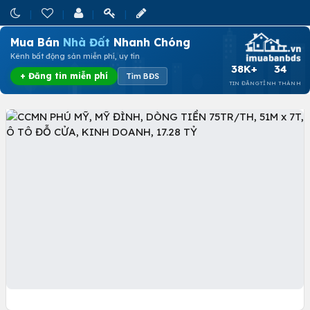
Mua Bán
Nhà Đất
Nhanh Chóng
Kênh bất động sản miễn phí, uy tín
38K+
34
+ Đăng tin miễn phí
Tìm BĐS
TIN ĐĂNG
TỈNH THÀNH