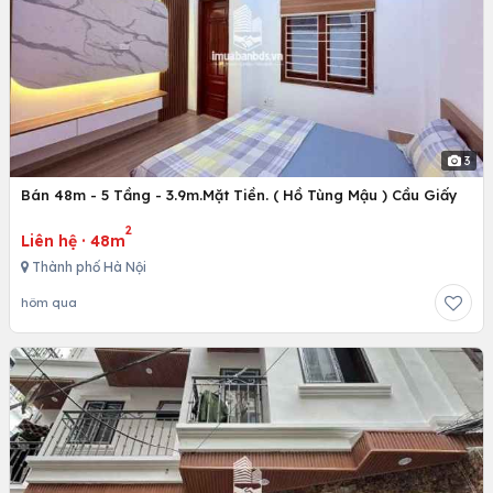
3
Bán 48m - 5 Tầng - 3.9m.Mặt Tiền. ( Hồ Tùng Mậu ) Cầu Giấy
2
Liên hệ
·
48m
Thành phố Hà Nội
hôm qua