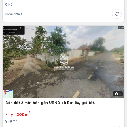
N2
23/02/2026
4
Bán đất 2 mặt tiền gần UBND xã Eatiêu, giá tốt.
2
4 tỷ
·
200m
QL27