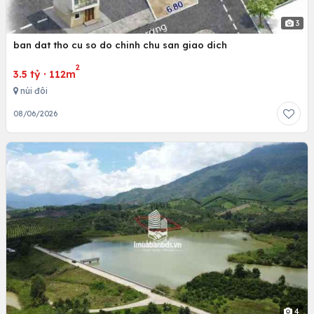
3
ban dat tho cu so do chinh chu san giao dich
2
3.5 tỷ
·
112m
núi đôi
08/06/2026
4