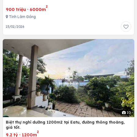
2
900 triệu
·
6000m
Tỉnh Lâm Đồng
23/02/2026
10
Biệt thự nghỉ dưỡng 1200m2 tại Eatu, đường thông thoáng,
giá tốt.
2
9.2 tỷ
·
1200m