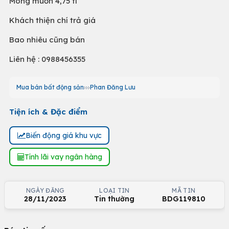
Mong muốn 4,75 tỉ
Khách thiện chí trả giá
Bao nhiêu cũng bán
Liên hệ : 0988456355
Mua bán bất động sản
Phan Đăng Lưu
Tiện ích & Đặc điểm
Biến động giá khu vực
Tính lãi vay ngân hàng
NGÀY ĐĂNG
LOẠI TIN
MÃ TIN
28/11/2023
Tin thường
BDG119810