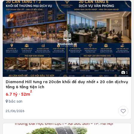
1
Diamond Hill tung ra 20căn khối đế duy nhất + 20 căn dịchvụ
tầng 6 tầng tiện ích
2
6.7 tỷ
·
52m
bắc sơn
25/06/2026