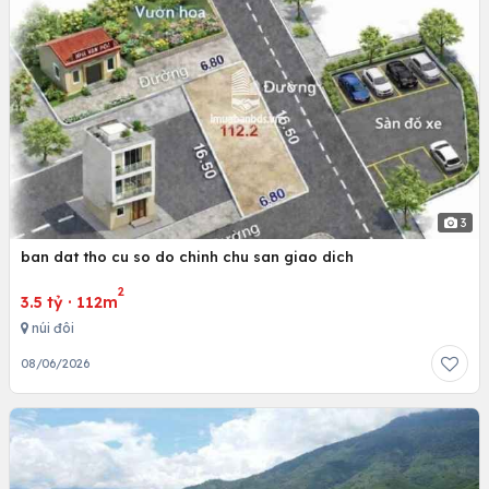
3
ban dat tho cu so do chinh chu san giao dich
2
3.5 tỷ
·
112m
núi đôi
08/06/2026