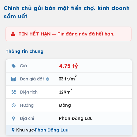
Chính chủ gửi bán mặt tiền chợ. kinh doanh
sầm uất
TIN HẾT HẠN
— Tin đăng này đã hết hạn.
Thông tin chung
4.75 tỷ
Giá
2
Đơn giá đất
33 tr/m
2
Diện tích
129m
Hướng
Đông
Địa chỉ
Phan Đăng Lưu
Khu vực
›
Phan Đăng Lưu