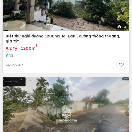
10
Biệt thự nghỉ dưỡng 1200m2 tại Eatu, đường thông thoáng,
giá tốt.
2
9.2 tỷ
·
1200m
N2
23/02/2026