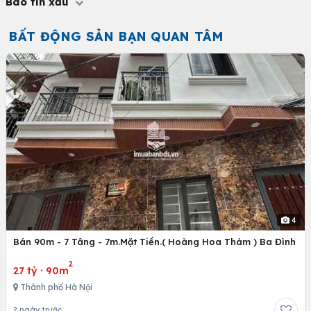
Báo tin xấu
BẤT ĐỘNG SẢN BẠN QUAN TÂM
4
Bán 90m - 7 Tâng - 7m.Mặt Tiền.( Hoàng Hoa Thám ) Ba Đình
2
27 tỷ
·
90m
Thành phố Hà Nội
2 ngày trước