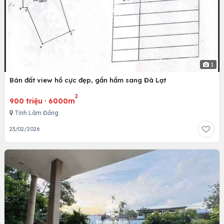
1
Bán đất view hồ cực đẹp, gần hầm sang Đà Lạt
2
900 triệu
·
6000m
Tỉnh Lâm Đồng
23/02/2026