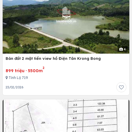
4
Bán đất 2 mặt tiền view hồ Điện Tân Krong Bong
2
899 triệu
·
5500m
Tỉnh Lộ 719
23/02/2026