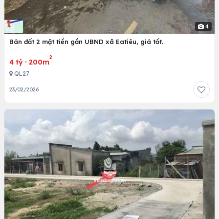
4
Bán đất 2 mặt tiền gần UBND xã Eatiêu, giá tốt.
2
4 tỷ
·
200m
QL27
23/02/2026