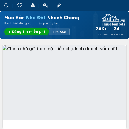
Mua Bán
Nhà Đất
Nhanh Chóng
Kênh bất động sản miễn phí, uy tín
38K+
34
+ Đăng tin miễn phí
Tìm BĐS
TIN ĐĂNG
TỈNH THÀNH