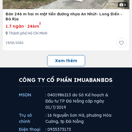
6
Bán 246 m hai m mặt tiền đường nhựa An Nhứt- Long Điền -
Bà Rịa
2
1.7 ngàn
·
246m
Thành phố Hồ Chí Minh
19/02/2026
Xem thêm
CÔNG TY CỔ PHẦN IMUABANBDS
MSDN
: 0401986213 do Sở Kế hoạch &
Đầu tư TP Đà Nẵng cấp ngày
01/7/2019
Trụ sở
: 16 Nguyễn Sơn Hà, phường Hòa
chính
Cường, tp Đà Nẵng
Điện thoại
: 0935373173