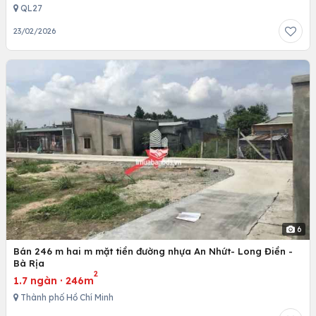
QL27
23/02/2026
6
Bán 246 m hai m mặt tiền đường nhựa An Nhứt- Long Điền -
Bà Rịa
2
1.7 ngàn
·
246m
Thành phố Hồ Chí Minh