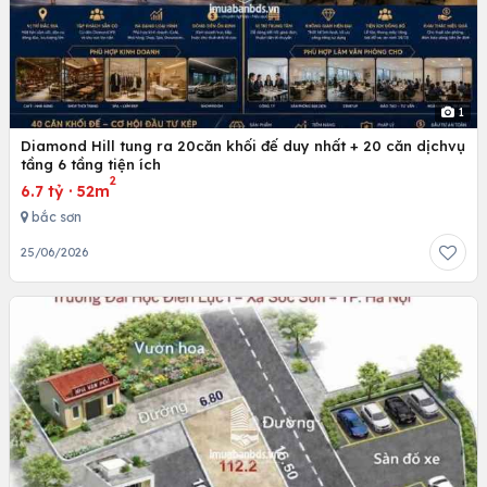
1
Diamond Hill tung ra 20căn khối đế duy nhất + 20 căn dịchvụ
tầng 6 tầng tiện ích
2
6.7 tỷ
·
52m
bắc sơn
25/06/2026