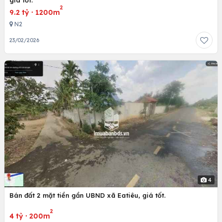
giá tốt.
2
9.2 tỷ
·
1200m
N2
23/02/2026
4
Bán đất 2 mặt tiền gần UBND xã Eatiêu, giá tốt.
2
4 tỷ
·
200m