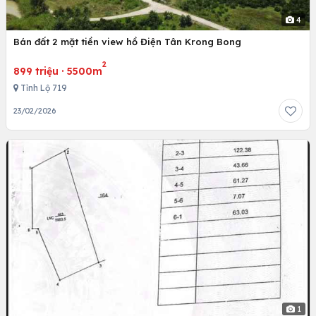
4
Bán đất 2 mặt tiền view hồ Điện Tân Krong Bong
2
899 triệu
·
5500m
Tỉnh Lộ 719
23/02/2026
1