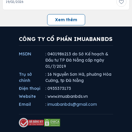
19/02/2026
Xem thêm
CÔNG TY CỔ PHẦN IMUABANBDS
MSDN
: 0401986213 do Sở Kế hoạch &
Đầu tư TP Đà Nẵng cấp ngày
01/7/2019
Trụ sở
: 16 Nguyễn Sơn Hà, phường Hòa
chính
Cường, tp Đà Nẵng
Điện thoại
: 0935373173
Website
: www.imuabanbds.vn
Email
:
imuabanbds@gmail.com