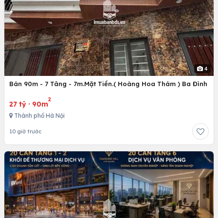
4
Bán 90m - 7 Tâng - 7m.Mặt Tiền.( Hoàng Hoa Thám ) Ba Đình
2
27 tỷ
·
90m
Thành phố Hà Nội
10 giờ trước