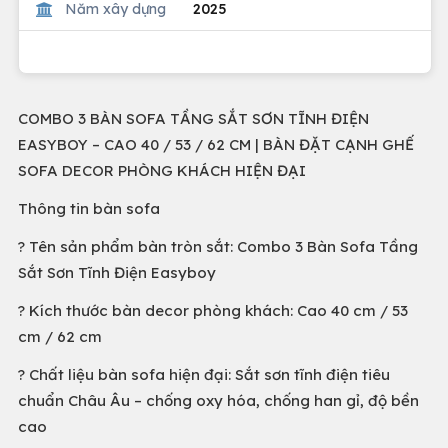
Năm xây dựng
2025
COMBO 3 BÀN SOFA TẦNG SẮT SƠN TĨNH ĐIỆN
EASYBOY – CAO 40 / 53 / 62 CM | BÀN ĐẶT CẠNH GHẾ
SOFA DECOR PHÒNG KHÁCH HIỆN ĐẠI
Thông tin bàn sofa
? Tên sản phẩm bàn tròn sắt: Combo 3 Bàn Sofa Tầng
Sắt Sơn Tĩnh Điện Easyboy
? Kích thước bàn decor phòng khách: Cao 40 cm / 53
cm / 62 cm
? Chất liệu bàn sofa hiện đại: Sắt sơn tĩnh điện tiêu
chuẩn Châu Âu – chống oxy hóa, chống han gỉ, độ bền
cao