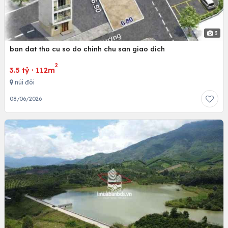
3
ban dat tho cu so do chinh chu san giao dich
2
3.5 tỷ
·
112m
núi đôi
08/06/2026