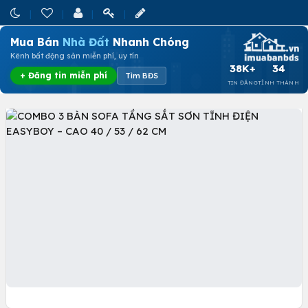
Mua Bán
Nhà Đất
Nhanh Chóng
Kênh bất động sản miễn phí, uy tín
38K+
34
+ Đăng tin miễn phí
Tìm BĐS
TIN ĐĂNG
TỈNH THÀNH