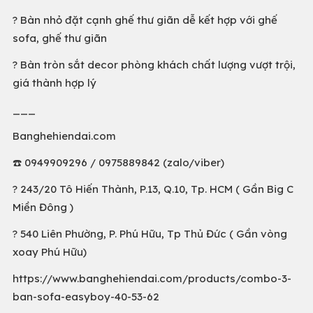
? Bàn nhỏ đặt cạnh ghế thư giãn dễ kết hợp với ghế
sofa, ghế thư giãn
? Bàn tròn sắt decor phòng khách chất lượng vượt trội,
giá thành hợp lý
___
Banghehiendai.com
☎️ 0949909296 / 0975889842 (zalo/viber)
? 243/20 Tô Hiến Thành, P.13, Q.10, Tp. HCM ( Gần Big C
Miền Đông )
? 540 Liên Phường, P. Phú Hữu, Tp Thủ Đức ( Gần vòng
xoay Phú Hữu)
https://www.banghehiendai.com/products/combo-3-
ban-sofa-easyboy-40-53-62