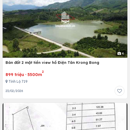
4
Bán đất 2 mặt tiền view hồ Điện Tân Krong Bong
2
899 triệu
·
5500m
Tỉnh Lộ 719
23/02/2026