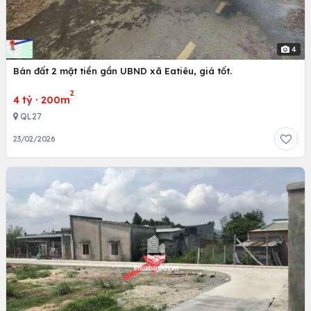
4
Bán đất 2 mặt tiền gần UBND xã Eatiêu, giá tốt.
2
4 tỷ
·
200m
QL27
23/02/2026