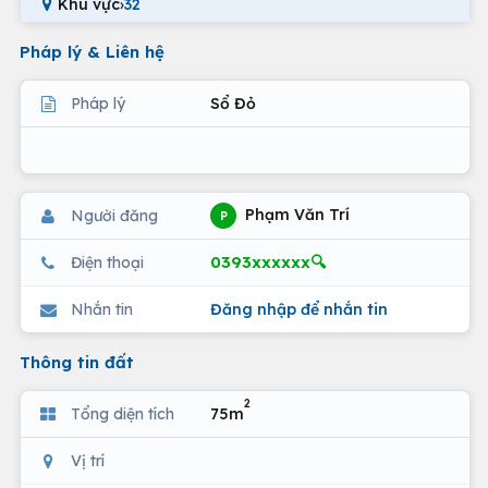
Khu vực
›
32
Pháp lý & Liên hệ
Pháp lý
Sổ Đỏ
Phạm Văn Trí
Người đăng
P
0393xxxxxx🔍
Điện thoại
Nhắn tin
Đăng nhập để nhắn tin
Thông tin đất
2
Tổng diện tích
75m
Vị trí