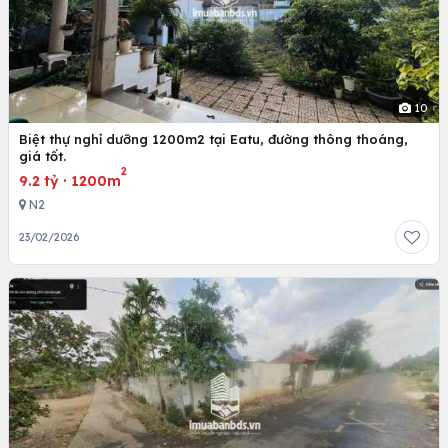
10
Biệt thự nghỉ dưỡng 1200m2 tại Eatu, đường thông thoáng,
giá tốt.
2
9.2 tỷ
·
1200m
N2
23/02/2026