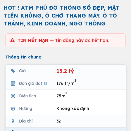
HOT ! ATM PHÚ ĐÔ THÔNG SỐ ĐẸP, MẶT
TIỀN KHỦNG, Ô CHỜ THANG MÁY. Ô TÔ
TRÁNH, KINH DOANH, NGÕ THÔNG
TIN HẾT HẠN
— Tin đăng này đã hết hạn.
Thông tin chung
15.2 tỷ
Giá
2
Đơn giá đất
176 tr/m
2
Diện tích
75m
Hướng
Không xác định
Địa chỉ
32