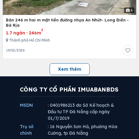
6
Bán 246 m hai m mặt tiền đường nhựa An Nhứt- Long Điền -
Bà Rịa
2
1.7 ngàn
·
246m
Thành phố Hồ Chí Minh
19/02/2026
Xem thêm
CÔNG TY CỔ PHẦN IMUABANBDS
MSDN
: 0401986213 do Sở Kế hoạch &
Đầu tư TP Đà Nẵng cấp ngày
01/7/2019
Trụ sở
: 16 Nguyễn Sơn Hà, phường Hòa
chính
Cường, tp Đà Nẵng