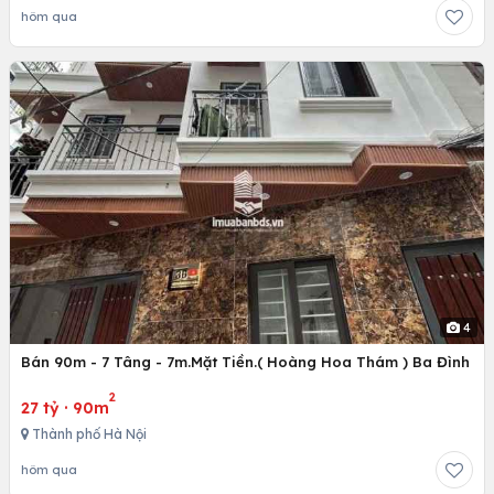
hôm qua
4
Bán 90m - 7 Tâng - 7m.Mặt Tiền.( Hoàng Hoa Thám ) Ba Đình
2
27 tỷ
·
90m
Thành phố Hà Nội
hôm qua