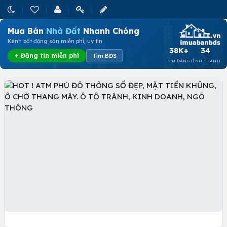
Mua Bán
Nhà Đất
Nhanh Chóng
Kênh bất động sản miễn phí, uy tín
38K+
34
+ Đăng tin miễn phí
Tìm BĐS
TIN ĐĂNG
TỈNH THÀNH