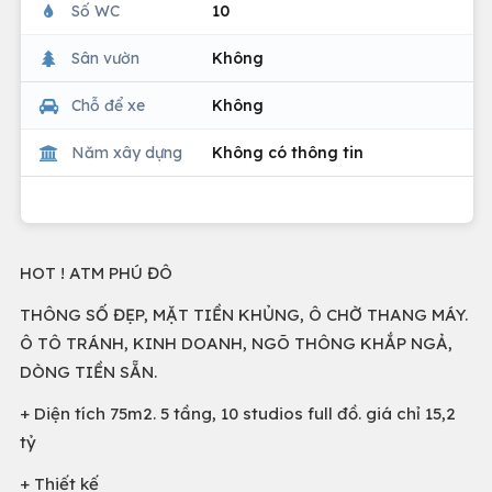
Số WC
10
Sân vườn
Không
Chỗ để xe
Không
Năm xây dựng
Không có thông tin
HOT ! ATM PHÚ ĐÔ
THÔNG SỐ ĐẸP, MẶT TIỀN KHỦNG, Ô CHỜ THANG MÁY.
Ô TÔ TRÁNH, KINH DOANH, NGÕ THÔNG KHẮP NGẢ,
DÒNG TIỀN SẴN.
+ Diện tích 75m2. 5 tầng, 10 studios full đồ. giá chỉ 15,2
tỷ
+ Thiết kế