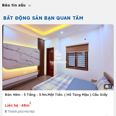
Báo tin xấu
BẤT ĐỘNG SẢN BẠN QUAN TÂM
3
Bán 48m - 5 Tầng - 3.9m.Mặt Tiền. ( Hồ Tùng Mậu ) Cầu Giấy
2
Liên hệ
·
48m
Thành phố Hà Nội