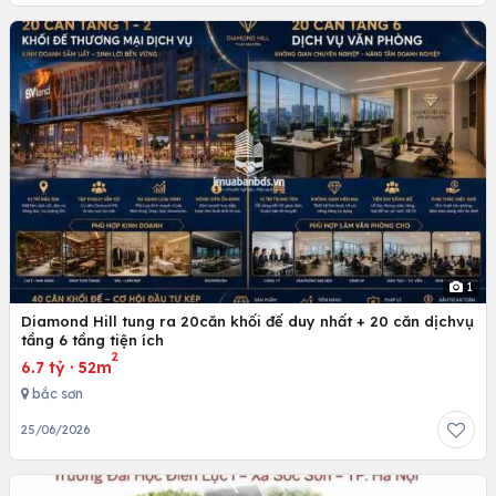
1
Diamond Hill tung ra 20căn khối đế duy nhất + 20 căn dịchvụ
tầng 6 tầng tiện ích
2
6.7 tỷ
·
52m
bắc sơn
25/06/2026