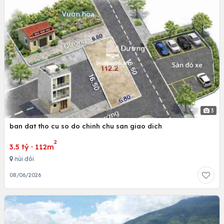
3
ban dat tho cu so do chinh chu san giao dich
2
3.5 tỷ
·
112m
núi đôi
08/06/2026