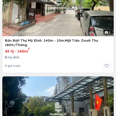
5
Bán Biệt Thự Mỹ Đình. 140m - 10m.Mặt Tiên. Doah Thu
180tr/Tháng.
2
43 tỷ
·
140m
mỹ đình
8 giờ trước