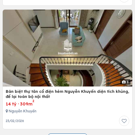
8
Bán biệt thự tân cổ điện hẻm Nguyễn Khuyến diện tích khủng,
để lại toàn bộ nội thất
2
14 tỷ
·
309m
Nguyễn Khuyến
23/02/2026