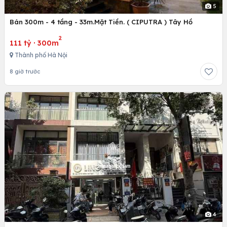
5
Bán 300m - 4 tầng - 33m.Mặt Tiền. ( CIPUTRA ) Tây Hồ
2
111 tỷ
·
300m
Thành phố Hà Nội
8 giờ trước
4