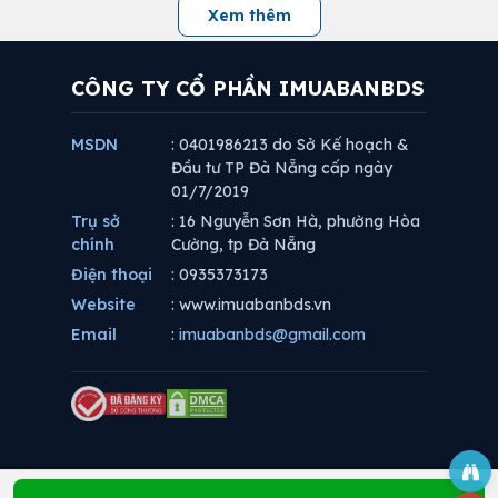
Xem thêm
CÔNG TY CỔ PHẦN IMUABANBDS
MSDN
: 0401986213 do Sở Kế hoạch &
Đầu tư TP Đà Nẵng cấp ngày
01/7/2019
Trụ sở
: 16 Nguyễn Sơn Hà, phường Hòa
chính
Cường, tp Đà Nẵng
Điện thoại
: 0935373173
Website
: www.imuabanbds.vn
Email
:
imuabanbds@gmail.com