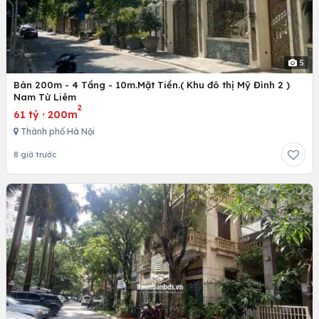
5
Bán 200m - 4 Tầng - 10m.Mặt Tiền.( Khu đô thị Mỹ Đình 2 )
Nam Từ Liêm
2
61 tỷ
·
200m
Thành phố Hà Nội
8 giờ trước