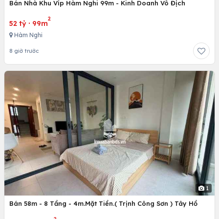
Bán Nhà Khu Víp Hàm Nghi 99m - Kinh Doanh Vô Địch
2
52 tỷ
·
99m
Hàm Nghi
8 giờ trước
1
Bán 58m - 8 Tầng - 4m.Mặt Tiền.( Trịnh Công Sơn ) Tây Hồ
2