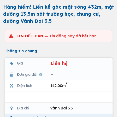
Hàng hiếm! Liền kề góc mặt sông 432m, mặt
đường 13,5m sát trường học, chung cư,
đường Vành Đai 3.5
TIN HẾT HẠN
— Tin đăng này đã hết hạn.
Thông tin chung
Liên hệ
Giá
Đơn giá đất
--
2
Diện tích
142.00m
Địa chỉ
vành đai 3.5