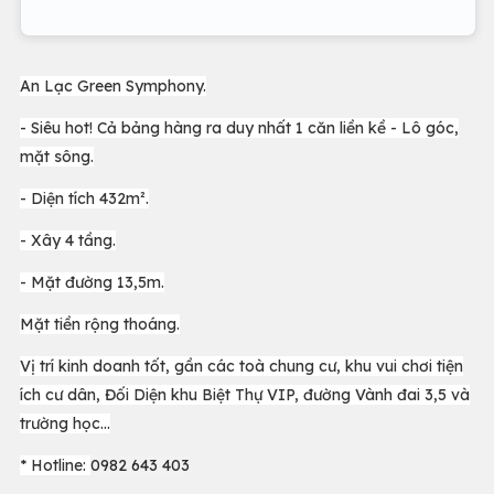
An Lạc Green Symphony.
- Siêu hot! Cả bảng hàng ra duy nhất 1 căn liền kề - Lô góc,
mặt sông.
- Diện tích 432m².
- Xây 4 tầng.
- Mặt đường 13,5m.
Mặt tiền rộng thoáng.
Vị trí kinh doanh tốt, gần các toà chung cư, khu vui chơi tiện
ích cư dân, Đối Diện khu Biệt Thự VIP, đường Vành đai 3,5 và
trường học...
* Hotline:
0982 643 403