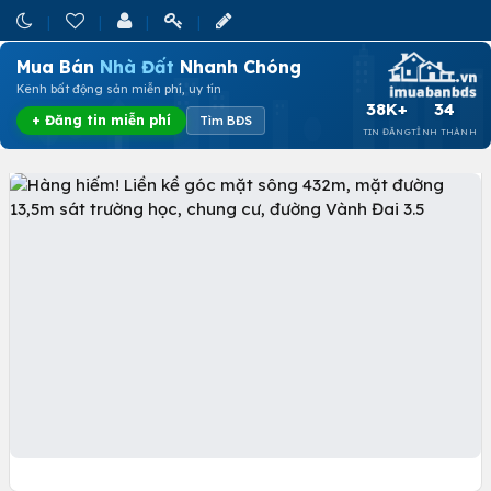
Mua Bán
Nhà Đất
Nhanh Chóng
Kênh bất động sản miễn phí, uy tín
38K+
34
+ Đăng tin miễn phí
Tìm BĐS
TIN ĐĂNG
TỈNH THÀNH