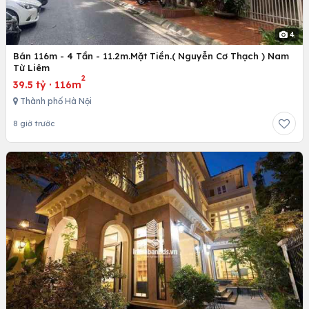
4
Bán 116m - 4 Tần - 11.2m.Mặt Tiền.( Nguyễn Cơ Thạch ) Nam
Từ Liêm
2
39.5 tỷ
·
116m
Thành phố Hà Nội
8 giờ trước