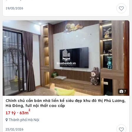
19/03/2026
7
Chính chủ cần bán nhà liền kề siêu đẹp khu đô thị Phú Lương,
Hà Đông, full nội thất cao cấp
2
17 tỷ
·
63m
Thành phố Hà Nội
23/02/2026