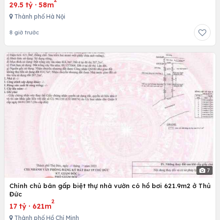
29.5 tỷ
·
58m
Thành phố Hà Nội
8 giờ trước
7
Chính chủ bán gấp biệt thự nhà vườn có hồ bơi 621.9m2 ở Thủ
Đức
2
17 tỷ
·
621m
Thành phố Hồ Chí Minh