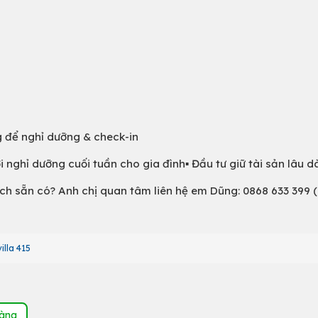
g để nghỉ dưỡng & check-in
i nghỉ dưỡng cuối tuần cho gia đình▪️ Đầu tư giữ tài sản lâu d
ch sẵn có? Anh chị quan tâm liên hệ em Dũng: 0868 633 399 
illa 415
hàng