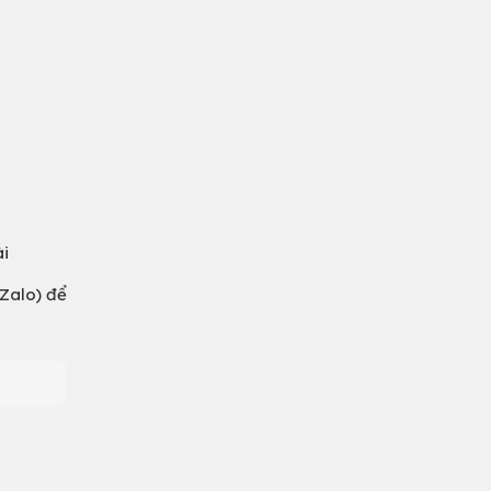
ài
(Zalo) để