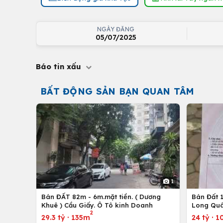
NGÀY ĐĂNG
05/07/2025
Báo tin xấu
BẤT ĐỘNG SẢN BẠN QUAN TÂM
1
Bán ĐẤT 82m - 6m.mặt tiền. ( Dương
Bán Đất 1
Khuê ) Cầu Giấy. Ô Tô kinh Doanh
Long Quâ
2
29.3 tỷ
·
135m
24 tỷ
·
1