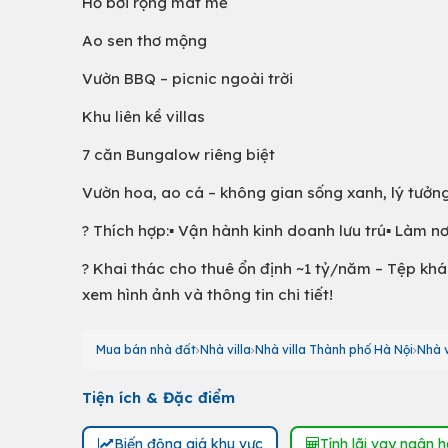
Hồ bơi rộng mát mẻ
Ao sen thơ mộng
Vườn BBQ – picnic ngoài trời
Khu liên kề villas
7 căn Bungalow riêng biệt
Vườn hoa, ao cá – không gian sống xanh, lý tưởn
? Thích hợp:▪️ Vận hành kinh doanh lưu trú▪️ Làm nơ
? Khai thác cho thuê ổn định ~1 tỷ/năm – Tệp khá
xem hình ảnh và thông tin chi tiết!
Mua bán nhà đất
Nhà villa
Nhà villa Thành phố Hà Nội
Nhà v
Tiện ích & Đặc điểm
Biến động giá khu vực
Tính lãi vay ngân 