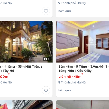
ố Hà Nội
Thành phố Hà Nội
hôm qua
5
- 4 tầng - 33m.Mặt Tiền. (
Bán 48m - 5 Tầng - 3.9m.Mặt Ti
) Tây Hồ
Tùng Mậu ) Cầu Giấy
2
2
300m
Liên hệ
·
48m
ố Hà Nội
Thành phố Hà Nội
hôm qua