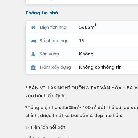
Thông tin nhà
2
Diện tích nhà
5605m
Số phòng ngủ
15
Sân vườn
Không
Năm xây dựng
Không có thông tin
? BÁN VILLAS NGHỈ DƯỠNG TẠI VÂN HÒA – BA VÌ 
vận hành ổn định!
?Tổng diện tích: 5.605m²▪️ 400m² đất thổ cư lâu d
chỉnh, được thiết kế bài bản & đẹp mê hồn:
✨ Tiện ích nổi bật: