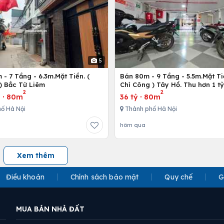
5
- 7 Tầng - 6.3m.Mặt Tiền. (
Bán 80m - 9 Tầng - 5.5m.Mặt Ti
) Bắc Từ Liêm
Chí Công ) Tây Hồ. Thu hơn 1 t
2
2
u
·
80m
36 tỷ
·
80m
ố Hà Nội
Thành phố Hà Nội
hôm qua
Xem thêm
Điều khoản
Chính sách bảo mật
Quy chế
G
MUA BÁN NHÀ ĐẤT