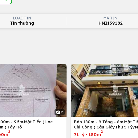
LOẠI TIN
MÃ TIN
Tin thường
HNI139182
2
00m - 9.5m.Mặt Tiền.( Lạc
Bán 180m - 9 Tầng - 8m.Mặt Tiề
n ) Tây Hồ
Chí Công ) Cầu Giấy.Thu 5 Tỷ/
2
2
00m
71 tỷ
·
180m