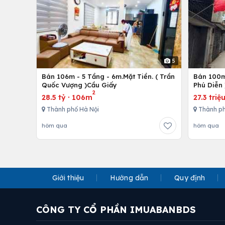
5
Bán 106m - 5 Tầng - 6m.Mặt Tiền. ( Trần
Bán 100m 
Quốc Vượng )Cầu Giấy
Phú Diễn 
2
28.5 tỷ
·
106m
27.3 triệ
Thành phố Hà Nội
Thành ph
hôm qua
hôm qua
Giới thiệu
Hướng dẫn
Quy định
CÔNG TY CỔ PHẦN IMUABANBDS