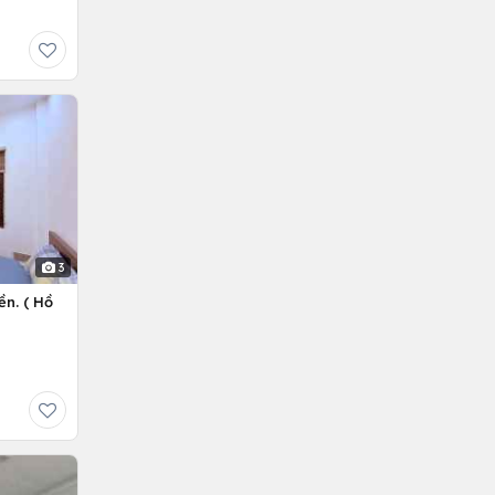
3
ền. ( Hồ