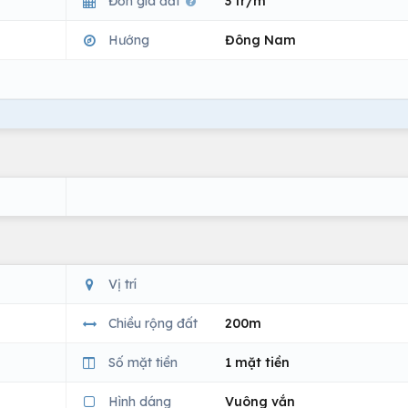
Đơn giá đất
3 tr/m
Hướng
Đông Nam
Vị trí
Chiều rộng đất
200m
Số mặt tiền
1 mặt tiền
Hình dáng
Vuông vắn