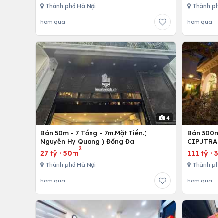
Thành phố Hà Nội
Thành ph
hôm qua
hôm qua
4
Bán 50m - 7 Tầng - 7m.Mặt Tiền.(
Bán 300m 
Nguyễn Hy Quang ) Đống Đa
CIPUTRA 
2
27 tỷ
·
50m
111 tỷ
·
Thành phố Hà Nội
Thành ph
hôm qua
hôm qua