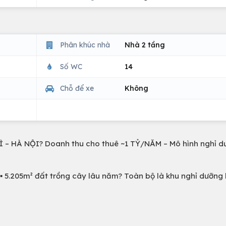
Phân khúc nhà
Nhà 2 tầng
Số WC
14
Chỗ để xe
Không
– HÀ NỘI? Doanh thu cho thuê ~1 TỶ/NĂM – Mô hình nghỉ d
ài▪️ 5.205m² đất trồng cây lâu năm? Toàn bộ là khu nghỉ dưỡng