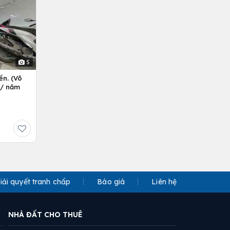
5
ền. (Võ
ỷ/ năm
iải quyết tranh chấp
Báo giá
Liên hệ
NHÀ ĐẤT CHO THUÊ