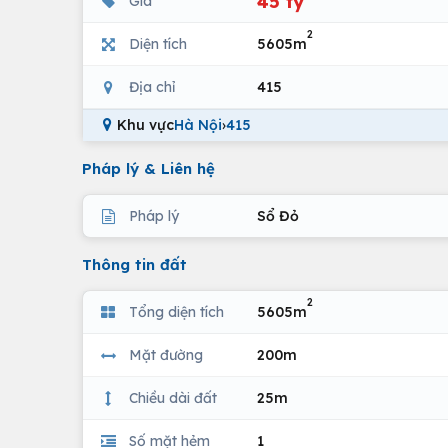
45 tỷ
Giá
2
Diện tích
5605m
Địa chỉ
415
Khu vực
Hà Nội
›
415
Pháp lý & Liên hệ
Pháp lý
Sổ Đỏ
Thông tin đất
2
Tổng diện tích
5605m
Mặt đường
200m
Chiều dài đất
25m
Số mặt hẻm
1