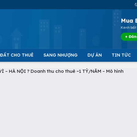
Mua 
Kênh bất 
+ Đăn
 ĐẤT CHO THUÊ
SANG NHƯỢNG
DỰ ÁN
TIN TỨC