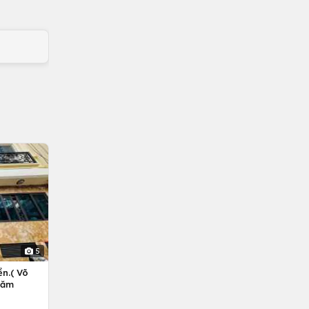
5
n.( Võ
Năm