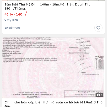
Bán Biệt Thự Mỹ Đình. 140m - 10m.Mặt Tiên. Doah Thu
180tr/Tháng.
2
43 tỷ
·
140m
mỹ đình
10 giờ trước
7
Chính chủ bán gấp biệt thự nhà vườn có hồ bơi 621.9m2 ở Thủ
Đức