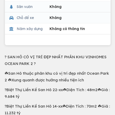
Sân vườn
Không
Chỗ để xe
Không
Năm xây dựng
Không có thông tin
? SAN HÔ CÓ VỊ TRÍ ĐẸP NHẤT PHÂN KHU VINHOMES
OCEAN PARK 2 ?
☘️San Hô thuộc phân khu có vị trí đẹp nhất Ocean Park
2 ☘️Xung quanh được hưởng nhiều tiện ích
?Biệt Thự Liền Kề San Hô 22-xx☘️Diện Tích : 48m2☘️Giá :
9.684 tỷ
?Biệt Thự Liền Kề San Hô 14-xx☘️Diện Tích : 70m2 ☘️Giá :
11.232 tỷ