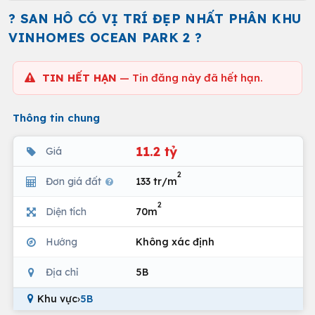
? SAN HÔ CÓ VỊ TRÍ ĐẸP NHẤT PHÂN KHU
VINHOMES OCEAN PARK 2 ?
TIN HẾT HẠN
— Tin đăng này đã hết hạn.
Thông tin chung
11.2 tỷ
Giá
2
Đơn giá đất
133 tr/m
2
Diện tích
70m
Hướng
Không xác định
Địa chỉ
5B
Khu vực
›
5B