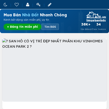
Mua Bán
Nhà Đất
Nhanh Chóng
Kênh bất động sản miễn phí, uy tín
38K+
34
+ Đăng tin miễn phí
Tìm BĐS
TIN ĐĂNG
TỈNH THÀNH