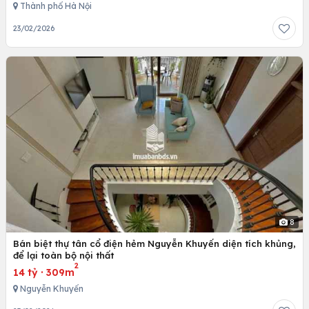
Thành phố Hà Nội
23/02/2026
8
Bán biệt thự tân cổ điện hẻm Nguyễn Khuyến diện tích khủng,
để lại toàn bộ nội thất
2
14 tỷ
·
309m
Nguyễn Khuyến