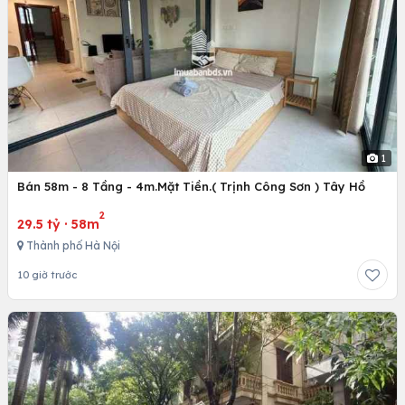
1
Bán 58m - 8 Tầng - 4m.Mặt Tiền.( Trịnh Công Sơn ) Tây Hồ
2
29.5 tỷ
·
58m
Thành phố Hà Nội
10 giờ trước