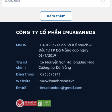
23/02/2026
Xem thêm
CÔNG TY CỔ PHẦN IMUABANBDS
MSDN
: 0401986213 do Sở Kế hoạch &
Đầu tư TP Đà Nẵng cấp ngày
01/7/2019
Trụ sở
: 16 Nguyễn Sơn Hà, phường Hòa
chính
Cường, tp Đà Nẵng
Điện thoại
: 0935373173
Website
: www.imuabanbds.vn
Email
:
imuabanbds@gmail.com