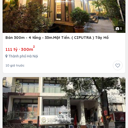
5
Bán 300m - 4 tầng - 33m.Mặt Tiền. ( CIPUTRA ) Tây Hồ
2
111 tỷ
·
300m
Thành phố Hà Nội
10 giờ trước