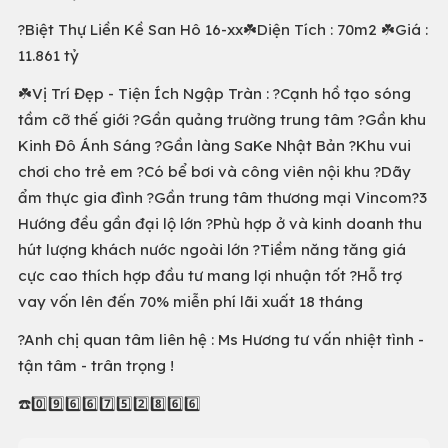
?Biệt Thự Liền Kề San Hô 16-xx☘️Diện Tích : 70m2 ☘️Giá :
11.861 tỷ
☘️Vị Trí Đẹp - Tiện Ích Ngập Tràn : ?Cạnh hồ tạo sóng
tầm cỡ thế giới ?Gần quảng trường trung tâm ?Gần khu
Kinh Đô Ánh Sáng ?Gần làng SaKe Nhật Bản ?Khu vui
chơi cho trẻ em ?Có bể bơi và công viên nội khu ?Dãy
ẩm thực gia đình ?Gần trung tâm thương mại Vincom?3
Hướng đều gần đại lộ lớn ?Phù hợp ở và kinh doanh thu
hút lượng khách nước ngoài lớn ?Tiềm năng tăng giá
cực cao thích hợp đầu tư mang lợi nhuận tốt ?Hỗ trợ
vay vốn lên đến 70% miễn phí lãi xuất 18 tháng
?Anh chị quan tâm liên hệ : Ms Hương tư vấn nhiệt tình -
tận tâm - trân trọng !
☎️0️⃣9️⃣6️⃣6️⃣7️⃣5️⃣2️⃣8️⃣6️⃣6️⃣