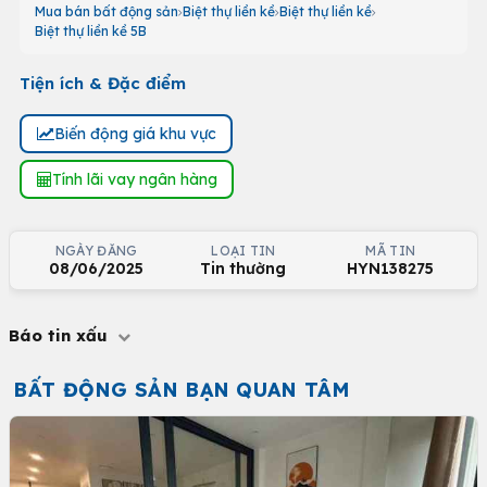
Mua bán bất động sản
Biệt thự liền kề
Biệt thự liền kề
Biệt thự liền kề 5B
Tiện ích & Đặc điểm
Biến động giá khu vực
Tính lãi vay ngân hàng
NGÀY ĐĂNG
LOẠI TIN
MÃ TIN
08/06/2025
Tin thường
HYN138275
Báo tin xấu
BẤT ĐỘNG SẢN BẠN QUAN TÂM