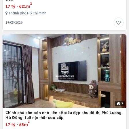
2
17 tỷ
·
621m
Thành phố Hồ Chí Minh
19/03/2026
7
Chính chủ cần bán nhà liền kề siêu đẹp khu đô thị Phú Lương,
Hà Đông, full nội thất cao cấp
2
17 tỷ
·
63m