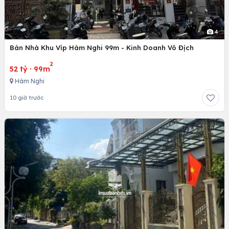
4
Bán Nhà Khu Víp Hàm Nghi 99m - Kinh Doanh Vô Địch
2
52 tỷ
·
99m
Hàm Nghi
10 giờ trước