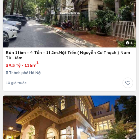
4
Bán 116m - 4 Tần - 11.2m.Mặt Tiền.( Nguyễn Cơ Thạch ) Nam
Từ Liêm
2
39.5 tỷ
·
116m
Thành phố Hà Nội
10 giờ trước