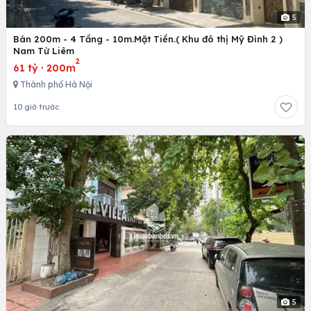
5
Bán 200m - 4 Tầng - 10m.Mặt Tiền.( Khu đô thị Mỹ Đình 2 )
Nam Từ Liêm
2
61 tỷ
·
200m
Thành phố Hà Nội
10 giờ trước
5