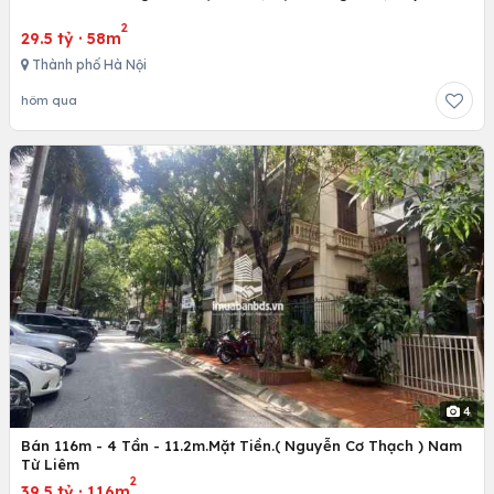
2
29.5 tỷ
·
58m
Thành phố Hà Nội
hôm qua
4
Bán 116m - 4 Tần - 11.2m.Mặt Tiền.( Nguyễn Cơ Thạch ) Nam
Từ Liêm
2
39.5 tỷ
·
116m