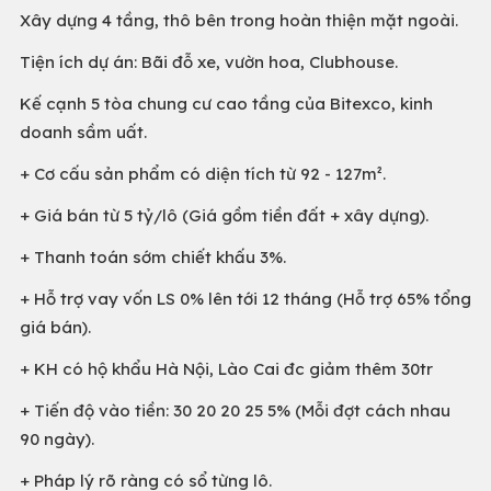
Xây dựng 4 tầng, thô bên trong hoàn thiện mặt ngoài.
Tiện ích dự án: Bãi đỗ xe, vườn hoa, Clubhouse.
Kế cạnh 5 tòa chung cư cao tầng của Bitexco, kinh
doanh sầm uất.
+ Cơ cấu sản phẩm có diện tích từ 92 - 127m².
+ Giá bán từ 5 tỷ/lô (Giá gồm tiền đất + xây dựng).
+ Thanh toán sớm chiết khấu 3%.
+ Hỗ trợ vay vốn LS 0% lên tới 12 tháng (Hỗ trợ 65% tổng
giá bán).
+ KH có hộ khẩu Hà Nội, Lào Cai đc giảm thêm 30tr
+ Tiến độ vào tiền: 30 20 20 25 5% (Mỗi đợt cách nhau
90 ngày).
+ Pháp lý rõ ràng có sổ từng lô.