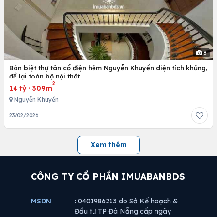
8
Bán biệt thự tân cổ điện hẻm Nguyễn Khuyến diện tích khủng,
để lại toàn bộ nội thất
2
14 tỷ
·
309m
Nguyễn Khuyến
23/02/2026
Xem thêm
CÔNG TY CỔ PHẦN IMUABANBDS
MSDN
: 0401986213 do Sở Kế hoạch &
Đầu tư TP Đà Nẵng cấp ngày