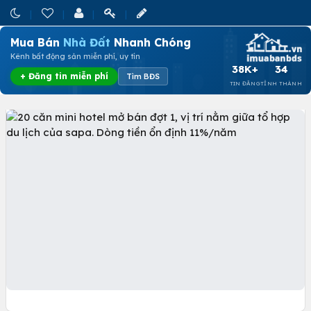
Mua Bán
Nhà Đất
Nhanh Chóng
Kênh bất động sản miễn phí, uy tín
38K+
34
+ Đăng tin miễn phí
Tìm BĐS
TIN ĐĂNG
TỈNH THÀNH