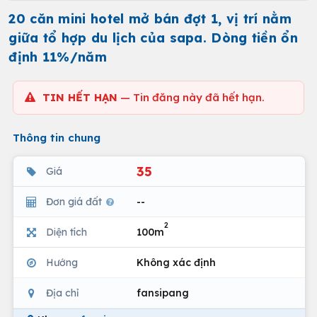
20 căn mini hotel mở bán đợt 1, vị trí nằm
giữa tổ hợp du lịch của sapa. Dòng tiền ổn
định 11%/năm
TIN HẾT HẠN
— Tin đăng này đã hết hạn.
Thông tin chung
35
Giá
Đơn giá đất
--
2
Diện tích
100m
Hướng
Không xác định
Địa chỉ
fansipang