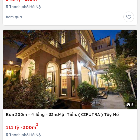
Thành phố Hà Nội
hôm qua
5
Bán 300m - 4 tầng - 33m.Mặt Tiền. ( CIPUTRA ) Tây Hồ
2
111 tỷ
·
300m
Thành phố Hà Nội