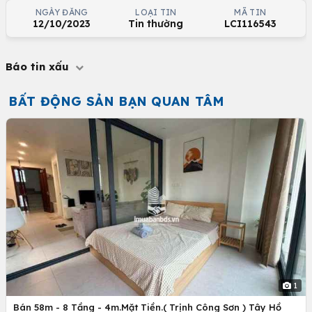
NGÀY ĐĂNG
LOẠI TIN
MÃ TIN
12/10/2023
Tin thường
LCI116543
Báo tin xấu
BẤT ĐỘNG SẢN BẠN QUAN TÂM
1
Bán 58m - 8 Tầng - 4m.Mặt Tiền.( Trịnh Công Sơn ) Tây Hồ