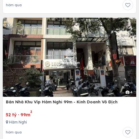
hôm qua
4
Bán Nhà Khu Víp Hàm Nghi 99m - Kinh Doanh Vô Địch
2
52 tỷ
·
99m
Hàm Nghi
hôm qua