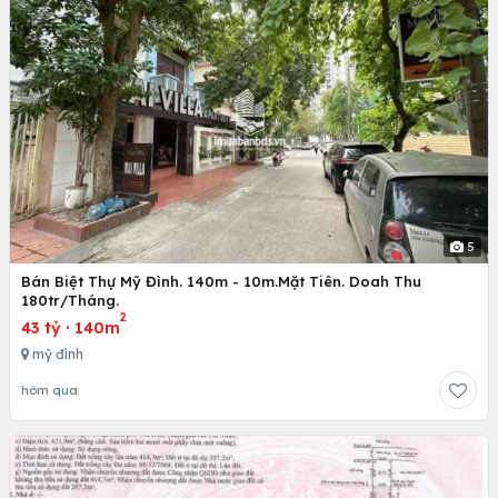
5
Bán Biệt Thự Mỹ Đình. 140m - 10m.Mặt Tiên. Doah Thu
180tr/Tháng.
2
43 tỷ
·
140m
mỹ đình
hôm qua