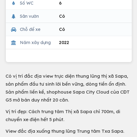
Số WC
6
Sân vườn
Có
Chỗ để xe
Có
Năm xây dựng
2022
Có vị trí đắc địa view trực diện thung lũng thị xã Sapa,
sản phẩm đầu tư sinh lời bền vững, dòng tiền ổn định.
Sản phẩm liền kề, shophouse Sapa City Cloud của CĐT
G5 mở bán duy nhất 20 căn.
Vị trí đẹp: Cách trung tâm Thị xã Sapa chỉ 700m, di
chuyển xe điện hết 5 phút.
View đắc địa xuống thung lũng Trung tâm Txa Sapa.