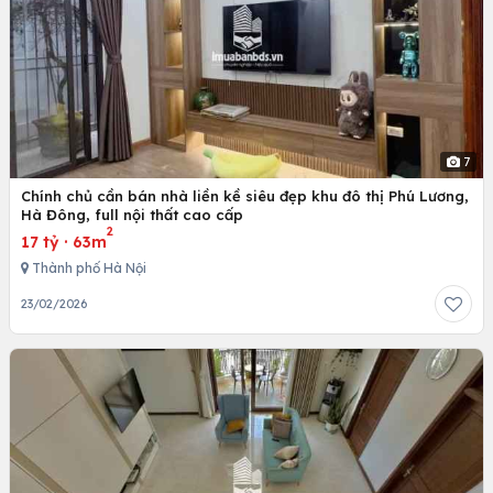
7
Chính chủ cần bán nhà liền kề siêu đẹp khu đô thị Phú Lương,
Hà Đông, full nội thất cao cấp
2
17 tỷ
·
63m
Thành phố Hà Nội
23/02/2026