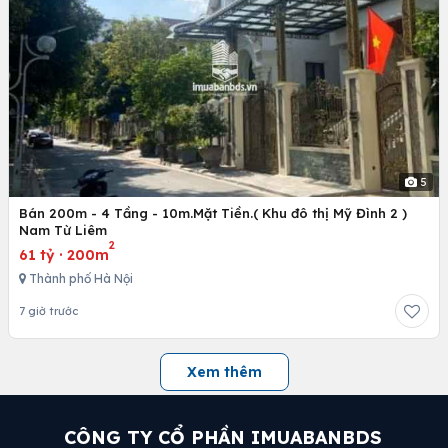
5
Bán 200m - 4 Tầng - 10m.Mặt Tiền.( Khu đô thị Mỹ Đình 2 )
Nam Từ Liêm
2
61 tỷ
·
200m
Thành phố Hà Nội
7 giờ trước
Xem thêm
CÔNG TY CỔ PHẦN IMUABANBDS