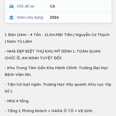
Chỗ để xe
Có
Năm xây dựng
2026
1. Bán 116m - 4 Tần - 11.2m.Mặt Tiền.( Nguyễn Cơ Thạch
) Nam Từ Liêm
- NHÀ ĐẸP BIỆT THỰ KHU MỸ ĐÌNH 1. TOÀN QUAN
CHỨC Ở, AN NINH TUYỆT ĐỐI
- Khu Trung Tâm Gần Khu Hành Chính. Trường Đại Học
Bệnh Viện lớn.
- Tiện ích bạt ngàn. Trương Học Vây quanh. Khu vục Víp
Số 1.
- Nhà 4 tầng.
- Tầng 1: Phòng khách + GARA Ô TÔ + Vệ Sinh.