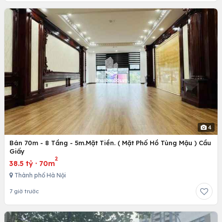
4
Bán 70m - 8 Tầng - 5m.Mặt Tiền. ( Mặt Phố Hồ Tùng Mậu ) Cầu
Giấy
2
38.5 tỷ
·
70m
Thành phố Hà Nội
7 giờ trước