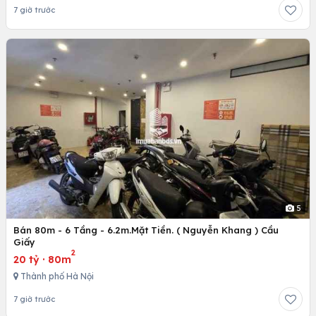
7 giờ trước
5
Bán 80m - 6 Tầng - 6.2m.Mặt Tiền. ( Nguyễn Khang ) Cầu
Giấy
2
20 tỷ
·
80m
Thành phố Hà Nội
7 giờ trước