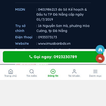
MSDN
: 0401986213 do Sở Kế hoạch &
Đầu tư TP Đà Nẵng cấp ngày
01/7/2019
Trụ sở
: 16 Nguyễn Sơn Hà, phường Hòa
chính
Cường, tp Đà Nẵng
Điện thoại
: 0935373173
Website
: www.imuabanbds.vn
Email
:
imuabanbds@gmail.com
Gọi ngay: 0923230789
Trang chủ
Tìm kiếm
Đăng tin
Tài khoản
Danh mục