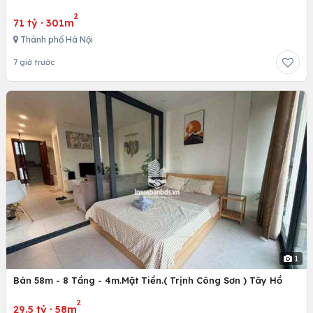
2
71 tỷ
·
301m
Thành phố Hà Nội
7 giờ trước
1
Bán 58m - 8 Tầng - 4m.Mặt Tiền.( Trịnh Công Sơn ) Tây Hồ
2
29.5 tỷ
·
58m