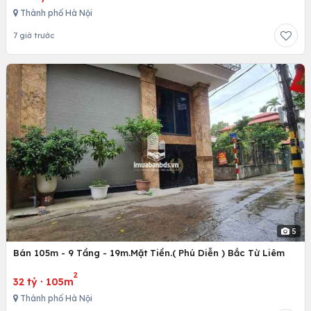
Thành phố Hà Nội
7 giờ trước
5
Bán 105m - 9 Tầng - 19m.Mặt Tiền.( Phú Diễn ) Bắc Từ Liêm
2
32 tỷ
·
105m
Thành phố Hà Nội