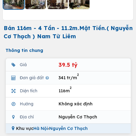
Bán 116m - 4 Tần - 11.2m.Mặt Tiền.( Nguyễn
Cơ Thạch ) Nam Từ Liêm
Thông tin chung
39.5 tỷ
Giá
2
Đơn giá đất
341 tr/m
2
Diện tích
116m
Hướng
Không xác định
Địa chỉ
Nguyễn Cơ Thạch
Khu vực
Hà Nội
›
Nguyễn Cơ Thạch