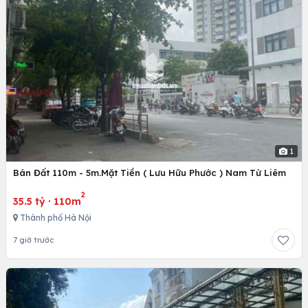
1
Bán Đất 110m - 5m.Mặt Tiền ( Lưu Hữu Phước ) Nam Từ Liêm
2
35.5 tỷ
·
110m
Thành phố Hà Nội
7 giờ trước