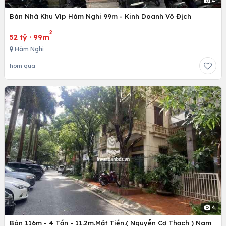
4
Bán Nhà Khu Víp Hàm Nghi 99m - Kinh Doanh Vô Địch
2
52 tỷ
·
99m
Hàm Nghi
hôm qua
4
Bán 116m - 4 Tần - 11.2m.Mặt Tiền.( Nguyễn Cơ Thạch ) Nam