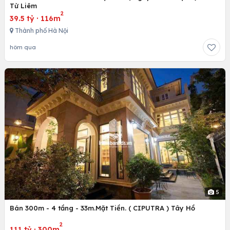
Từ Liêm
2
39.5 tỷ
·
116m
Thành phố Hà Nội
hôm qua
5
Bán 300m - 4 tầng - 33m.Mặt Tiền. ( CIPUTRA ) Tây Hồ
2
111 tỷ
·
300m