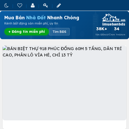
Mua Bán
Nhà Đất
Nhanh Chóng
Kênh bất động sản miễn phí, uy tín
38K+
34
+ Đăng tin miễn phí
Tìm BĐS
TIN ĐĂNG
TỈNH THÀNH