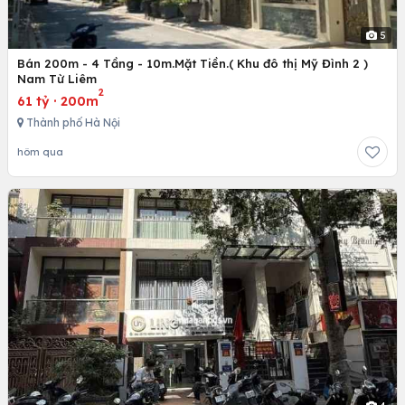
5
Bán 200m - 4 Tầng - 10m.Mặt Tiền.( Khu đô thị Mỹ Đình 2 )
Nam Từ Liêm
2
61 tỷ
·
200m
Thành phố Hà Nội
hôm qua