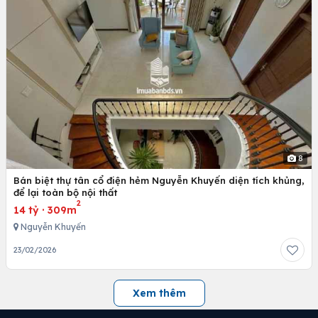
8
Bán biệt thự tân cổ điện hẻm Nguyễn Khuyến diện tích khủng,
để lại toàn bộ nội thất
2
14 tỷ
·
309m
Nguyễn Khuyến
23/02/2026
Xem thêm