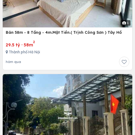
1
Bán 58m - 8 Tầng - 4m.Mặt Tiền.( Trịnh Công Sơn ) Tây Hồ
2
29.5 tỷ
·
58m
Thành phố Hà Nội
hôm qua