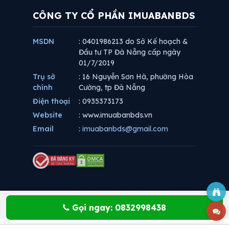
CÔNG TY CỔ PHẦN IMUABANBDS
MSDN
: 0401986213 do Sở Kế hoạch &
Đầu tư TP Đà Nẵng cấp ngày
01/7/2019
Trụ sở
: 16 Nguyễn Sơn Hà, phường Hòa
chính
Cường, tp Đà Nẵng
Điện thoại
: 0935373173
Website
: www.imuabanbds.vn
Email
:
imuabanbds@gmail.com
Gọi ngay: 0832998438