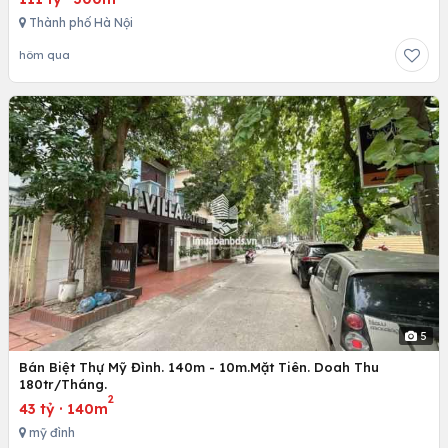
Thành phố Hà Nội
hôm qua
5
Bán Biệt Thự Mỹ Đình. 140m - 10m.Mặt Tiên. Doah Thu
180tr/Tháng.
2
43 tỷ
·
140m
mỹ đình