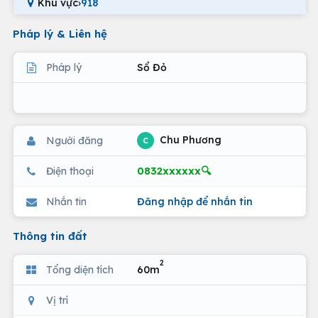
Khu vực
›
918
Pháp lý & Liên hệ
Pháp lý
Sổ Đỏ
Chu Phương
Người đăng
C
0832xxxxxx🔍
Điện thoại
Nhắn tin
Đăng nhập để nhắn tin
Thông tin đất
2
Tổng diện tích
60m
Vị trí